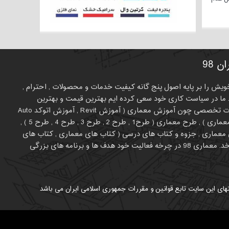
 98
لیت خویش را بر پایه اصول پنج گانه کیفیت خدمات و محصولات , احترام ,
ما در سیاست کاری خود سعی کرده ایم بهترین قیمت و بهترین
کیفیت را برای متفاوت بودن انتخاب کنیم. در حال حاظر طیف فعالیت معمار 98 روی برخی موضوعات تخصصی چون آموزش معماری ( آموزش Revit , آموزش اتوکد Auto
CAD , آموزش اسکیس ، راندوف کروکی ، شیت بندی , آموزش تری دی مکس , آموزش فتوشاپ در معماری ) , طرح معماری ( طرح1 , طرح 2 , طرح 3 , طرح 4 , طرح 5 ) ,
ای معماری , جزوه و کتاب های درسی ( کتاب های معماری , کتاب های
عمران , کتاب های نایاب معماری , بهترین کتاب های معماری و عمران ) و .... می چرخد. معماری 98 در چرخه فعالیت خود هدف ها و برنامه های بزرگی
های این سایت تابع قوانین و مقررات جمهوری اسلامی ایران می باشد