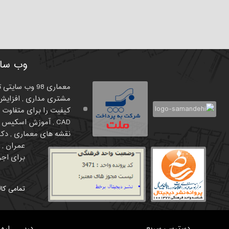
وب سای
معماری 98 وب
مشتری مداری , افزایش 
نقشه های معماری , دکور
برای اجرا
تمامی کال
دسترسی سریع
دربـــــاره 