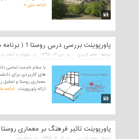
ادامه متن
پاورپوینت بررسی درس روستا 1 ( برنامه مطالعاتی درس روستا )
توسط :
حامد اژدری
در:
دی ۰۳, ۱۳۹۵
در:
جزوات و کتاب در
با سلام خدمت تمامی دانش
های کاربردی برای دانشج
ارائه پاورپوینت...
ادامه م
پاورپوینت تاثیر فرهنگ بر معماری روستا
توسط :
حامد اژدری
در:
آذر ۱۶, ۱۳۹۵
در:
دانشجویی