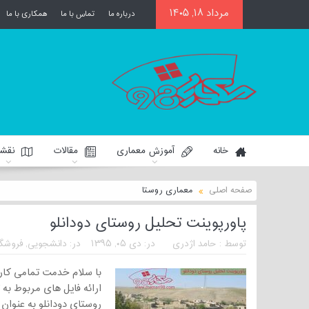
مرداد ۱۸, ۱۴۰۵
درباره ما
تماس با ما
همکاری با ما
خانه
آموزش معماری
مقالات
نقشه
صفحه اصلی
معماری روستا
پاورپوینت تحلیل روستای دودانلو
توسط :
حامد اژدری
در:
دی ۰۵, ۱۳۹۵
در:
دانشجویی
,
فروشگا
ارائه فایل های مربوط به 
روستای دودانلو به عنوان 