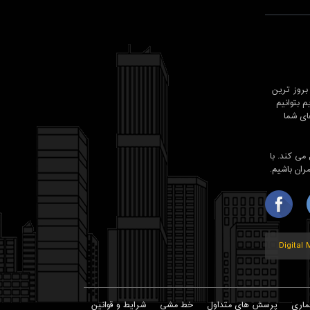
روز ترین
 بتوانیم
ای شما
شد , معمار98 حرفه ای تر عمل می کند. با
Digital
ماری
پرسش های متداول
خط مشی
شرایط و قوانین