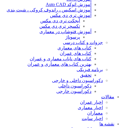
آموزش اتوکد Auto CAD
آموزش اسکیس ، راندوف کروکی ، شیت بندی
آموزش تری دی مکس
آبجکت تری دی مکس
تکسچر تری دی مکس
آموزش فتوشاپ در معماری
پرسوناژ
جزوات و کتاب درسی
کتاب های معماری
کتاب های عمران
کتاب های نایاب معماری و عمران
بهترین کتاب های معماری و عمران
برنامه فیزیکی
تحقیق
دکوراسیون داخلی و خارجی
دکوراسیون داخلی
دکوراسیون خارجی
مقالات
اخبار عمران
اخبار معماری
معماران
اخبار سایت
نقشه ها