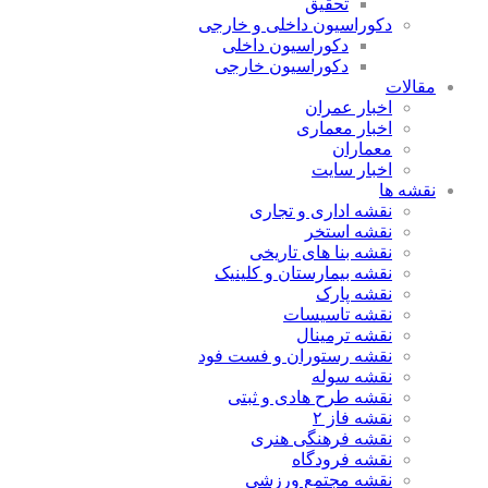
تحقیق
دکوراسیون داخلی و خارجی
دکوراسیون داخلی
دکوراسیون خارجی
مقالات
اخبار عمران
اخبار معماری
معماران
اخبار سایت
نقشه ها
نقشه اداری و تجاری
نقشه استخر
نقشه بنا های تاریخی
نقشه بیمارستان و کلینیک
نقشه پارک
نقشه تاسیسات
نقشه ترمینال
نقشه رستوران و فست فود
نقشه سوله
نقشه طرح هادی و ثبتی
نقشه فاز ۲
نقشه فرهنگی هنری
نقشه فرودگاه
نقشه مجتمع ورزشی