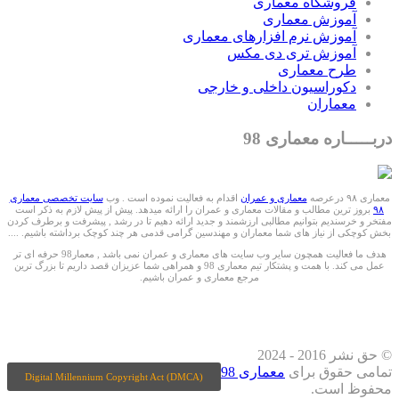
فروشگاه معماری
آموزش معماری
آموزش نرم افزارهای معماری
آموزش تری دی مکس
طرح معماری
دکوراسیون داخلی و خارجی
معماران
دربـــــاره معماری 98
معماری ۹۸ درعرصه
معماری و عمران
اقدام به فعالیت نموده است . وب
سایت تخصصی معماری
۹۸
بروز ترین مطالب و مقالات معماری و عمران را ارائه میدهد. پیش از پیش لازم به ذکر است
مفتخر و خرسندیم بتوانیم مطالبی ارزشمند و جدید ارائه دهیم تا در رشد , پیشرفت و برطرف کردن
بخش کوچکی از نیاز های شما معماران و مهندسین گرامی قدمی هر چند کوچک برداشته باشیم. ....
هدف ما فعالیت همچون سایر وب سایت های معماری و عمران نمی باشد , معمار98 حرفه ای تر
عمل می کند. با همت و پشتکار تیم معماری 98 و همراهی شما عزیزان قصد داریم تا بزرگ ترین
مرجع معماری و عمران باشیم.
ما را درشبکه های اجتماعی دنبال کنید
© حق نشر 2016 - 2024
تمامی حقوق برای
معماری 98
Digital Millennium Copyright Act (DMCA)
محفوظ است.