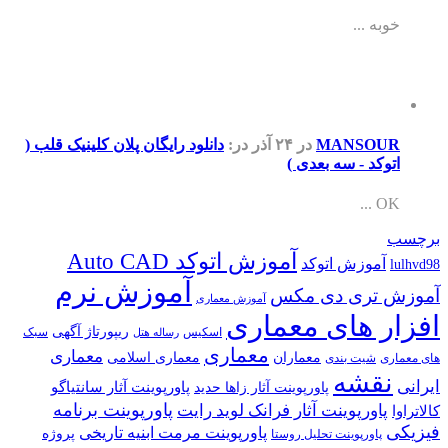
خوبه ...
MANSOUR
در ۲۴ آذر
در:
دانلود رایگان پلان کلینیک قلب (
اتوکد - سه بعدی )
OK ...
برچسب
آموزش اتوکد Auto CAD
آموزش اتوکد
lulhvd98
آموزش نرم
آموزش تری دی مکس
آموزش معماری
افزار های معماری
ریپورتاژ آگهی
اسکیس
سبک
رساله هتل
معماری
معماری
معماران
معماری اسلامی
های معماری
شیت بندی
نقشه
ایرانی
پاورپوینت آثار سانتیاگو
پاورپوینت آثار زاها حدید
پاورپوینت برنامه
پاورپوینت آثار فرانک لوید رایت
کالاتراوا
فیزیکی
پاورپوینت مرمت ابنیه تاریخی
پروژه
پاورپوینت تحلیل روستا