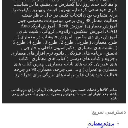
و مقالات جدید روز دنیا گسترش می دهیم. ما در سیاست
کاری خود سعی کرده ایم بهترین قیمت و بهترین کیفیت را
برای متفاوت بودن انتخاب کنیم. در حال حاظر طیف
فعالیت معمار 98 روی برخی موضوعات تخصصی چون
آموزش معماری ( آموزش Revit , آموزش اتوکد Auto
CAD , آموزش اسکیس ، راندوف کروکی ، شیت بندی ,
آموزش تری دی مکس , آموزش فتوشاپ در معماری ) ,
طرح معماری ( طرح1 , طرح 2 , طرح 3 , طرح 4 , طرح 5
) , نقشه های معماری , دکوراسیون داخلی و خارجی ,
تحقیق , برنامه های فیزیکی , دانلود نرم افزار های معماری
, جزوه و کتاب های درسی ( کتاب های معماری , کتاب
های عمران , کتاب های نایاب معماری , بهترین کتاب های
معماری و عمران ) و .... می چرخد. معماری 98 در چرخه
فعالیت خود هدف ها و برنامه های بزرگی برای اجرا دارد.
تمامی کالاها و خدمات حسب مورد دارای مجوز های لازم از مراجع مربوطه می
باشند و فعالیتهای این سایت تابع قوانین و مقررات جمهوری اسلامی ایران می
باشد
دسترسی سریع
پروژه معماری