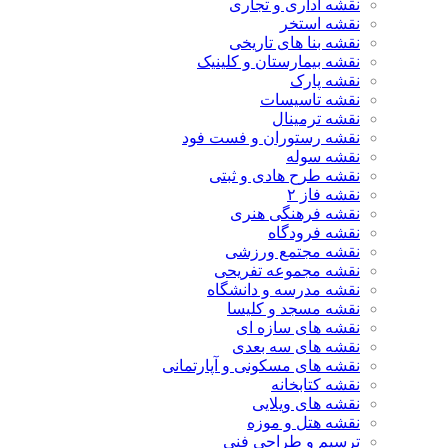
نقشه اداری و تجاری
نقشه استخر
نقشه بنا های تاریخی
نقشه بیمارستان و کلینیک
نقشه پارک
نقشه تاسیسات
نقشه ترمینال
نقشه رستوران و فست فود
نقشه سوله
نقشه طرح هادی و ثبتی
نقشه فاز ۲
نقشه فرهنگی هنری
نقشه فرودگاه
نقشه مجتمع ورزشی
نقشه مجموعه تفریحی
نقشه مدرسه و دانشگاه
نقشه مسجد و کلیسا
نقشه های سازه ای
نقشه های سه بعدی
نقشه های مسکونی و آپارتمانی
نقشه کتابخانه
نقشه های ویلایی
نقشه هتل و موزه
ترسیم و طراحی فنی