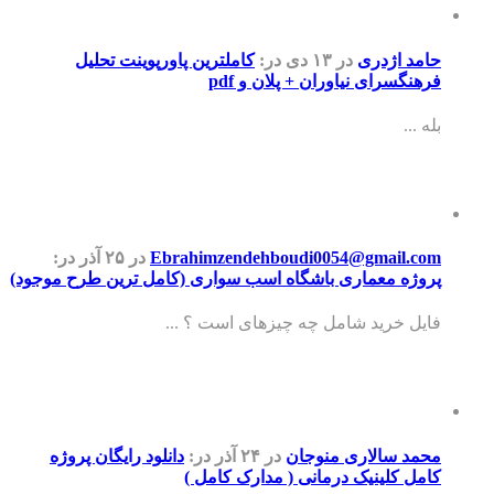
حامد اژدری
در ۱۳ دی
در:
کاملترین پاورپوینت تحلیل
فرهنگسرای نیاوران + پلان و pdf
بله ...
Ebrahimzendehboudi0054@gmail.com
در ۲۵ آذر
در:
پروژه معماری باشگاه اسب سواری (کامل ترین طرح موجود)
فایل خرید شامل چه چیزهای است ؟ ...
محمد سالاری منوجان
در ۲۴ آذر
در:
دانلود رایگان پروژه
کامل کلینیک درمانی ( مدارک کامل )