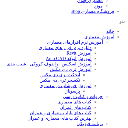
معماری جهان
موزه
فروشگاه معماری
shop
منو
خانه
آموزش معماری
آموزش نرم افزارهای معماری
دانلود نرم افزار های معماری
آموزش Revit
آموزش اتوکد Auto CAD
آموزش اسکیس ، راندوف کروکی ، شیت بندی
آموزش تری دی مکس
آبجکت تری دی مکس
تکسچر تری دی مکس
آموزش فتوشاپ در معماری
پرسوناژ
جزوات و کتاب درسی
کتاب های معماری
کتاب های عمران
کتاب های نایاب معماری و عمران
بهترین کتاب های معماری و عمران
برنامه فیزیکی