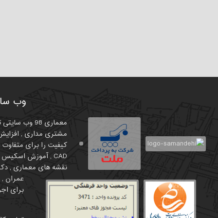
وب سای
معماری 98 وب
مشتری مداری , افزایش 
نقشه های معماری , دکور
برای اجرا