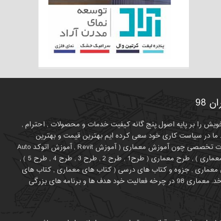
 98
لیت خویش را بر پایه اصول پنج گانه کیفیت خدمات و محصولات , احترام ,
ما در سیاست کاری خود سعی کرده ایم بهترین قیمت و بهترین
کیفیت را برای متفاوت بودن انتخاب کنیم. در حال حاظر طیف فعالیت معمار 98 روی برخی موضوعات تخصصی چون آموزش معماری ( آموزش Revit , آموزش اتوکد Auto
CAD , آموزش اسکیس ، راندوف کروکی ، شیت بندی , آموزش تری دی مکس , آموزش فتوشاپ در معماری ) , طرح معماری ( طرح1 , طرح 2 , طرح 3 , طرح 4 , طرح 5 ) ,
ای معماری , جزوه و کتاب های درسی ( کتاب های معماری , کتاب های
عمران , کتاب های نایاب معماری , بهترین کتاب های معماری و عمران ) و .... می چرخد. معماری 98 در چرخه فعالیت خود هدف ها و برنامه های بزرگی