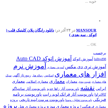
خوبه ...
MANSOUR
در ۲۴ آذر
در:
دانلود رایگان پلان کلینیک قلب (
اتوکد - سه بعدی )
OK ...
برچسب
آموزش اتوکد Auto CAD
آموزش اتوکد
lulhvd98
آموزش نرم
آموزش تری دی مکس
آموزش معماری
افزار های معماری
ریپورتاژ آگهی
اسکیس
سبک
رساله هتل
معماری
معماری
معماران
معماری اسلامی
های معماری
شیت بندی
نقشه
ایرانی
پاورپوینت آثار سانتیاگو
پاورپوینت آثار زاها حدید
پاورپوینت برنامه
پاورپوینت آثار فرانک لوید رایت
کالاتراوا
فیزیکی
پاورپوینت مرمت ابنیه تاریخی
پروژه
پاورپوینت تحلیل روستا
پروژه
پروژه معماری موزه
پروژه معماری هتل
معماری فرهنگسرا