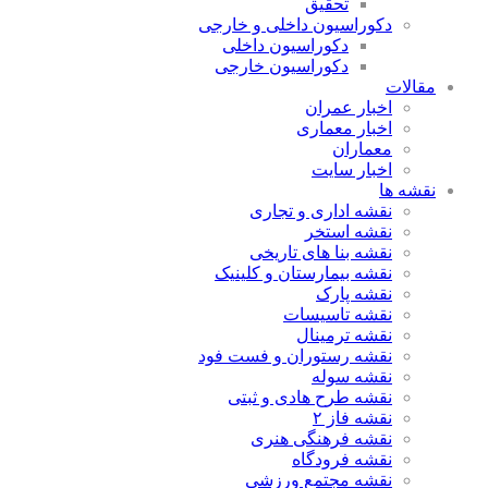
تحقیق
دکوراسیون داخلی و خارجی
دکوراسیون داخلی
دکوراسیون خارجی
مقالات
اخبار عمران
اخبار معماری
معماران
اخبار سایت
نقشه ها
نقشه اداری و تجاری
نقشه استخر
نقشه بنا های تاریخی
نقشه بیمارستان و کلینیک
نقشه پارک
نقشه تاسیسات
نقشه ترمینال
نقشه رستوران و فست فود
نقشه سوله
نقشه طرح هادی و ثبتی
نقشه فاز ۲
نقشه فرهنگی هنری
نقشه فرودگاه
نقشه مجتمع ورزشی