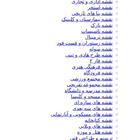
نقشه اداری و تجاری
نقشه استخر
نقشه بنا های تاریخی
نقشه بیمارستان و کلینیک
نقشه پارک
نقشه تاسیسات
نقشه ترمینال
نقشه رستوران و فست فود
نقشه سوله
نقشه طرح هادی و ثبتی
نقشه فاز ۲
نقشه فرهنگی هنری
نقشه فرودگاه
نقشه مجتمع ورزشی
نقشه مجموعه تفریحی
نقشه مدرسه و دانشگاه
نقشه مسجد و کلیسا
نقشه های سازه ای
نقشه های سه بعدی
نقشه های مسکونی و آپارتمانی
نقشه کتابخانه
نقشه های ویلایی
نقشه هتل و موزه
ترسیم و طراحی فنی