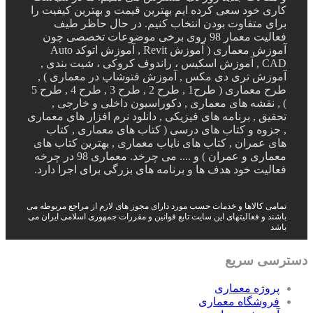
کاری خود سعی کرده ایم بهترین قیمت و بهترین کیفیت را
برای متفاوت بودن انتخاب کنیم. در حال حاظر طیف
فعالیت معمار 98 روی برخی موضوعات تخصصی چون
آموزش معماری ( آموزش Revit , آموزش اتوکد Auto
CAD , آموزش اسکیس ، راندوف کروکی ، شیت بندی ,
آموزش تری دی مکس , آموزش فتوشاپ در معماری ) ,
طرح معماری ( طرح1 , طرح 2 , طرح 3 , طرح 4 , طرح 5
) , نقشه های معماری , دکوراسیون داخلی و خارجی ,
تحقیق , برنامه های فیزیکی , دانلود نرم افزار های معماری
, جزوه و کتاب های درسی ( کتاب های معماری , کتاب
های عمران , کتاب های نایاب معماری , بهترین کتاب های
معماری و عمران ) و .... می چرخد. معماری 98 در چرخه
فعالیت خود هدف ها و برنامه های بزرگی برای اجرا دارد.
تمامی کالاها و خدمات حسب مورد دارای مجوز های لازم از مراجع مربوطه می
باشند و فعالیتهای این سایت تابع قوانین و مقررات جمهوری اسلامی ایران می
باشد
دسترسی سریع
پروژه معماری
فروشگاه معماری