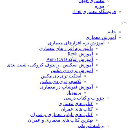
معماری جهان
موزه
فروشگاه معماری
shop
منو
خانه
آموزش معماری
آموزش نرم افزارهای معماری
دانلود نرم افزار های معماری
آموزش Revit
آموزش اتوکد Auto CAD
آموزش اسکیس ، راندوف کروکی ، شیت بندی
آموزش تری دی مکس
آبجکت تری دی مکس
تکسچر تری دی مکس
آموزش فتوشاپ در معماری
پرسوناژ
جزوات و کتاب درسی
کتاب های معماری
کتاب های عمران
کتاب های نایاب معماری و عمران
بهترین کتاب های معماری و عمران
برنامه فیزیکی