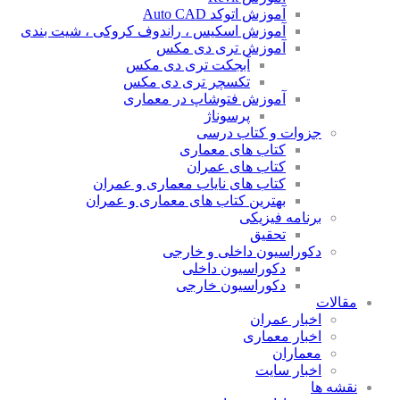
آموزش اتوکد Auto CAD
آموزش اسکیس ، راندوف کروکی ، شیت بندی
آموزش تری دی مکس
آبجکت تری دی مکس
تکسچر تری دی مکس
آموزش فتوشاپ در معماری
پرسوناژ
جزوات و کتاب درسی
کتاب های معماری
کتاب های عمران
کتاب های نایاب معماری و عمران
بهترین کتاب های معماری و عمران
برنامه فیزیکی
تحقیق
دکوراسیون داخلی و خارجی
دکوراسیون داخلی
دکوراسیون خارجی
مقالات
اخبار عمران
اخبار معماری
معماران
اخبار سایت
نقشه ها