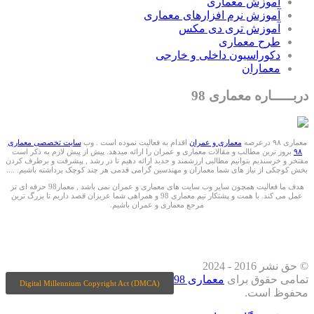
آموزش معماری
آموزش نرم افزارهای معماری
آموزش تری دی مکس
طرح معماری
دکوراسیون داخلی و خارجی
معماران
دربـــــاره معماری 98
معماری ۹۸ درعرصه
معماری و عمران
اقدام به فعالیت نموده است . وب
سایت تخصصی معماری
۹۸
بروز ترین مطالب و مقالات معماری و عمران را ارائه میدهد. پیش از پیش لازم به ذکر است
مفتخر و خرسندیم بتوانیم مطالبی ارزشمند و جدید ارائه دهیم تا در رشد , پیشرفت و برطرف کردن
بخش کوچکی از نیاز های شما معماران و مهندسین گرامی قدمی هر چند کوچک برداشته باشیم. ....
هدف ما فعالیت همچون سایر وب سایت های معماری و عمران نمی باشد , معمار98 حرفه ای تر
عمل می کند. با همت و پشتکار تیم معماری 98 و همراهی شما عزیزان قصد داریم تا بزرگ ترین
مرجع معماری و عمران باشیم.
ما را درشبکه های اجتماعی دنبال کنید
© حق نشر 2016 - 2024
تمامی حقوق برای
معماری 98
Digital Millennium Copyright Act (DMCA)
محفوظ است.