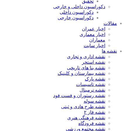
تحقیق
دکوراسیون داخلی و خارجی
دکوراسیون داخلی
دکوراسیون خارجی
مقالات
اخبار عمران
اخبار معماری
معماران
اخبار سایت
نقشه ها
نقشه اداری و تجاری
نقشه استخر
نقشه بنا های تاریخی
نقشه بیمارستان و کلینیک
نقشه پارک
نقشه تاسیسات
نقشه ترمینال
نقشه رستوران و فست فود
نقشه سوله
نقشه طرح هادی و ثبتی
نقشه فاز ۲
نقشه فرهنگی هنری
نقشه فرودگاه
نقشه مجتمع ورزشی