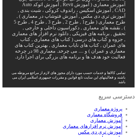
آموزش معماری ( آموزش Revit , آموزش اتوکد Auto
CAD , آموزش اسکیس ، راندوف کروکی ، شیت بندی ,
آموزش تری دی مکس , آموزش فتوشاپ در معماری ) ,
طرح معماری ( طرح1 , طرح 2 , طرح 3 , طرح 4 , طرح 5
) , نقشه های معماری , دکوراسیون داخلی و خارجی ,
تحقیق , برنامه های فیزیکی , دانلود نرم افزار های معماری
, جزوه و کتاب های درسی ( کتاب های معماری , کتاب
های عمران , کتاب های نایاب معماری , بهترین کتاب های
معماری و عمران ) و .... می چرخد. معماری 98 در چرخه
فعالیت خود هدف ها و برنامه های بزرگی برای اجرا دارد.
تمامی کالاها و خدمات حسب مورد دارای مجوز های لازم از مراجع مربوطه می
باشند و فعالیتهای این سایت تابع قوانین و مقررات جمهوری اسلامی ایران می
باشد
دسترسی سریع
پروژه معماری
فروشگاه معماری
آموزش معماری
آموزش نرم افزارهای معماری
آموزش تری دی مکس