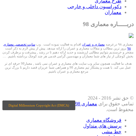
طرح معماری
دکوراسیون داخلی و خارجی
معماران
دربـــــاره معماری 98
معماری ۹۸ درعرصه
معماری و عمران
اقدام به فعالیت نموده است . وب
سایت تخصصی معماری
۹۸
بروز ترین مطالب و مقالات معماری و عمران را ارائه میدهد. پیش از پیش لازم به ذکر است
مفتخر و خرسندیم بتوانیم مطالبی ارزشمند و جدید ارائه دهیم تا در رشد , پیشرفت و برطرف کردن
بخش کوچکی از نیاز های شما معماران و مهندسین گرامی قدمی هر چند کوچک برداشته باشیم. ....
هدف ما فعالیت همچون سایر وب سایت های معماری و عمران نمی باشد , معمار98 حرفه ای تر
عمل می کند. با همت و پشتکار تیم معماری 98 و همراهی شما عزیزان قصد داریم تا بزرگ ترین
مرجع معماری و عمران باشیم.
ما را درشبکه های اجتماعی دنبال کنید
© حق نشر 2016 - 2024
تمامی حقوق برای
معماری 98
Digital Millennium Copyright Act (DMCA)
محفوظ است.
فروشگاه معماری
پرسش های متداول
خط مشی