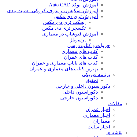
آموزش اتوکد Auto CAD
آموزش اسکیس ، راندوف کروکی ، شیت بندی
آموزش تری دی مکس
آبجکت تری دی مکس
تکسچر تری دی مکس
آموزش فتوشاپ در معماری
پرسوناژ
جزوات و کتاب درسی
کتاب های معماری
کتاب های عمران
کتاب های نایاب معماری و عمران
بهترین کتاب های معماری و عمران
برنامه فیزیکی
تحقیق
دکوراسیون داخلی و خارجی
دکوراسیون داخلی
دکوراسیون خارجی
مقالات
اخبار عمران
اخبار معماری
معماران
اخبار سایت
نقشه ها