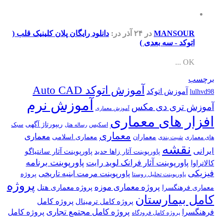
MANSOUR
در ۲۴ آذر
در:
دانلود رایگان پلان کلینیک قلب (
اتوکد - سه بعدی )
OK ...
برچسب
آموزش اتوکد Auto CAD
آموزش اتوکد
lulhvd98
آموزش نرم
آموزش تری دی مکس
آموزش معماری
افزار های معماری
ریپورتاژ آگهی
اسکیس
سبک
رساله هتل
معماری
معماری
معماران
معماری اسلامی
های معماری
شیت بندی
نقشه
ایرانی
پاورپوینت آثار سانتیاگو
پاورپوینت آثار زاها حدید
پاورپوینت برنامه
پاورپوینت آثار فرانک لوید رایت
کالاتراوا
فیزیکی
پاورپوینت مرمت ابنیه تاریخی
پروژه
پاورپوینت تحلیل روستا
پروژه
پروژه معماری موزه
پروژه معماری هتل
معماری فرهنگسرا
کامل بیمارستان
پروژه کامل
پروژه کامل ترمینال
پروژه کامل مجتمع تجاری
فرهنگسرا
پروژه کامل
پروژه کامل فرودگاه