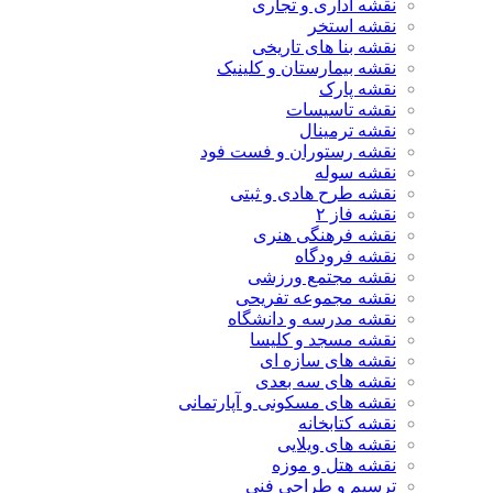
نقشه اداری و تجاری
نقشه استخر
نقشه بنا های تاریخی
نقشه بیمارستان و کلینیک
نقشه پارک
نقشه تاسیسات
نقشه ترمینال
نقشه رستوران و فست فود
نقشه سوله
نقشه طرح هادی و ثبتی
نقشه فاز ۲
نقشه فرهنگی هنری
نقشه فرودگاه
نقشه مجتمع ورزشی
نقشه مجموعه تفریحی
نقشه مدرسه و دانشگاه
نقشه مسجد و کلیسا
نقشه های سازه ای
نقشه های سه بعدی
نقشه های مسکونی و آپارتمانی
نقشه کتابخانه
نقشه های ویلایی
نقشه هتل و موزه
ترسیم و طراحی فنی