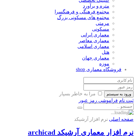
کلینیک تخصصی
متره و برآورد
مجتمع فرهنگی و فرهنگسرا
مجتمع های مسکونی بزرگ
مرمتی
مسکونی
معماری ایرانی
معماری معاصر
معماری اسلامی
هتل
معماری جهان
موزه
فروشگاه معماری
shop
مرا به خاطر بسپار
ورود به سیستم
ثبت نام
فراموشی رمز عبور
صفحه اصلی
نرم افزار آرشیکد
نرم افزار معماری آرشیکد archicad