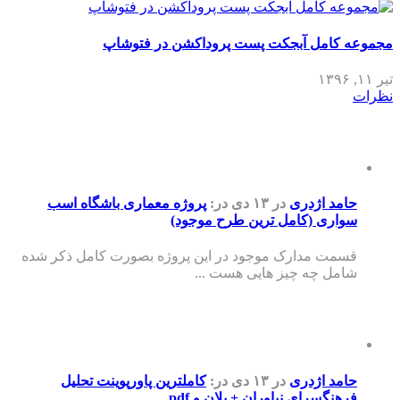
مجموعه کامل آبجکت پست پروداکشن در فتوشاپ
تیر ۱۱, ۱۳۹۶
نظرات
حامد اژدری
در ۱۳ دی
در:
پروژه معماری باشگاه اسب
سواری (کامل ترین طرح موجود)
قسمت مدارک موجود در این پروژه بصورت کامل ذکر شده
شامل چه چیز هایی هست ...
حامد اژدری
در ۱۳ دی
در:
کاملترین پاورپوینت تحلیل
فرهنگسرای نیاوران + پلان و pdf