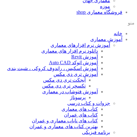
معماری جهان
موزه
فروشگاه معماری
shop
منو
خانه
آموزش معماری
آموزش نرم افزارهای معماری
دانلود نرم افزار های معماری
آموزش Revit
آموزش اتوکد Auto CAD
آموزش اسکیس ، راندوف کروکی ، شیت بندی
آموزش تری دی مکس
آبجکت تری دی مکس
تکسچر تری دی مکس
آموزش فتوشاپ در معماری
پرسوناژ
جزوات و کتاب درسی
کتاب های معماری
کتاب های عمران
کتاب های نایاب معماری و عمران
بهترین کتاب های معماری و عمران
برنامه فیزیکی