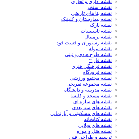
نقشه اداری و تجاری
نقشه استخر
نقشه بنا های تاریخی
نقشه بیمارستان و کلینیک
نقشه پارک
نقشه تاسیسات
نقشه ترمینال
نقشه رستوران و فست فود
نقشه سوله
نقشه طرح هادی و ثبتی
نقشه فاز ۲
نقشه فرهنگی هنری
نقشه فرودگاه
نقشه مجتمع ورزشی
نقشه مجموعه تفریحی
نقشه مدرسه و دانشگاه
نقشه مسجد و کلیسا
نقشه های سازه ای
نقشه های سه بعدی
نقشه های مسکونی و آپارتمانی
نقشه کتابخانه
نقشه های ویلایی
نقشه هتل و موزه
ترسیم و طراحی فنی