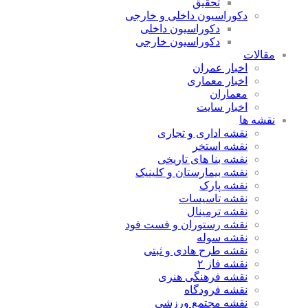
تحقیق
دکوراسیون داخلی و خارجی
دکوراسیون داخلی
دکوراسیون خارجی
مقالات
اخبار عمران
اخبار معماری
معماران
اخبار سایت
نقشه ها
نقشه اداری و تجاری
نقشه استخر
نقشه بنا های تاریخی
نقشه بیمارستان و کلینیک
نقشه پارک
نقشه تاسیسات
نقشه ترمینال
نقشه رستوران و فست فود
نقشه سوله
نقشه طرح هادی و ثبتی
نقشه فاز ۲
نقشه فرهنگی هنری
نقشه فرودگاه
نقشه مجتمع ورزشی