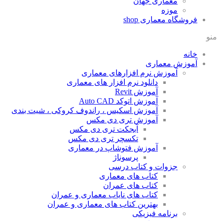
معماری جهان
موزه
فروشگاه معماری
shop
منو
خانه
آموزش معماری
آموزش نرم افزارهای معماری
دانلود نرم افزار های معماری
آموزش Revit
آموزش اتوکد Auto CAD
آموزش اسکیس ، راندوف کروکی ، شیت بندی
آموزش تری دی مکس
آبجکت تری دی مکس
تکسچر تری دی مکس
آموزش فتوشاپ در معماری
پرسوناژ
جزوات و کتاب درسی
کتاب های معماری
کتاب های عمران
کتاب های نایاب معماری و عمران
بهترین کتاب های معماری و عمران
برنامه فیزیکی