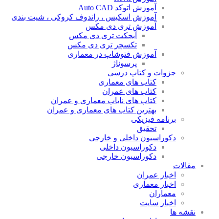
آموزش اتوکد Auto CAD
آموزش اسکیس ، راندوف کروکی ، شیت بندی
آموزش تری دی مکس
آبجکت تری دی مکس
تکسچر تری دی مکس
آموزش فتوشاپ در معماری
پرسوناژ
جزوات و کتاب درسی
کتاب های معماری
کتاب های عمران
کتاب های نایاب معماری و عمران
بهترین کتاب های معماری و عمران
برنامه فیزیکی
تحقیق
دکوراسیون داخلی و خارجی
دکوراسیون داخلی
دکوراسیون خارجی
مقالات
اخبار عمران
اخبار معماری
معماران
اخبار سایت
نقشه ها