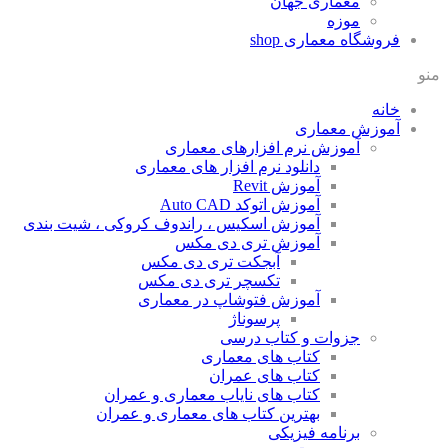
معماری جهان
موزه
فروشگاه معماری
shop
منو
خانه
آموزش معماری
آموزش نرم افزارهای معماری
دانلود نرم افزار های معماری
آموزش Revit
آموزش اتوکد Auto CAD
آموزش اسکیس ، راندوف کروکی ، شیت بندی
آموزش تری دی مکس
آبجکت تری دی مکس
تکسچر تری دی مکس
آموزش فتوشاپ در معماری
پرسوناژ
جزوات و کتاب درسی
کتاب های معماری
کتاب های عمران
کتاب های نایاب معماری و عمران
بهترین کتاب های معماری و عمران
برنامه فیزیکی