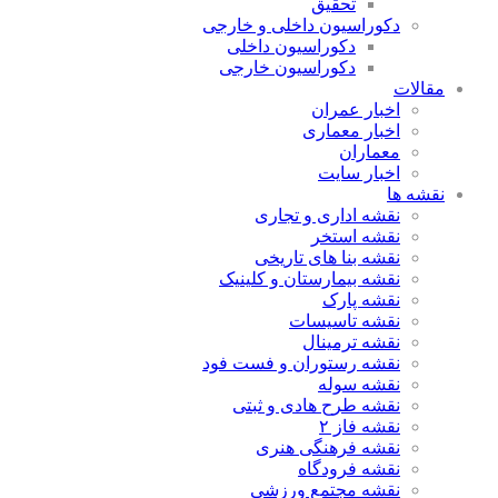
تحقیق
دکوراسیون داخلی و خارجی
دکوراسیون داخلی
دکوراسیون خارجی
مقالات
اخبار عمران
اخبار معماری
معماران
اخبار سایت
نقشه ها
نقشه اداری و تجاری
نقشه استخر
نقشه بنا های تاریخی
نقشه بیمارستان و کلینیک
نقشه پارک
نقشه تاسیسات
نقشه ترمینال
نقشه رستوران و فست فود
نقشه سوله
نقشه طرح هادی و ثبتی
نقشه فاز ۲
نقشه فرهنگی هنری
نقشه فرودگاه
نقشه مجتمع ورزشی