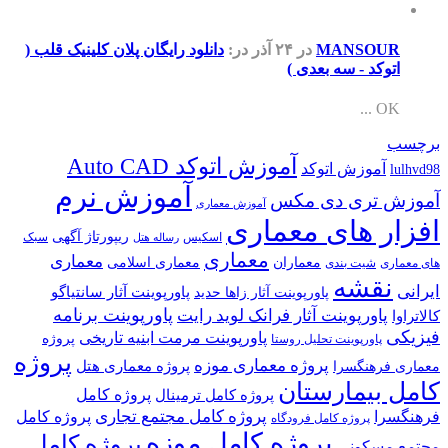
MANSOUR
در ۲۴ آذر
در:
دانلود رایگان پلان کلینیک قلب (
اتوکد - سه بعدی )
OK ...
برچسب
آموزش اتوکد Auto CAD
آموزش اتوکد
lulhvd98
آموزش نرم
آموزش تری دی مکس
آموزش معماری
افزار های معماری
ریپورتاژ آگهی
اسکیس
سبک
رساله هتل
معماری
معماری
معماران
معماری اسلامی
های معماری
شیت بندی
نقشه
ایرانی
پاورپوینت آثار سانتیاگو
پاورپوینت آثار زاها حدید
پاورپوینت برنامه
پاورپوینت آثار فرانک لوید رایت
کالاتراوا
فیزیکی
پاورپوینت مرمت ابنیه تاریخی
پروژه
پاورپوینت تحلیل روستا
پروژه
پروژه معماری موزه
پروژه معماری هتل
معماری فرهنگسرا
کامل بیمارستان
پروژه کامل
پروژه کامل ترمینال
پروژه کامل مجتمع تجاری
فرهنگسرا
پروژه کامل
پروژه کامل فرودگاه
پروژه کامل موزه
پروژه کامل
مجتمع مسکونی