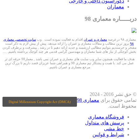
دکوراسیون داخلی و خارجی
معماران
دربـــــاره معماری 98
معماری ۹۸ درعرصه
معماری و عمران
اقدام به فعالیت نموده است . وب
سایت تخصصی معماری
۹۸
بروز ترین مطالب و مقالات معماری و عمران را ارائه میدهد. پیش از پیش لازم به ذکر است
مفتخر و خرسندیم بتوانیم مطالبی ارزشمند و جدید ارائه دهیم تا در رشد , پیشرفت و برطرف کردن
بخش کوچکی از نیاز های شما معماران و مهندسین گرامی قدمی هر چند کوچک برداشته باشیم. ....
هدف ما فعالیت همچون سایر وب سایت های معماری و عمران نمی باشد , معمار98 حرفه ای تر
عمل می کند. با همت و پشتکار تیم معماری 98 و همراهی شما عزیزان قصد داریم تا بزرگ ترین
مرجع معماری و عمران باشیم.
ما را درشبکه های اجتماعی دنبال کنید
© حق نشر 2016 - 2024
تمامی حقوق برای
معماری 98
Digital Millennium Copyright Act (DMCA)
محفوظ است.
فروشگاه معماری
پرسش های متداول
خط مشی
شرایط و قوانین