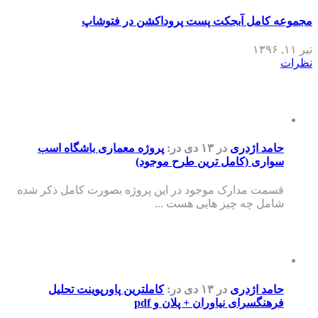
مجموعه کامل آبجکت پست پروداکشن در فتوشاپ
تیر ۱۱, ۱۳۹۶
نظرات
حامد اژدری
در ۱۳ دی
در:
پروژه معماری باشگاه اسب
سواری (کامل ترین طرح موجود)
قسمت مدارک موجود در این پروژه بصورت کامل ذکر شده
شامل چه چیز هایی هست ...
حامد اژدری
در ۱۳ دی
در:
کاملترین پاورپوینت تحلیل
فرهنگسرای نیاوران + پلان و pdf