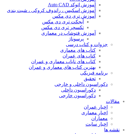
آموزش اتوکد Auto CAD
آموزش اسکیس ، راندوف کروکی ، شیت بندی
آموزش تری دی مکس
آبجکت تری دی مکس
تکسچر تری دی مکس
آموزش فتوشاپ در معماری
پرسوناژ
جزوات و کتاب درسی
کتاب های معماری
کتاب های عمران
کتاب های نایاب معماری و عمران
بهترین کتاب های معماری و عمران
برنامه فیزیکی
تحقیق
دکوراسیون داخلی و خارجی
دکوراسیون داخلی
دکوراسیون خارجی
مقالات
اخبار عمران
اخبار معماری
معماران
اخبار سایت
نقشه ها