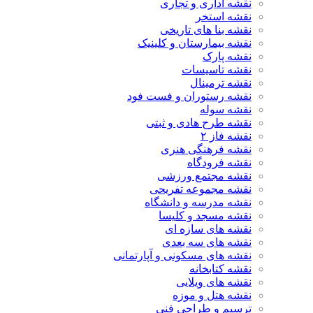
نقشه اداری و تجاری
نقشه استخر
نقشه بنا های تاریخی
نقشه بیمارستان و کلینیک
نقشه پارک
نقشه تاسیسات
نقشه ترمینال
نقشه رستوران و فست فود
نقشه سوله
نقشه طرح هادی و ثبتی
نقشه فاز ۲
نقشه فرهنگی هنری
نقشه فرودگاه
نقشه مجتمع ورزشی
نقشه مجموعه تفریحی
نقشه مدرسه و دانشگاه
نقشه مسجد و کلیسا
نقشه های سازه ای
نقشه های سه بعدی
نقشه های مسکونی و آپارتمانی
نقشه کتابخانه
نقشه های ویلایی
نقشه هتل و موزه
ترسیم و طراحی فنی