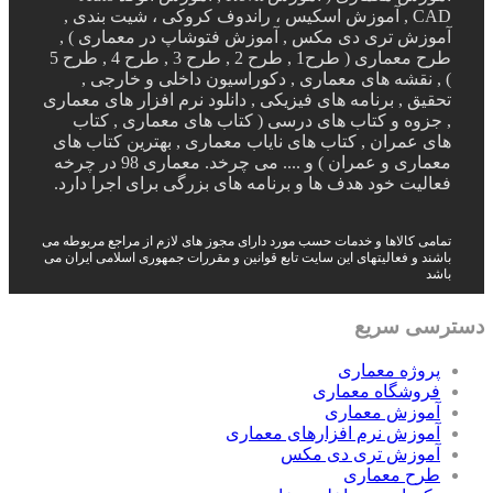
CAD , آموزش اسکیس ، راندوف کروکی ، شیت بندی ,
آموزش تری دی مکس , آموزش فتوشاپ در معماری ) ,
طرح معماری ( طرح1 , طرح 2 , طرح 3 , طرح 4 , طرح 5
) , نقشه های معماری , دکوراسیون داخلی و خارجی ,
تحقیق , برنامه های فیزیکی , دانلود نرم افزار های معماری
, جزوه و کتاب های درسی ( کتاب های معماری , کتاب
های عمران , کتاب های نایاب معماری , بهترین کتاب های
معماری و عمران ) و .... می چرخد. معماری 98 در چرخه
فعالیت خود هدف ها و برنامه های بزرگی برای اجرا دارد.
تمامی کالاها و خدمات حسب مورد دارای مجوز های لازم از مراجع مربوطه می
باشند و فعالیتهای این سایت تابع قوانین و مقررات جمهوری اسلامی ایران می
باشد
دسترسی سریع
پروژه معماری
فروشگاه معماری
آموزش معماری
آموزش نرم افزارهای معماری
آموزش تری دی مکس
طرح معماری