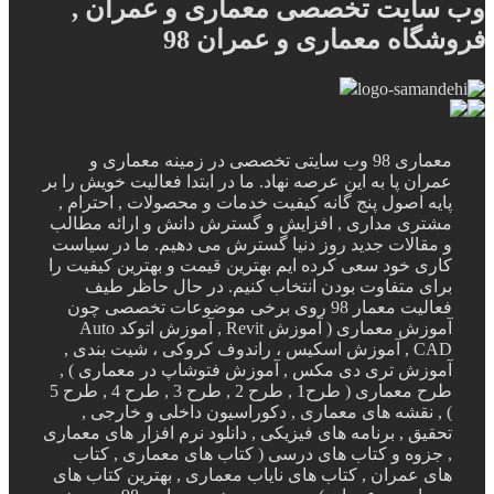
وب سایت تخصصی معماری و عمران ,
فروشگاه معماری و عمران 98
معماری 98 وب سایتی تخصصی در زمینه معماری و
عمران پا به این عرصه نهاد. ما در ابتدا فعالیت خویش را بر
پایه اصول پنج گانه کیفیت خدمات و محصولات , احترام ,
مشتری مداری , افزایش و گسترش دانش و ارائه مطالب
و مقالات جدید روز دنیا گسترش می دهیم. ما در سیاست
کاری خود سعی کرده ایم بهترین قیمت و بهترین کیفیت را
برای متفاوت بودن انتخاب کنیم. در حال حاظر طیف
فعالیت معمار 98 روی برخی موضوعات تخصصی چون
آموزش معماری ( آموزش Revit , آموزش اتوکد Auto
CAD , آموزش اسکیس ، راندوف کروکی ، شیت بندی ,
آموزش تری دی مکس , آموزش فتوشاپ در معماری ) ,
طرح معماری ( طرح1 , طرح 2 , طرح 3 , طرح 4 , طرح 5
) , نقشه های معماری , دکوراسیون داخلی و خارجی ,
تحقیق , برنامه های فیزیکی , دانلود نرم افزار های معماری
, جزوه و کتاب های درسی ( کتاب های معماری , کتاب
های عمران , کتاب های نایاب معماری , بهترین کتاب های