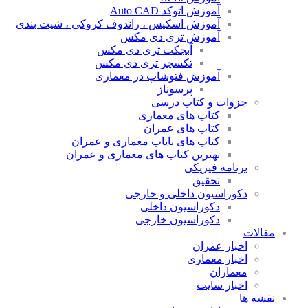
آموزش اتوکد Auto CAD
آموزش اسکیس ، راندوف کروکی ، شیت بندی
آموزش تری دی مکس
آبجکت تری دی مکس
تکسچر تری دی مکس
آموزش فتوشاپ در معماری
پرسوناژ
جزوات و کتاب درسی
کتاب های معماری
کتاب های عمران
کتاب های نایاب معماری و عمران
بهترین کتاب های معماری و عمران
برنامه فیزیکی
تحقیق
دکوراسیون داخلی و خارجی
دکوراسیون داخلی
دکوراسیون خارجی
مقالات
اخبار عمران
اخبار معماری
معماران
اخبار سایت
نقشه ها