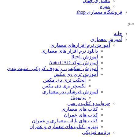
معماری جهان
موزه
فروشگاه معماری
shop
منو
خانه
آموزش معماری
آموزش نرم افزارهای معماری
دانلود نرم افزار های معماری
آموزش Revit
آموزش اتوکد Auto CAD
آموزش اسکیس ، راندوف کروکی ، شیت بندی
آموزش تری دی مکس
آبجکت تری دی مکس
تکسچر تری دی مکس
آموزش فتوشاپ در معماری
پرسوناژ
جزوات و کتاب درسی
کتاب های معماری
کتاب های عمران
کتاب های نایاب معماری و عمران
بهترین کتاب های معماری و عمران
برنامه فیزیکی