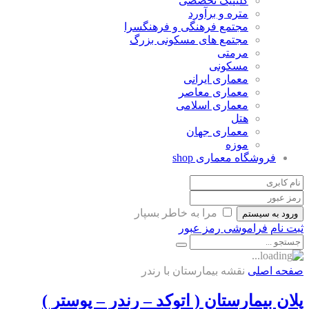
کلینیک تخصصی
متره و برآورد
مجتمع فرهنگی و فرهنگسرا
مجتمع های مسکونی بزرگ
مرمتی
مسکونی
معماری ایرانی
معماری معاصر
معماری اسلامی
هتل
معماری جهان
موزه
فروشگاه معماری
shop
مرا به خاطر بسپار
ورود به سیستم
ثبت نام
فراموشی رمز عبور
صفحه اصلی
نقشه بیمارستان با رندر
پلان بیمارستان ( اتوکد – رندر – پوستر )