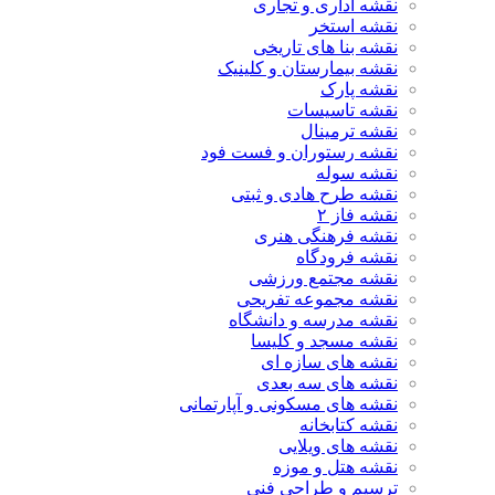
نقشه اداری و تجاری
نقشه استخر
نقشه بنا های تاریخی
نقشه بیمارستان و کلینیک
نقشه پارک
نقشه تاسیسات
نقشه ترمینال
نقشه رستوران و فست فود
نقشه سوله
نقشه طرح هادی و ثبتی
نقشه فاز ۲
نقشه فرهنگی هنری
نقشه فرودگاه
نقشه مجتمع ورزشی
نقشه مجموعه تفریحی
نقشه مدرسه و دانشگاه
نقشه مسجد و کلیسا
نقشه های سازه ای
نقشه های سه بعدی
نقشه های مسکونی و آپارتمانی
نقشه کتابخانه
نقشه های ویلایی
نقشه هتل و موزه
ترسیم و طراحی فنی