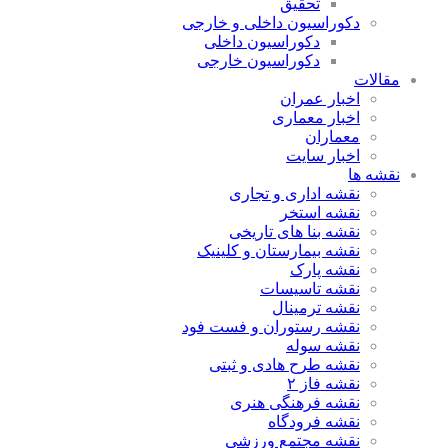
تحقیق
دکوراسیون داخلی و خارجی
دکوراسیون داخلی
دکوراسیون خارجی
مقالات
اخبار عمران
اخبار معماری
معماران
اخبار سایت
نقشه ها
نقشه اداری و تجاری
نقشه استخر
نقشه بنا های تاریخی
نقشه بیمارستان و کلینیک
نقشه پارک
نقشه تاسیسات
نقشه ترمینال
نقشه رستوران و فست فود
نقشه سوله
نقشه طرح هادی و ثبتی
نقشه فاز ۲
نقشه فرهنگی هنری
نقشه فرودگاه
نقشه مجتمع ورزشی