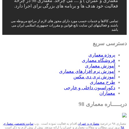
معماری و عمران ) و .... می چرخد. معماری 98 در چرخه
فعالیت خود هدف ها و برنامه های بزرگی برای اجرا دارد.
تمامی کالاها و خدمات حسب مورد دارای مجوز های لازم از مراجع مربوطه می
باشند و فعالیتهای این سایت تابع قوانین و مقررات جمهوری اسلامی ایران می
باشد
دسترسی سریع
پروژه معماری
فروشگاه معماری
آموزش معماری
آموزش نرم افزارهای معماری
آموزش تری دی مکس
طرح معماری
دکوراسیون داخلی و خارجی
معماران
دربـــــاره معماری 98
معماری ۹۸ درعرصه
معماری و عمران
اقدام به فعالیت نموده است . وب
سایت تخصصی معماری
۹۸
بروز ترین مطالب و مقالات معماری و عمران را ارائه میدهد. پیش از پیش لازم به ذکر است