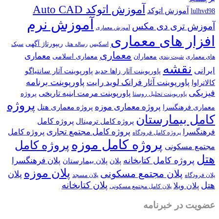
آموزش اتوکد Auto CAD
آموزش اتوکد
lulhvd98
آموزش نرم
آموزش تری دی مکس
آموزش معماری
افزار های معماری
ریپورتاژ آگهی
اسکیس
سبک
رساله هتل
معماری
معماری
معماران
معماری اسلامی
های معماری
شیت بندی
نقشه
ایرانی
پاورپوینت آثار سانتیاگو
پاورپوینت آثار زاها حدید
پاورپوینت برنامه
پاورپوینت آثار فرانک لوید رایت
کالاتراوا
فیزیکی
پاورپوینت مرمت ابنیه تاریخی
پروژه
پاورپوینت تحلیل روستا
پروژه
پروژه معماری موزه
پروژه معماری هتل
معماری فرهنگسرا
کامل بیمارستان
پروژه کامل
پروژه کامل ترمینال
پروژه کامل مجتمع تجاری
فرهنگسرا
پروژه کامل
پروژه کامل فرودگاه
پروژه کامل موزه
پروژه کامل
مجتمع مسکونی
هتل
پروژه کامل کتابخانه
پلان فرهنگسرا
پلان
پلان بیمارستان
پلان موزه
پلان مجتمع مسکونی
پلان
پلان فرودگاه
پلان مسجد
پلان کتابخانه
هتل
پلان ویلا
پلان کامل مجتمع مسکونی
عضویت در خبرنامه