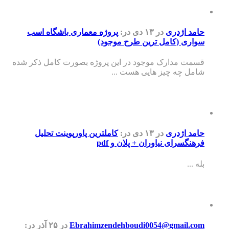
حامد اژدری
در ۱۳ دی
در:
پروژه معماری باشگاه اسب
سواری (کامل ترین طرح موجود)
قسمت مدارک موجود در این پروژه بصورت کامل ذکر شده
شامل چه چیز هایی هست ...
حامد اژدری
در ۱۳ دی
در:
کاملترین پاورپوینت تحلیل
فرهنگسرای نیاوران + پلان و pdf
بله ...
Ebrahimzendehboudi0054@gmail.com
در ۲۵ آذر
در: