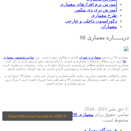
آموزش نرم افزارهای معماری
آموزش تری دی مکس
طرح معماری
دکوراسیون داخلی و خارجی
معماران
دربـــــاره معماری 98
معماری ۹۸ درعرصه
معماری و عمران
اقدام به فعالیت نموده است . وب
سایت تخصصی معماری
۹۸
بروز ترین مطالب و مقالات معماری و عمران را ارائه میدهد. پیش از پیش لازم به ذکر است
مفتخر و خرسندیم بتوانیم مطالبی ارزشمند و جدید ارائه دهیم تا در رشد , پیشرفت و برطرف کردن
بخش کوچکی از نیاز های شما معماران و مهندسین گرامی قدمی هر چند کوچک برداشته باشیم. ....
هدف ما فعالیت همچون سایر وب سایت های معماری و عمران نمی باشد , معمار98 حرفه ای تر
عمل می کند. با همت و پشتکار تیم معماری 98 و همراهی شما عزیزان قصد داریم تا بزرگ ترین
مرجع معماری و عمران باشیم.
ما را درشبکه های اجتماعی دنبال کنید
© حق نشر 2016 - 2024
تمامی حقوق برای
معماری 98
Digital Millennium Copyright Act (DMCA)
محفوظ است.
فروشگاه معماری