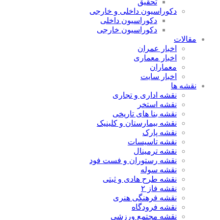
تحقیق
دکوراسیون داخلی و خارجی
دکوراسیون داخلی
دکوراسیون خارجی
مقالات
اخبار عمران
اخبار معماری
معماران
اخبار سایت
نقشه ها
نقشه اداری و تجاری
نقشه استخر
نقشه بنا های تاریخی
نقشه بیمارستان و کلینیک
نقشه پارک
نقشه تاسیسات
نقشه ترمینال
نقشه رستوران و فست فود
نقشه سوله
نقشه طرح هادی و ثبتی
نقشه فاز ۲
نقشه فرهنگی هنری
نقشه فرودگاه
نقشه مجتمع ورزشی