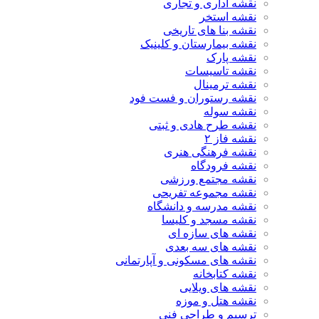
نقشه اداری و تجاری
نقشه استخر
نقشه بنا های تاریخی
نقشه بیمارستان و کلینیک
نقشه پارک
نقشه تاسیسات
نقشه ترمینال
نقشه رستوران و فست فود
نقشه سوله
نقشه طرح هادی و ثبتی
نقشه فاز ۲
نقشه فرهنگی هنری
نقشه فرودگاه
نقشه مجتمع ورزشی
نقشه مجموعه تفریحی
نقشه مدرسه و دانشگاه
نقشه مسجد و کلیسا
نقشه های سازه ای
نقشه های سه بعدی
نقشه های مسکونی و آپارتمانی
نقشه کتابخانه
نقشه های ویلایی
نقشه هتل و موزه
ترسیم و طراحی فنی