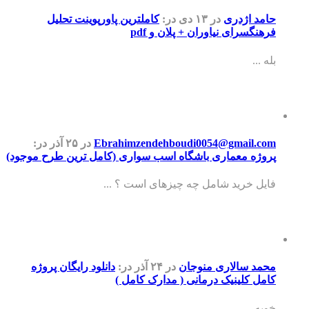
حامد اژدری
در ۱۳ دی
در:
کاملترین پاورپوینت تحلیل
فرهنگسرای نیاوران + پلان و pdf
بله ...
Ebrahimzendehboudi0054@gmail.com
در ۲۵ آذر
در:
پروژه معماری باشگاه اسب سواری (کامل ترین طرح موجود)
فایل خرید شامل چه چیزهای است ؟ ...
محمد سالاری منوجان
در ۲۴ آذر
در:
دانلود رایگان پروژه
کامل کلینیک درمانی ( مدارک کامل )
خوبه ...