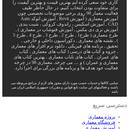
کاری خود سعی کرده ایم بهترین قیمت و بهترین کیفیت را
برای متفاوت بودن انتخاب کنیم. در حال حاظر طیف
فعالیت معمار 98 روی برخی موضوعات تخصصی چون
آموزش معماری ( آموزش Revit , آموزش اتوکد Auto
CAD , آموزش اسکیس ، راندوف کروکی ، شیت بندی ,
آموزش تری دی مکس , آموزش فتوشاپ در معماری ) ,
طرح معماری ( طرح1 , طرح 2 , طرح 3 , طرح 4 , طرح 5
) , نقشه های معماری , دکوراسیون داخلی و خارجی ,
تحقیق , برنامه های فیزیکی , دانلود نرم افزار های معماری
, جزوه و کتاب های درسی ( کتاب های معماری , کتاب
های عمران , کتاب های نایاب معماری , بهترین کتاب های
معماری و عمران ) و .... می چرخد. معماری 98 در چرخه
فعالیت خود هدف ها و برنامه های بزرگی برای اجرا دارد.
تمامی کالاها و خدمات حسب مورد دارای مجوز های لازم از مراجع مربوطه می
باشند و فعالیتهای این سایت تابع قوانین و مقررات جمهوری اسلامی ایران می
باشد
دسترسی سریع
پروژه معماری
فروشگاه معماری
آموزش معماری