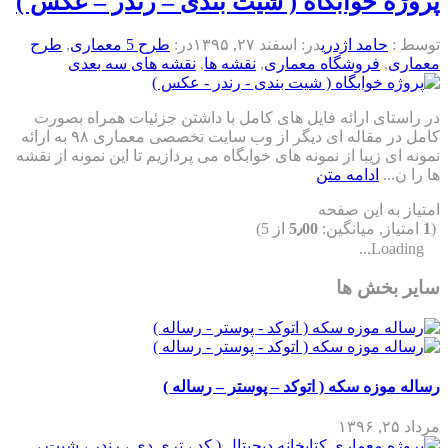
پروژه خوابگاه ( شیت بندی – رندر – عکس )
توسط :
حامد اژدری
در:
اسفند ۲۷, ۱۳۹۵
در:
طرح 5 معماری
,
طرح
معماری
,
فروشگاه معماری
,
نقشه ها
,
نقشه های سه بعدی
در راستای ارائه فایل های کامل با داشتن جزئیات همراه بصورت
کامل در مقاله ای دیگر از وب سایت تخصصی معماری ۹۸ به ارائه
نمونه ای زیبا از نمونه های خوابگاه می پردازیم تا این نمونه از نقشه
ها را ن...
ادامه متن
امتیاز به این صفحه
(
1
امتیاز, میانگین:
5٫00
از 5)
Loading...
سایر بخش ها
رساله موزه سکه ( اتوکد – پوستر – رساله )
مرداد ۲۵, ۱۳۹۶