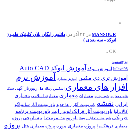
MANSOUR
در ۲۴ آذر
در:
دانلود رایگان پلان کلینیک قلب (
اتوکد - سه بعدی )
OK ...
برچسب
آموزش اتوکد Auto CAD
آموزش اتوکد
lulhvd98
آموزش نرم
آموزش تری دی مکس
آموزش معماری
افزار های معماری
ریپورتاژ آگهی
اسکیس
سبک
رساله هتل
معماری
معماری
معماران
معماری اسلامی
های معماری
شیت بندی
نقشه
ایرانی
پاورپوینت آثار سانتیاگو
پاورپوینت آثار زاها حدید
پاورپوینت برنامه
پاورپوینت آثار فرانک لوید رایت
کالاتراوا
فیزیکی
پاورپوینت مرمت ابنیه تاریخی
پروژه
پاورپوینت تحلیل روستا
پروژه
پروژه معماری موزه
پروژه معماری هتل
معماری فرهنگسرا