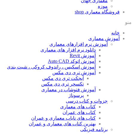
معماری جهان
موزه
فروشگاه معماری
shop
منو
خانه
آموزش معماری
آموزش نرم افزارهای معماری
دانلود نرم افزار های معماری
آموزش Revit
آموزش اتوکد Auto CAD
آموزش اسکیس ، راندوف کروکی ، شیت بندی
آموزش تری دی مکس
آبجکت تری دی مکس
تکسچر تری دی مکس
آموزش فتوشاپ در معماری
پرسوناژ
جزوات و کتاب درسی
کتاب های معماری
کتاب های عمران
کتاب های نایاب معماری و عمران
بهترین کتاب های معماری و عمران
برنامه فیزیکی