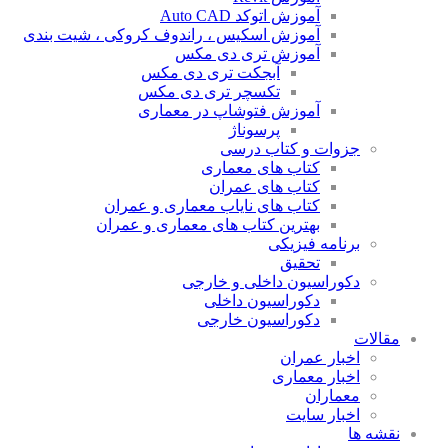
آموزش اتوکد Auto CAD
آموزش اسکیس ، راندوف کروکی ، شیت بندی
آموزش تری دی مکس
آبجکت تری دی مکس
تکسچر تری دی مکس
آموزش فتوشاپ در معماری
پرسوناژ
جزوات و کتاب درسی
کتاب های معماری
کتاب های عمران
کتاب های نایاب معماری و عمران
بهترین کتاب های معماری و عمران
برنامه فیزیکی
تحقیق
دکوراسیون داخلی و خارجی
دکوراسیون داخلی
دکوراسیون خارجی
مقالات
اخبار عمران
اخبار معماری
معماران
اخبار سایت
نقشه ها