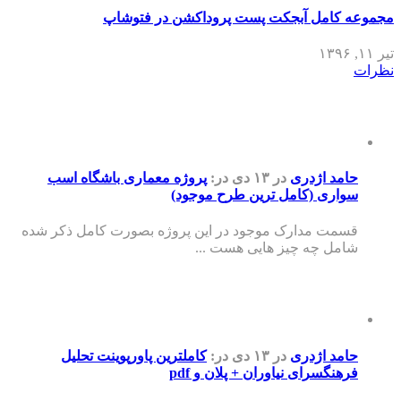
مجموعه کامل آبجکت پست پروداکشن در فتوشاپ
تیر ۱۱, ۱۳۹۶
نظرات
حامد اژدری
در ۱۳ دی
در:
پروژه معماری باشگاه اسب
سواری (کامل ترین طرح موجود)
قسمت مدارک موجود در این پروژه بصورت کامل ذکر شده
شامل چه چیز هایی هست ...
حامد اژدری
در ۱۳ دی
در:
کاملترین پاورپوینت تحلیل
فرهنگسرای نیاوران + پلان و pdf