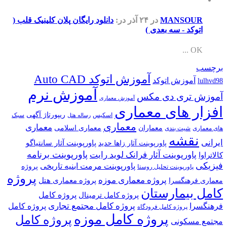
MANSOUR
در ۲۴ آذر
در:
دانلود رایگان پلان کلینیک قلب (
اتوکد - سه بعدی )
OK ...
برچسب
آموزش اتوکد Auto CAD
آموزش اتوکد
lulhvd98
آموزش نرم
آموزش تری دی مکس
آموزش معماری
افزار های معماری
ریپورتاژ آگهی
اسکیس
سبک
رساله هتل
معماری
معماری
معماران
معماری اسلامی
های معماری
شیت بندی
نقشه
ایرانی
پاورپوینت آثار سانتیاگو
پاورپوینت آثار زاها حدید
پاورپوینت برنامه
پاورپوینت آثار فرانک لوید رایت
کالاتراوا
فیزیکی
پاورپوینت مرمت ابنیه تاریخی
پروژه
پاورپوینت تحلیل روستا
پروژه
پروژه معماری موزه
پروژه معماری هتل
معماری فرهنگسرا
کامل بیمارستان
پروژه کامل
پروژه کامل ترمینال
پروژه کامل مجتمع تجاری
فرهنگسرا
پروژه کامل
پروژه کامل فرودگاه
پروژه کامل موزه
پروژه کامل
مجتمع مسکونی