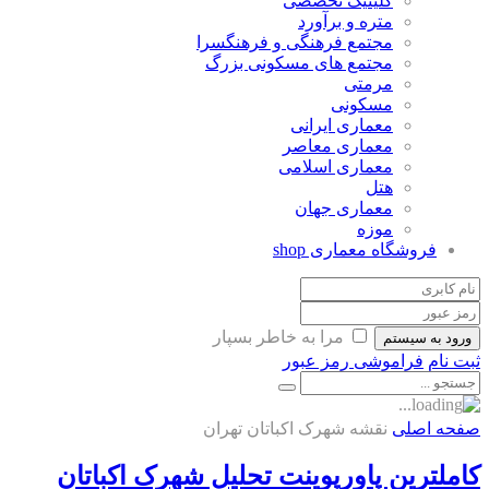
کلینیک تخصصی
متره و برآورد
مجتمع فرهنگی و فرهنگسرا
مجتمع های مسکونی بزرگ
مرمتی
مسکونی
معماری ایرانی
معماری معاصر
معماری اسلامی
هتل
معماری جهان
موزه
فروشگاه معماری
shop
مرا به خاطر بسپار
ورود به سیستم
ثبت نام
فراموشی رمز عبور
صفحه اصلی
نقشه شهرک اکباتان تهران
کاملترین پاورپوینت تحلیل شهرک اکباتان