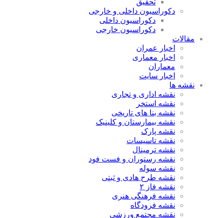
تحقیق
دکوراسیون داخلی و خارجی
دکوراسیون داخلی
دکوراسیون خارجی
مقالات
اخبار عمران
اخبار معماری
معماران
اخبار سایت
نقشه ها
نقشه اداری و تجاری
نقشه استخر
نقشه بنا های تاریخی
نقشه بیمارستان و کلینیک
نقشه پارک
نقشه تاسیسات
نقشه ترمینال
نقشه رستوران و فست فود
نقشه سوله
نقشه طرح هادی و ثبتی
نقشه فاز ۲
نقشه فرهنگی هنری
نقشه فرودگاه
نقشه مجتمع ورزشی