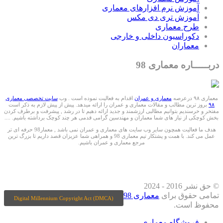
آموزش نرم افزارهای معماری
آموزش تری دی مکس
طرح معماری
دکوراسیون داخلی و خارجی
معماران
دربـــــاره معماری 98
معماری ۹۸ درعرصه
معماری و عمران
اقدام به فعالیت نموده است . وب
سایت تخصصی معماری
۹۸
بروز ترین مطالب و مقالات معماری و عمران را ارائه میدهد. پیش از پیش لازم به ذکر است
مفتخر و خرسندیم بتوانیم مطالبی ارزشمند و جدید ارائه دهیم تا در رشد , پیشرفت و برطرف کردن
بخش کوچکی از نیاز های شما معماران و مهندسین گرامی قدمی هر چند کوچک برداشته باشیم. ....
هدف ما فعالیت همچون سایر وب سایت های معماری و عمران نمی باشد , معمار98 حرفه ای تر
عمل می کند. با همت و پشتکار تیم معماری 98 و همراهی شما عزیزان قصد داریم تا بزرگ ترین
مرجع معماری و عمران باشیم.
ما را درشبکه های اجتماعی دنبال کنید
© حق نشر 2016 - 2024
تمامی حقوق برای
معماری 98
Digital Millennium Copyright Act (DMCA)
محفوظ است.
فروشگاه معماری