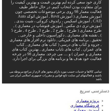
کاری خود سعی کرده ایم بهترین قیمت و بهترین کیفیت را
برای متفاوت بودن انتخاب کنیم. در حال حاظر طیف
فعالیت معمار 98 روی برخی موضوعات تخصصی چون
آموزش معماری ( آموزش Revit , آموزش اتوکد Auto
CAD , آموزش اسکیس ، راندوف کروکی ، شیت بندی ,
آموزش تری دی مکس , آموزش فتوشاپ در معماری ) ,
طرح معماری ( طرح1 , طرح 2 , طرح 3 , طرح 4 , طرح 5
) , نقشه های معماری , دکوراسیون داخلی و خارجی ,
تحقیق , برنامه های فیزیکی , دانلود نرم افزار های معماری
, جزوه و کتاب های درسی ( کتاب های معماری , کتاب
های عمران , کتاب های نایاب معماری , بهترین کتاب های
معماری و عمران ) و .... می چرخد. معماری 98 در چرخه
فعالیت خود هدف ها و برنامه های بزرگی برای اجرا دارد.
تمامی کالاها و خدمات حسب مورد دارای مجوز های لازم از مراجع مربوطه می
باشند و فعالیتهای این سایت تابع قوانین و مقررات جمهوری اسلامی ایران می
باشد
دسترسی سریع
پروژه معماری
فروشگاه معماری
آموزش معماری