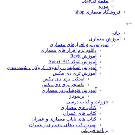
معماری جهان
موزه
فروشگاه معماری
shop
منو
خانه
آموزش معماری
آموزش نرم افزارهای معماری
دانلود نرم افزار های معماری
آموزش Revit
آموزش اتوکد Auto CAD
آموزش اسکیس ، راندوف کروکی ، شیت بندی
آموزش تری دی مکس
آبجکت تری دی مکس
تکسچر تری دی مکس
آموزش فتوشاپ در معماری
پرسوناژ
جزوات و کتاب درسی
کتاب های معماری
کتاب های عمران
کتاب های نایاب معماری و عمران
بهترین کتاب های معماری و عمران
برنامه فیزیکی