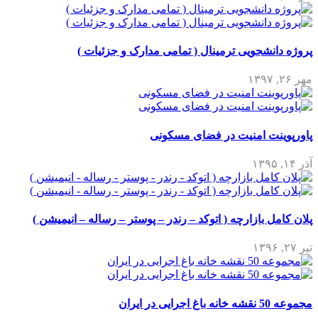
پروژه دانشجویی ترمینال ( تمامی مدارک و جزئیات )
مهر ۲۶, ۱۳۹۷
پاورپوینت امنیت در فضای مسکونی
آذر ۱۴, ۱۳۹۵
پلان کامل بازارچه ( اتوکد – رندر – پوستر – رساله – انیمیشن )
تیر ۲۷, ۱۳۹۶
مجموعه 50 نقشه خانه باغ اجرایی در ایران