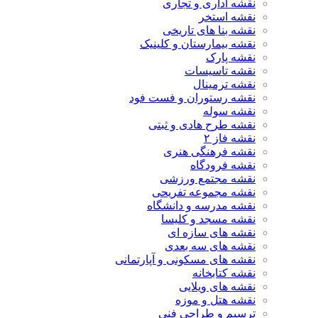
نقشه اداری و تجاری
نقشه استخر
نقشه بنا های تاریخی
نقشه بیمارستان و کلینیک
نقشه پارک
نقشه تاسیسات
نقشه ترمینال
نقشه رستوران و فست فود
نقشه سوله
نقشه طرح هادی و ثبتی
نقشه فاز ۲
نقشه فرهنگی هنری
نقشه فرودگاه
نقشه مجتمع ورزشی
نقشه مجموعه تفریحی
نقشه مدرسه و دانشگاه
نقشه مسجد و کلیسا
نقشه های سازه ای
نقشه های سه بعدی
نقشه های مسکونی و آپارتمانی
نقشه کتابخانه
نقشه های ویلایی
نقشه هتل و موزه
ترسیم و طراحی فنی