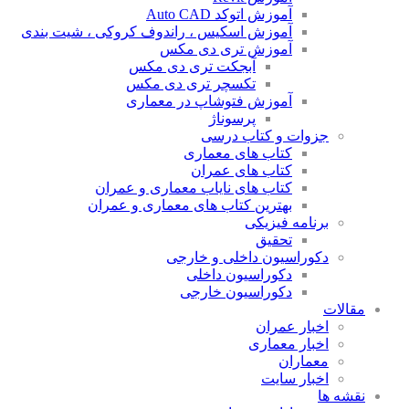
آموزش اتوکد Auto CAD
آموزش اسکیس ، راندوف کروکی ، شیت بندی
آموزش تری دی مکس
آبجکت تری دی مکس
تکسچر تری دی مکس
آموزش فتوشاپ در معماری
پرسوناژ
جزوات و کتاب درسی
کتاب های معماری
کتاب های عمران
کتاب های نایاب معماری و عمران
بهترین کتاب های معماری و عمران
برنامه فیزیکی
تحقیق
دکوراسیون داخلی و خارجی
دکوراسیون داخلی
دکوراسیون خارجی
مقالات
اخبار عمران
اخبار معماری
معماران
اخبار سایت
نقشه ها