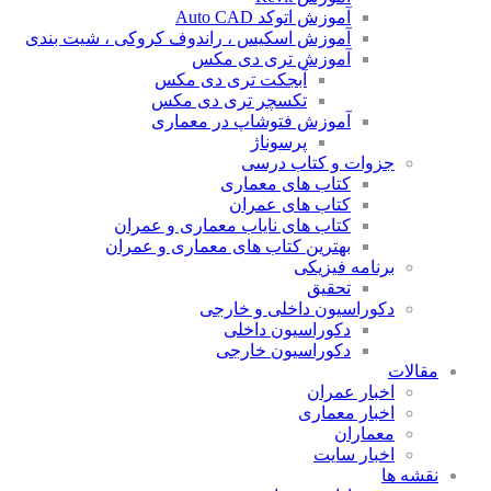
آموزش اتوکد Auto CAD
آموزش اسکیس ، راندوف کروکی ، شیت بندی
آموزش تری دی مکس
آبجکت تری دی مکس
تکسچر تری دی مکس
آموزش فتوشاپ در معماری
پرسوناژ
جزوات و کتاب درسی
کتاب های معماری
کتاب های عمران
کتاب های نایاب معماری و عمران
بهترین کتاب های معماری و عمران
برنامه فیزیکی
تحقیق
دکوراسیون داخلی و خارجی
دکوراسیون داخلی
دکوراسیون خارجی
مقالات
اخبار عمران
اخبار معماری
معماران
اخبار سایت
نقشه ها