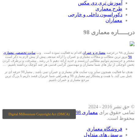
آموزش تری دی مکس
طرح معماری
دکوراسیون داخلی و خارجی
معماران
دربـــــاره معماری 98
معماری ۹۸ درعرصه
معماری و عمران
اقدام به فعالیت نموده است . وب
سایت تخصصی معماری
۹۸
بروز ترین مطالب و مقالات معماری و عمران را ارائه میدهد. پیش از پیش لازم به ذکر است
مفتخر و خرسندیم بتوانیم مطالبی ارزشمند و جدید ارائه دهیم تا در رشد , پیشرفت و برطرف کردن
بخش کوچکی از نیاز های شما معماران و مهندسین گرامی قدمی هر چند کوچک برداشته باشیم. ....
هدف ما فعالیت همچون سایر وب سایت های معماری و عمران نمی باشد , معمار98 حرفه ای تر
عمل می کند. با همت و پشتکار تیم معماری 98 و همراهی شما عزیزان قصد داریم تا بزرگ ترین
مرجع معماری و عمران باشیم.
ما را درشبکه های اجتماعی دنبال کنید
© حق نشر 2016 - 2024
تمامی حقوق برای
معماری 98
Digital Millennium Copyright Act (DMCA)
محفوظ است.
فروشگاه معماری
پرسش های متداول