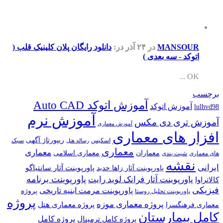
MANSOUR
در ۲۴ آذر
در:
دانلود رایگان پلان کلینیک قلب (
اتوکد - سه بعدی )
OK ...
برچسب
آموزش اتوکد Auto CAD
آموزش اتوکد
lulhvd98
آموزش نرم
آموزش تری دی مکس
آموزش معماری
افزار های معماری
ریپورتاژ آگهی
اسکیس
سبک
رساله هتل
معماری
معماری
معماران
معماری اسلامی
های معماری
شیت بندی
نقشه
ایرانی
پاورپوینت آثار سانتیاگو
پاورپوینت آثار زاها حدید
پاورپوینت برنامه
پاورپوینت آثار فرانک لوید رایت
کالاتراوا
فیزیکی
پاورپوینت مرمت ابنیه تاریخی
پروژه
پاورپوینت تحلیل روستا
پروژه
پروژه معماری موزه
پروژه معماری هتل
معماری فرهنگسرا
کامل بیمارستان
پروژه کامل
پروژه کامل ترمینال