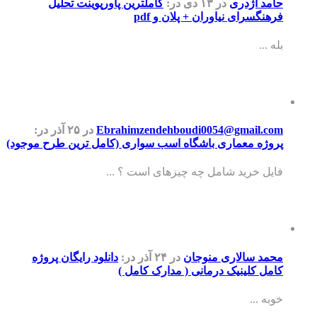
حامد اژدری
در ۱۳ دی
در:
کاملترین پاورپوینت تحلیل
فرهنگسرای نیاوران + پلان و pdf
بله ...
Ebrahimzendehboudi0054@gmail.com
در ۲۵ آذر
در:
پروژه معماری باشگاه اسب سواری (کامل ترین طرح موجود)
فایل خرید شامل چه چیزهای است ؟ ...
محمد سالاری منوجان
در ۲۴ آذر
در:
دانلود رایگان پروژه
کامل کلینیک درمانی ( مدارک کامل )
خوبه ...