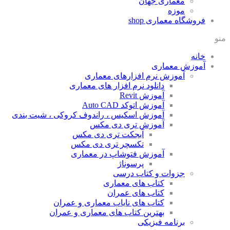
معماری جهان
موزه
فروشگاه معماری
shop
منو
خانه
آموزش معماری
آموزش نرم افزارهای معماری
دانلود نرم افزار های معماری
آموزش Revit
آموزش اتوکد Auto CAD
آموزش اسکیس ، راندوف کروکی ، شیت بندی
آموزش تری دی مکس
آبجکت تری دی مکس
تکسچر تری دی مکس
آموزش فتوشاپ در معماری
پرسوناژ
جزوات و کتاب درسی
کتاب های معماری
کتاب های عمران
کتاب های نایاب معماری و عمران
بهترین کتاب های معماری و عمران
برنامه فیزیکی