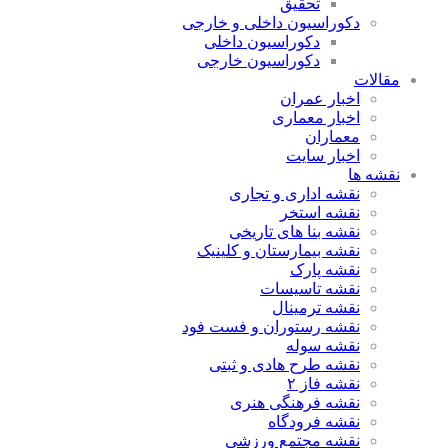
تحقیق
دکوراسیون داخلی و خارجی
دکوراسیون داخلی
دکوراسیون خارجی
مقالات
اخبار عمران
اخبار معماری
معماران
اخبار سایت
نقشه ها
نقشه اداری و تجاری
نقشه استخر
نقشه بنا های تاریخی
نقشه بیمارستان و کلینیک
نقشه پارک
نقشه تاسیسات
نقشه ترمینال
نقشه رستوران و فست فود
نقشه سوله
نقشه طرح هادی و ثبتی
نقشه فاز ۲
نقشه فرهنگی هنری
نقشه فرودگاه
نقشه مجتمع ورزشی