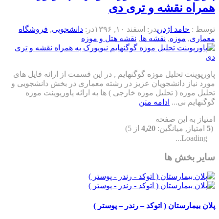
همراه نقشه و تری دی
توسط :
حامد اژدری
در:
اسفند ۱۰, ۱۳۹۶
در:
دانشجویی
,
فروشگاه
معماری
,
موزه
,
نقشه ها
,
نقشه هتل و موزه
پاورپوینت تحلیل موزه گوگنهایم , در این قسمت از ارائه فایل های
مورد نیاز دانشجویان عزیز در رشته معماری در بخش دانشجویی و
تحلیل موزه ( تحلیل موزه خارجی ) ها به ارائه پاورپوینت موزه
گوگنهایم نی...
ادامه متن
امتیاز به این صفحه
(
5
امتیاز, میانگین:
4٫20
از 5)
Loading...
سایر بخش ها
پلان بیمارستان ( اتوکد – رندر – پوستر )