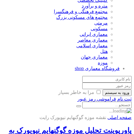
کلینیک تخصصی
متره و برآورد
مجتمع فرهنگی و فرهنگسرا
مجتمع های مسکونی بزرگ
مرمتی
مسکونی
معماری ایرانی
معماری معاصر
معماری اسلامی
هتل
معماری جهان
موزه
فروشگاه معماری
shop
مرا به خاطر بسپار
ورود به سیستم
ثبت نام
فراموشی رمز عبور
صفحه اصلی
نقشه موزه گوگنهایم نیویورک رایت
پاورپوینت تحلیل موزه گوگنهایم نیویورک به