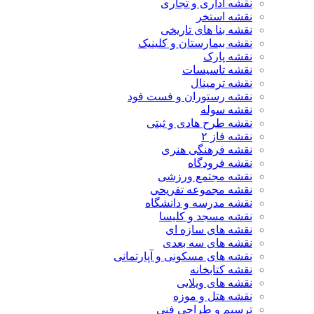
نقشه اداری و تجاری
نقشه استخر
نقشه بنا های تاریخی
نقشه بیمارستان و کلینیک
نقشه پارک
نقشه تاسیسات
نقشه ترمینال
نقشه رستوران و فست فود
نقشه سوله
نقشه طرح هادی و ثبتی
نقشه فاز ۲
نقشه فرهنگی هنری
نقشه فرودگاه
نقشه مجتمع ورزشی
نقشه مجموعه تفریحی
نقشه مدرسه و دانشگاه
نقشه مسجد و کلیسا
نقشه های سازه ای
نقشه های سه بعدی
نقشه های مسکونی و آپارتمانی
نقشه کتابخانه
نقشه های ویلایی
نقشه هتل و موزه
ترسیم و طراحی فنی