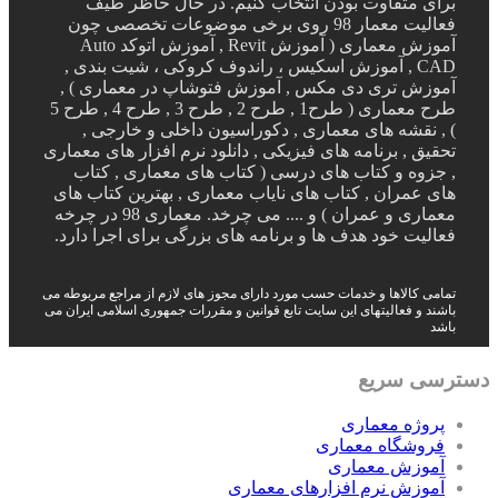
برای متفاوت بودن انتخاب کنیم. در حال حاظر طیف
فعالیت معمار 98 روی برخی موضوعات تخصصی چون
آموزش معماری ( آموزش Revit , آموزش اتوکد Auto
CAD , آموزش اسکیس ، راندوف کروکی ، شیت بندی ,
آموزش تری دی مکس , آموزش فتوشاپ در معماری ) ,
طرح معماری ( طرح1 , طرح 2 , طرح 3 , طرح 4 , طرح 5
) , نقشه های معماری , دکوراسیون داخلی و خارجی ,
تحقیق , برنامه های فیزیکی , دانلود نرم افزار های معماری
, جزوه و کتاب های درسی ( کتاب های معماری , کتاب
های عمران , کتاب های نایاب معماری , بهترین کتاب های
معماری و عمران ) و .... می چرخد. معماری 98 در چرخه
فعالیت خود هدف ها و برنامه های بزرگی برای اجرا دارد.
تمامی کالاها و خدمات حسب مورد دارای مجوز های لازم از مراجع مربوطه می
باشند و فعالیتهای این سایت تابع قوانین و مقررات جمهوری اسلامی ایران می
باشد
دسترسی سریع
پروژه معماری
فروشگاه معماری
آموزش معماری
آموزش نرم افزارهای معماری