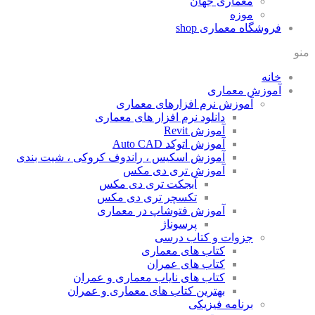
معماری جهان
موزه
فروشگاه معماری
shop
منو
خانه
آموزش معماری
آموزش نرم افزارهای معماری
دانلود نرم افزار های معماری
آموزش Revit
آموزش اتوکد Auto CAD
آموزش اسکیس ، راندوف کروکی ، شیت بندی
آموزش تری دی مکس
آبجکت تری دی مکس
تکسچر تری دی مکس
آموزش فتوشاپ در معماری
پرسوناژ
جزوات و کتاب درسی
کتاب های معماری
کتاب های عمران
کتاب های نایاب معماری و عمران
بهترین کتاب های معماری و عمران
برنامه فیزیکی