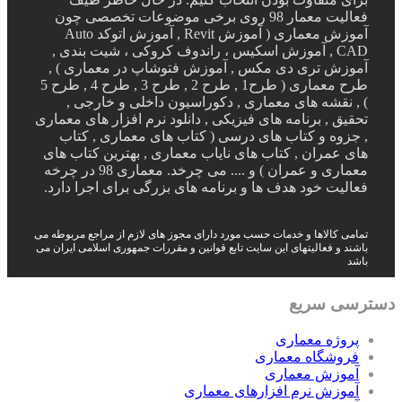
فعالیت معمار 98 روی برخی موضوعات تخصصی چون
آموزش معماری ( آموزش Revit , آموزش اتوکد Auto
CAD , آموزش اسکیس ، راندوف کروکی ، شیت بندی ,
آموزش تری دی مکس , آموزش فتوشاپ در معماری ) ,
طرح معماری ( طرح1 , طرح 2 , طرح 3 , طرح 4 , طرح 5
) , نقشه های معماری , دکوراسیون داخلی و خارجی ,
تحقیق , برنامه های فیزیکی , دانلود نرم افزار های معماری
, جزوه و کتاب های درسی ( کتاب های معماری , کتاب
های عمران , کتاب های نایاب معماری , بهترین کتاب های
معماری و عمران ) و .... می چرخد. معماری 98 در چرخه
فعالیت خود هدف ها و برنامه های بزرگی برای اجرا دارد.
تمامی کالاها و خدمات حسب مورد دارای مجوز های لازم از مراجع مربوطه می
باشند و فعالیتهای این سایت تابع قوانین و مقررات جمهوری اسلامی ایران می
باشد
دسترسی سریع
پروژه معماری
فروشگاه معماری
آموزش معماری
آموزش نرم افزارهای معماری