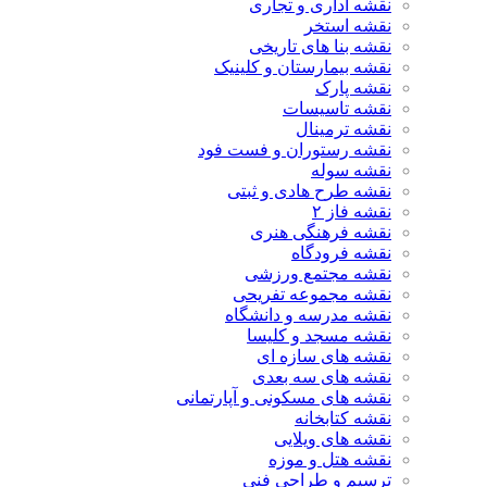
نقشه اداری و تجاری
نقشه استخر
نقشه بنا های تاریخی
نقشه بیمارستان و کلینیک
نقشه پارک
نقشه تاسیسات
نقشه ترمینال
نقشه رستوران و فست فود
نقشه سوله
نقشه طرح هادی و ثبتی
نقشه فاز ۲
نقشه فرهنگی هنری
نقشه فرودگاه
نقشه مجتمع ورزشی
نقشه مجموعه تفریحی
نقشه مدرسه و دانشگاه
نقشه مسجد و کلیسا
نقشه های سازه ای
نقشه های سه بعدی
نقشه های مسکونی و آپارتمانی
نقشه کتابخانه
نقشه های ویلایی
نقشه هتل و موزه
ترسیم و طراحی فنی