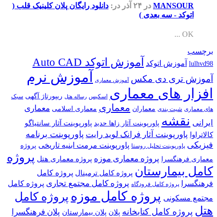
MANSOUR
در ۲۴ آذر
در:
دانلود رایگان پلان کلینیک قلب (
اتوکد - سه بعدی )
OK ...
برچسب
آموزش اتوکد Auto CAD
آموزش اتوکد
lulhvd98
آموزش نرم
آموزش تری دی مکس
آموزش معماری
افزار های معماری
ریپورتاژ آگهی
اسکیس
سبک
رساله هتل
معماری
معماری
معماران
معماری اسلامی
های معماری
شیت بندی
نقشه
ایرانی
پاورپوینت آثار سانتیاگو
پاورپوینت آثار زاها حدید
پاورپوینت برنامه
پاورپوینت آثار فرانک لوید رایت
کالاتراوا
فیزیکی
پاورپوینت مرمت ابنیه تاریخی
پروژه
پاورپوینت تحلیل روستا
پروژه
پروژه معماری موزه
پروژه معماری هتل
معماری فرهنگسرا
کامل بیمارستان
پروژه کامل
پروژه کامل ترمینال
پروژه کامل مجتمع تجاری
فرهنگسرا
پروژه کامل
پروژه کامل فرودگاه
پروژه کامل موزه
پروژه کامل
مجتمع مسکونی
هتل
پروژه کامل کتابخانه
پلان فرهنگسرا
پلان
پلان بیمارستان