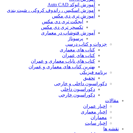
آموزش اتوکد Auto CAD
آموزش اسکیس ، راندوف کروکی ، شیت بندی
آموزش تری دی مکس
آبجکت تری دی مکس
تکسچر تری دی مکس
آموزش فتوشاپ در معماری
پرسوناژ
جزوات و کتاب درسی
کتاب های معماری
کتاب های عمران
کتاب های نایاب معماری و عمران
بهترین کتاب های معماری و عمران
برنامه فیزیکی
تحقیق
دکوراسیون داخلی و خارجی
دکوراسیون داخلی
دکوراسیون خارجی
مقالات
اخبار عمران
اخبار معماری
معماران
اخبار سایت
نقشه ها