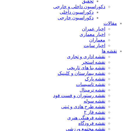
تحقیق
دکوراسیون داخلی و خارجی
دکوراسیون داخلی
دکوراسیون خارجی
مقالات
اخبار عمران
اخبار معماری
معماران
اخبار سایت
نقشه ها
نقشه اداری و تجاری
نقشه استخر
نقشه بنا های تاریخی
نقشه بیمارستان و کلینیک
نقشه پارک
نقشه تاسیسات
نقشه ترمینال
نقشه رستوران و فست فود
نقشه سوله
نقشه طرح هادی و ثبتی
نقشه فاز ۲
نقشه فرهنگی هنری
نقشه فرودگاه
نقشه مجتمع ورزشی