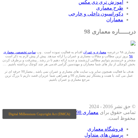
آموزش تری دی مکس
طرح معماری
دکوراسیون داخلی و خارجی
معماران
دربـــــاره معماری 98
معماری ۹۸ درعرصه
معماری و عمران
اقدام به فعالیت نموده است . وب
سایت تخصصی معماری
۹۸
بروز ترین مطالب و مقالات معماری و عمران را ارائه میدهد. پیش از پیش لازم به ذکر است
مفتخر و خرسندیم بتوانیم مطالبی ارزشمند و جدید ارائه دهیم تا در رشد , پیشرفت و برطرف کردن
بخش کوچکی از نیاز های شما معماران و مهندسین گرامی قدمی هر چند کوچک برداشته باشیم. ....
هدف ما فعالیت همچون سایر وب سایت های معماری و عمران نمی باشد , معمار98 حرفه ای تر
عمل می کند. با همت و پشتکار تیم معماری 98 و همراهی شما عزیزان قصد داریم تا بزرگ ترین
مرجع معماری و عمران باشیم.
ما را درشبکه های اجتماعی دنبال کنید
© حق نشر 2016 - 2024
تمامی حقوق برای
معماری 98
Digital Millennium Copyright Act (DMCA)
محفوظ است.
فروشگاه معماری
پرسش های متداول