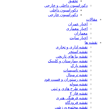
تحقیق
دکوراسیون داخلی و خارجی
دکوراسیون داخلی
دکوراسیون خارجی
مقالات
اخبار عمران
اخبار معماری
معماران
اخبار سایت
نقشه ها
نقشه اداری و تجاری
نقشه استخر
نقشه بنا های تاریخی
نقشه بیمارستان و کلینیک
نقشه پارک
نقشه تاسیسات
نقشه ترمینال
نقشه رستوران و فست فود
نقشه سوله
نقشه طرح هادی و ثبتی
نقشه فاز ۲
نقشه فرهنگی هنری
نقشه فرودگاه
نقشه مجتمع ورزشی