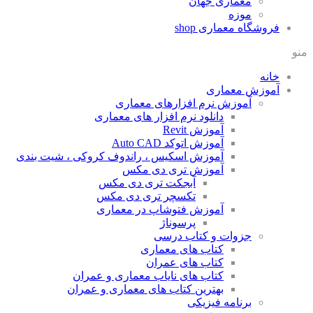
معماری جهان
موزه
فروشگاه معماری
shop
منو
خانه
آموزش معماری
آموزش نرم افزارهای معماری
دانلود نرم افزار های معماری
آموزش Revit
آموزش اتوکد Auto CAD
آموزش اسکیس ، راندوف کروکی ، شیت بندی
آموزش تری دی مکس
آبجکت تری دی مکس
تکسچر تری دی مکس
آموزش فتوشاپ در معماری
پرسوناژ
جزوات و کتاب درسی
کتاب های معماری
کتاب های عمران
کتاب های نایاب معماری و عمران
بهترین کتاب های معماری و عمران
برنامه فیزیکی