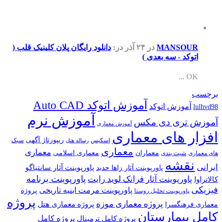
MANSOUR
در ۲۴ آذر
در:
دانلود رایگان پلان کلینیک قلب (
اتوکد - سه بعدی )
OK ...
برچسب
آموزش اتوکد Auto CAD
آموزش اتوکد
lulhvd98
آموزش نرم
آموزش تری دی مکس
آموزش معماری
افزار های معماری
ریپورتاژ آگهی
اسکیس
سبک
رساله هتل
معماری
معماری
معماران
معماری اسلامی
های معماری
شیت بندی
نقشه
ایرانی
پاورپوینت آثار سانتیاگو
پاورپوینت آثار زاها حدید
پاورپوینت برنامه
پاورپوینت آثار فرانک لوید رایت
کالاتراوا
فیزیکی
پاورپوینت مرمت ابنیه تاریخی
پروژه
پاورپوینت تحلیل روستا
پروژه
پروژه معماری موزه
پروژه معماری هتل
معماری فرهنگسرا
کامل بیمارستان
پروژه کامل
پروژه کامل ترمینال