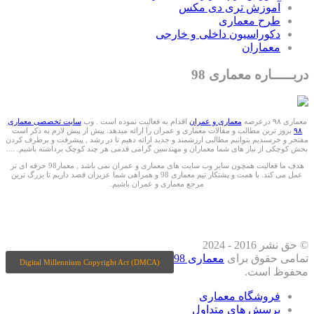
آموزش تری دی مکس
طرح معماری
دکوراسیون داخلی و خارجی
معماران
دربـــــاره معماری 98
معماری ۹۸ درعرصه
معماری و عمران
اقدام به فعالیت نموده است . وب
سایت تخصصی معماری
۹۸
بروز ترین مطالب و مقالات معماری و عمران را ارائه میدهد. پیش از پیش لازم به ذکر است
مفتخر و خرسندیم بتوانیم مطالبی ارزشمند و جدید ارائه دهیم تا در رشد , پیشرفت و برطرف کردن
بخش کوچکی از نیاز های شما معماران و مهندسین گرامی قدمی هر چند کوچک برداشته باشیم. ....
هدف ما فعالیت همچون سایر وب سایت های معماری و عمران نمی باشد , معمار98 حرفه ای تر
عمل می کند. با همت و پشتکار تیم معماری 98 و همراهی شما عزیزان قصد داریم تا بزرگ ترین
مرجع معماری و عمران باشیم.
ما را درشبکه های اجتماعی دنبال کنید
© حق نشر 2016 - 2024
تمامی حقوق برای
معماری 98
Digital Millennium Copyright Act (DMCA)
محفوظ است.
فروشگاه معماری
پرسش های متداول