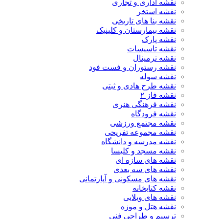
نقشه اداری و تجاری
نقشه استخر
نقشه بنا های تاریخی
نقشه بیمارستان و کلینیک
نقشه پارک
نقشه تاسیسات
نقشه ترمینال
نقشه رستوران و فست فود
نقشه سوله
نقشه طرح هادی و ثبتی
نقشه فاز ۲
نقشه فرهنگی هنری
نقشه فرودگاه
نقشه مجتمع ورزشی
نقشه مجموعه تفریحی
نقشه مدرسه و دانشگاه
نقشه مسجد و کلیسا
نقشه های سازه ای
نقشه های سه بعدی
نقشه های مسکونی و آپارتمانی
نقشه کتابخانه
نقشه های ویلایی
نقشه هتل و موزه
ترسیم و طراحی فنی