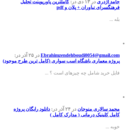
حامد اژدری
در ۱۳ دی
در:
کاملترین پاورپوینت تحلیل
فرهنگسرای نیاوران + پلان و pdf
بله ...
Ebrahimzendehboudi0054@gmail.com
در ۲۵ آذر
در:
پروژه معماری باشگاه اسب سواری (کامل ترین طرح موجود)
فایل خرید شامل چه چیزهای است ؟ ...
محمد سالاری منوجان
در ۲۴ آذر
در:
دانلود رایگان پروژه
کامل کلینیک درمانی ( مدارک کامل )
خوبه ...