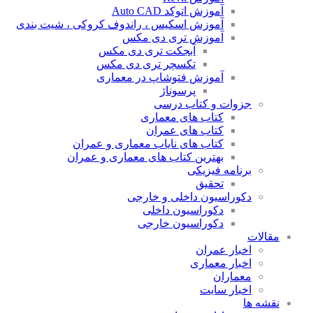
آموزش اتوکد Auto CAD
آموزش اسکیس ، راندوف کروکی ، شیت بندی
آموزش تری دی مکس
آبجکت تری دی مکس
تکسچر تری دی مکس
آموزش فتوشاپ در معماری
پرسوناژ
جزوات و کتاب درسی
کتاب های معماری
کتاب های عمران
کتاب های نایاب معماری و عمران
بهترین کتاب های معماری و عمران
برنامه فیزیکی
تحقیق
دکوراسیون داخلی و خارجی
دکوراسیون داخلی
دکوراسیون خارجی
مقالات
اخبار عمران
اخبار معماری
معماران
اخبار سایت
نقشه ها