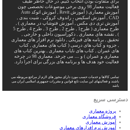
برای متفاوت بودن انتخاب کنیم. در حال حاظر طیف
فعالیت معمار 98 روی برخی موضوعات تخصصی چون
آموزش معماری ( آموزش Revit , آموزش اتوکد Auto
CAD , آموزش اسکیس ، راندوف کروکی ، شیت بندی ,
آموزش تری دی مکس , آموزش فتوشاپ در معماری ) ,
طرح معماری ( طرح1 , طرح 2 , طرح 3 , طرح 4 , طرح 5
) , نقشه های معماری , دکوراسیون داخلی و خارجی ,
تحقیق , برنامه های فیزیکی , دانلود نرم افزار های معماری
, جزوه و کتاب های درسی ( کتاب های معماری , کتاب
های عمران , کتاب های نایاب معماری , بهترین کتاب های
معماری و عمران ) و .... می چرخد. معماری 98 در چرخه
فعالیت خود هدف ها و برنامه های بزرگی برای اجرا دارد.
تمامی کالاها و خدمات حسب مورد دارای مجوز های لازم از مراجع مربوطه می
باشند و فعالیتهای این سایت تابع قوانین و مقررات جمهوری اسلامی ایران می
باشد
دسترسی سریع
پروژه معماری
فروشگاه معماری
آموزش معماری
آموزش نرم افزارهای معماری