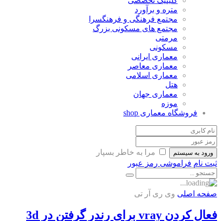
کلینیک تخصصی
متره و برآورد
مجتمع فرهنگی و فرهنگسرا
مجتمع های مسکونی بزرگ
مرمتی
مسکونی
معماری ایرانی
معماری معاصر
معماری اسلامی
هتل
معماری جهان
موزه
فروشگاه معماری
shop
مرا به خاطر بسپار
ورود به سیستم
ثبت نام
فراموشی رمز عبور
صفحه اصلی
وی ری آر تی
فعال کردن vray برای رندر گرفتن در 3d