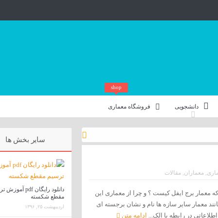
shop
دانشجویی
فروشگاه معماری
سایر بخش ها
اری
,
معماران
,
مقالات
دانلود رایگان pdf آمو
ه معمار برج ایفل کیست ؟ و چرا از معماری این
مقطع شکسته
نند معمار سایر سازه ها نام و نشان برجسته ای
اردیبهشت ۲۵, ۱۳۹۶
اطلاعاتی در رابطه با الک...
ادامه متن