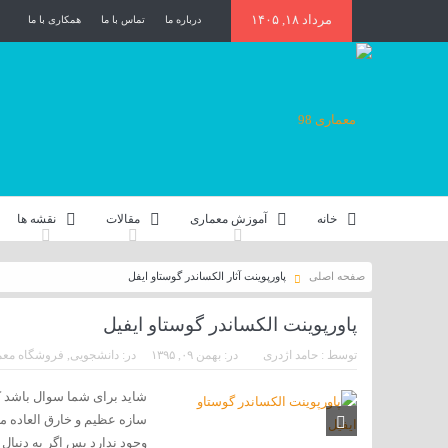
مرداد ۱۸, ۱۴۰۵
درباره ما
تماس با ما
همکاری با ما
خانه
آموزش معماری
مقالات
نقشه ها
صفحه اصلی
پاورپوینت آثار الکساندر گوستاو ایفل
پاورپوینت الکساندر گوستاو ایفیل
توسط :
حامد اژدری
در:
بهمن ۰۹, ۱۳۹۵
در:
دانشجویی
,
فروشگاه معم
شاید برای شما سوال باشد ک
سازه عظیم و خارق العاده ما
وجود ندارد پس اگر به دنبال 