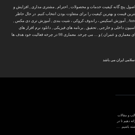
پایه اصول پنج گانه کیفیت خدمات و محصولات , احترام , مشتری مداری , افزایش و
ن قیمت و بهترین کیفیت را برای متفاوت بودن انتخاب کنیم. در حال حاظر
طیف فعالیت معمار 98 روی برخی موضوعات تخصصی چون آموزش معماری ( آموزش Revit , آموزش اتوکد Auto CAD , آموزش اسکیس ، راندوف کروکی ، شیت بندی , آموزش تری دی مکس ,
ح 2 , طرح 3 , طرح 4 , طرح 5 ) , نقشه های معماری , دکوراسیون داخلی و خارجی , تحقیق , برنامه های فیزیکی , دانلود نرم افزار های
معماری , جزوه و کتاب های درسی ( کتاب های معماری , کتاب های عمران , کتاب های نایاب معماری , بهترین کتاب های معماری و عمران ) و .... می چرخد. معماری 98 در چرخه فعالیت خود هدف ها
سلامی ایران می باشد
لب و مقالات
ه دهیم تا در
 باشیم. ....