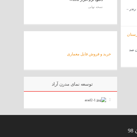
نسخه نهایی
اتوکد – رندر –
ن صد
خرید و فروش فایل معماری
توسعه نمای مدرن آراد
9