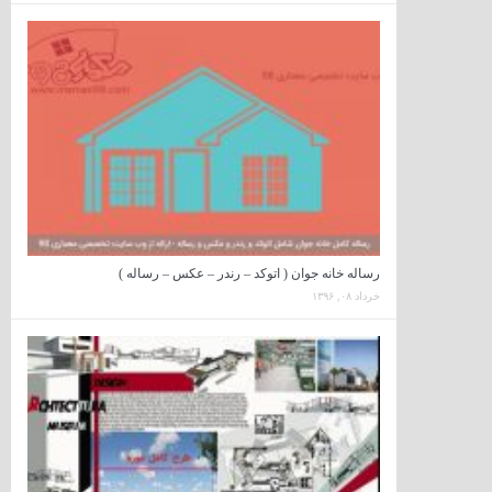
رساله خانه جوان ( اتوکد – رندر – عکس – رساله )
خرداد ۰۸, ۱۳۹۶