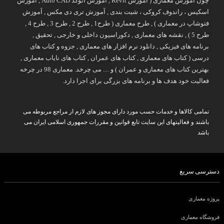
چون آموزش معماری ( آموزش Revit , آموزش اتوکد Auto CAD , آموزش
اسکیس ، راندوف کروکی ، شیت بندی , آموزش تری دی مکس , آموزش
فتوشاپ در معماری ) , طرح معماری ( طرح1 , طرح 2 , طرح 3 , طرح 4 ,
طرح 5 ) , نقشه های معماری , دکوراسیون داخلی و خارجی , تحقیق ,
برنامه های فیزیکی , دانلود نرم افزار های معماری , جزوه و کتاب های
درسی ( کتاب های معماری , کتاب های عمران , کتاب های نایاب معماری ,
بهترین کتاب های معماری و عمران ) و .... می چرخد. معماری 98 در چرخه
فعالیت خود هدف ها و برنامه های بزرگی برای اجرا دارد.
تمامی کالاها و خدمات حسب مورد دارای مجوز های لازم از مراجع مربوطه می
باشند و فعالیتهای این سایت تابع قوانین و مقررات جمهوری اسلامی ایران می
باشد
دسترسی سریع
پروژه معماری
فروشگاه معماری