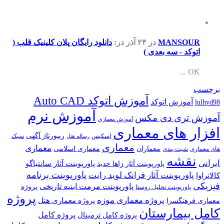
MANSOUR
در ۲۴ آذر
در:
دانلود رایگان پلان کلینیک قلب (
اتوکد - سه بعدی )
OK ...
برچسب
آموزش اتوکد Auto CAD
آموزش اتوکد
lulhvd98
آموزش نرم
آموزش تری دی مکس
آموزش معماری
افزار های معماری
ریپورتاژ آگهی
اسکیس
سبک
رساله هتل
معماری
معماری
معماران
معماری اسلامی
های معماری
شیت بندی
نقشه
ایرانی
پاورپوینت آثار سانتیاگو
پاورپوینت آثار زاها حدید
پاورپوینت برنامه
پاورپوینت آثار فرانک لوید رایت
کالاتراوا
فیزیکی
پاورپوینت مرمت ابنیه تاریخی
پروژه
پاورپوینت تحلیل روستا
پروژه
پروژه معماری موزه
پروژه معماری هتل
معماری فرهنگسرا
کامل بیمارستان
پروژه کامل
پروژه کامل ترمینال