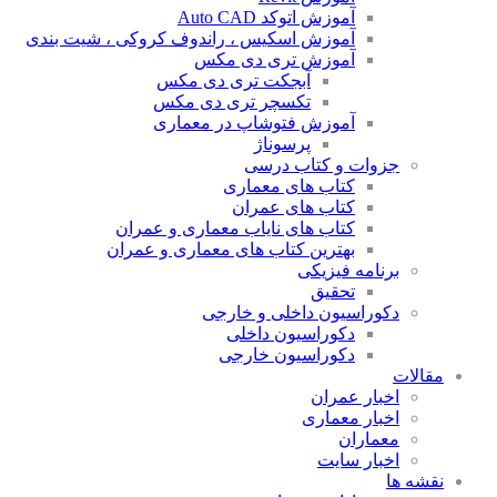
آموزش اتوکد Auto CAD
آموزش اسکیس ، راندوف کروکی ، شیت بندی
آموزش تری دی مکس
آبجکت تری دی مکس
تکسچر تری دی مکس
آموزش فتوشاپ در معماری
پرسوناژ
جزوات و کتاب درسی
کتاب های معماری
کتاب های عمران
کتاب های نایاب معماری و عمران
بهترین کتاب های معماری و عمران
برنامه فیزیکی
تحقیق
دکوراسیون داخلی و خارجی
دکوراسیون داخلی
دکوراسیون خارجی
مقالات
اخبار عمران
اخبار معماری
معماران
اخبار سایت
نقشه ها