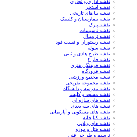
نقشه اداری و تجاری
نقشه استخر
نقشه بنا های تاریخی
نقشه بیمارستان و کلینیک
نقشه پارک
نقشه تاسیسات
نقشه ترمینال
نقشه رستوران و فست فود
نقشه سوله
نقشه طرح هادی و ثبتی
نقشه فاز ۲
نقشه فرهنگی هنری
نقشه فرودگاه
نقشه مجتمع ورزشی
نقشه مجموعه تفریحی
نقشه مدرسه و دانشگاه
نقشه مسجد و کلیسا
نقشه های سازه ای
نقشه های سه بعدی
نقشه های مسکونی و آپارتمانی
نقشه کتابخانه
نقشه های ویلایی
نقشه هتل و موزه
ترسیم و طراحی فنی