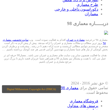
طرح معماری
دکوراسیون داخلی و خارجی
معماران
دربـــــاره معماری 98
معماری ۹۸ درعرصه
معماری و عمران
اقدام به فعالیت نموده است . وب
سایت تخصصی معماری
۹۸
بروز ترین مطالب و مقالات معماری و عمران را ارائه میدهد. پیش از پیش لازم به ذکر است
مفتخر و خرسندیم بتوانیم مطالبی ارزشمند و جدید ارائه دهیم تا در رشد , پیشرفت و برطرف کردن
بخش کوچکی از نیاز های شما معماران و مهندسین گرامی قدمی هر چند کوچک برداشته باشیم. ....
هدف ما فعالیت همچون سایر وب سایت های معماری و عمران نمی باشد , معمار98 حرفه ای تر
عمل می کند. با همت و پشتکار تیم معماری 98 و همراهی شما عزیزان قصد داریم تا بزرگ ترین
مرجع معماری و عمران باشیم.
ما را درشبکه های اجتماعی دنبال کنید
© حق نشر 2016 - 2024
تمامی حقوق برای
معماری 98
Digital Millennium Copyright Act (DMCA)
محفوظ است.
فروشگاه معماری
پرسش های متداول