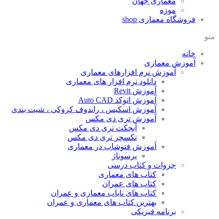
معماری جهان
موزه
فروشگاه معماری
shop
منو
خانه
آموزش معماری
آموزش نرم افزارهای معماری
دانلود نرم افزار های معماری
آموزش Revit
آموزش اتوکد Auto CAD
آموزش اسکیس ، راندوف کروکی ، شیت بندی
آموزش تری دی مکس
آبجکت تری دی مکس
تکسچر تری دی مکس
آموزش فتوشاپ در معماری
پرسوناژ
جزوات و کتاب درسی
کتاب های معماری
کتاب های عمران
کتاب های نایاب معماری و عمران
بهترین کتاب های معماری و عمران
برنامه فیزیکی