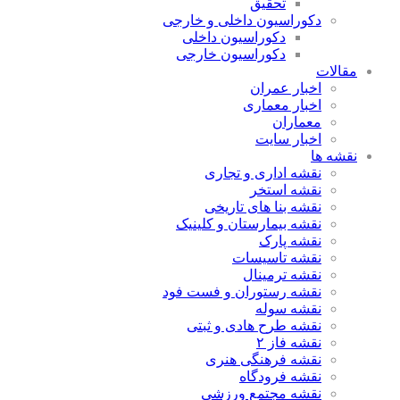
تحقیق
دکوراسیون داخلی و خارجی
دکوراسیون داخلی
دکوراسیون خارجی
مقالات
اخبار عمران
اخبار معماری
معماران
اخبار سایت
نقشه ها
نقشه اداری و تجاری
نقشه استخر
نقشه بنا های تاریخی
نقشه بیمارستان و کلینیک
نقشه پارک
نقشه تاسیسات
نقشه ترمینال
نقشه رستوران و فست فود
نقشه سوله
نقشه طرح هادی و ثبتی
نقشه فاز ۲
نقشه فرهنگی هنری
نقشه فرودگاه
نقشه مجتمع ورزشی