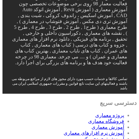
فعالیت معمار 98 روی برخی موضوعات تخصصی چون
آموزش معماری ( آموزش Revit , آموزش اتوکد Auto
CAD , آموزش اسکیس ، راندوف کروکی ، شیت بندی ,
آموزش تری دی مکس , آموزش فتوشاپ در معماری ) ,
طرح معماری ( طرح1 , طرح 2 , طرح 3 , طرح 4 , طرح 5
) , نقشه های معماری , دکوراسیون داخلی و خارجی ,
تحقیق , برنامه های فیزیکی , دانلود نرم افزار های معماری
, جزوه و کتاب های درسی ( کتاب های معماری , کتاب
های عمران , کتاب های نایاب معماری , بهترین کتاب های
معماری و عمران ) و .... می چرخد. معماری 98 در چرخه
فعالیت خود هدف ها و برنامه های بزرگی برای اجرا دارد.
تمامی کالاها و خدمات حسب مورد دارای مجوز های لازم از مراجع مربوطه می
باشند و فعالیتهای این سایت تابع قوانین و مقررات جمهوری اسلامی ایران می
باشد
دسترسی سریع
پروژه معماری
فروشگاه معماری
آموزش معماری
آموزش نرم افزارهای معماری
آموزش تری دی مکس