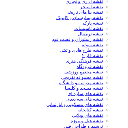
نقشه اداری و تجاری
نقشه استخر
نقشه بنا های تاریخی
نقشه بیمارستان و کلینیک
نقشه پارک
نقشه تاسیسات
نقشه ترمینال
نقشه رستوران و فست فود
نقشه سوله
نقشه طرح هادی و ثبتی
نقشه فاز ۲
نقشه فرهنگی هنری
نقشه فرودگاه
نقشه مجتمع ورزشی
نقشه مجموعه تفریحی
نقشه مدرسه و دانشگاه
نقشه مسجد و کلیسا
نقشه های سازه ای
نقشه های سه بعدی
نقشه های مسکونی و آپارتمانی
نقشه کتابخانه
نقشه های ویلایی
نقشه هتل و موزه
ترسیم و طراحی فنی