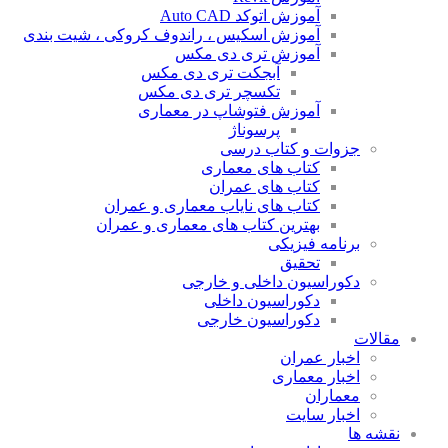
آموزش اتوکد Auto CAD
آموزش اسکیس ، راندوف کروکی ، شیت بندی
آموزش تری دی مکس
آبجکت تری دی مکس
تکسچر تری دی مکس
آموزش فتوشاپ در معماری
پرسوناژ
جزوات و کتاب درسی
کتاب های معماری
کتاب های عمران
کتاب های نایاب معماری و عمران
بهترین کتاب های معماری و عمران
برنامه فیزیکی
تحقیق
دکوراسیون داخلی و خارجی
دکوراسیون داخلی
دکوراسیون خارجی
مقالات
اخبار عمران
اخبار معماری
معماران
اخبار سایت
نقشه ها