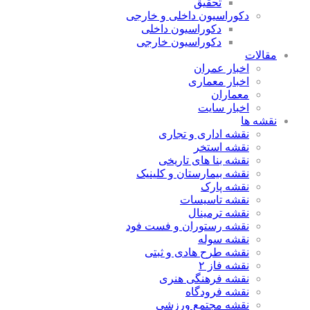
تحقیق
دکوراسیون داخلی و خارجی
دکوراسیون داخلی
دکوراسیون خارجی
مقالات
اخبار عمران
اخبار معماری
معماران
اخبار سایت
نقشه ها
نقشه اداری و تجاری
نقشه استخر
نقشه بنا های تاریخی
نقشه بیمارستان و کلینیک
نقشه پارک
نقشه تاسیسات
نقشه ترمینال
نقشه رستوران و فست فود
نقشه سوله
نقشه طرح هادی و ثبتی
نقشه فاز ۲
نقشه فرهنگی هنری
نقشه فرودگاه
نقشه مجتمع ورزشی