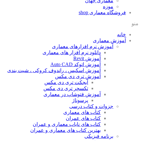
معماری جهان
موزه
فروشگاه معماری
shop
منو
خانه
آموزش معماری
آموزش نرم افزارهای معماری
دانلود نرم افزار های معماری
آموزش Revit
آموزش اتوکد Auto CAD
آموزش اسکیس ، راندوف کروکی ، شیت بندی
آموزش تری دی مکس
آبجکت تری دی مکس
تکسچر تری دی مکس
آموزش فتوشاپ در معماری
پرسوناژ
جزوات و کتاب درسی
کتاب های معماری
کتاب های عمران
کتاب های نایاب معماری و عمران
بهترین کتاب های معماری و عمران
برنامه فیزیکی