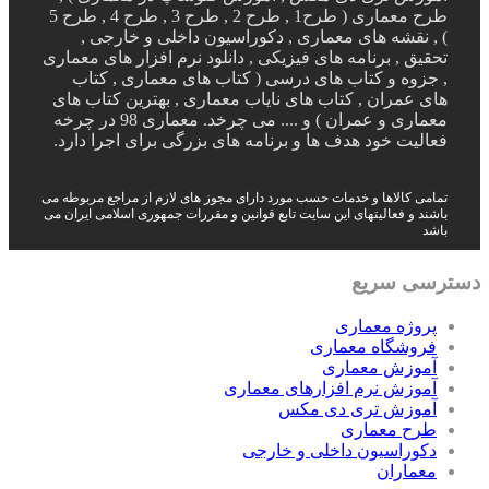
طرح معماری ( طرح1 , طرح 2 , طرح 3 , طرح 4 , طرح 5
) , نقشه های معماری , دکوراسیون داخلی و خارجی ,
تحقیق , برنامه های فیزیکی , دانلود نرم افزار های معماری
, جزوه و کتاب های درسی ( کتاب های معماری , کتاب
های عمران , کتاب های نایاب معماری , بهترین کتاب های
معماری و عمران ) و .... می چرخد. معماری 98 در چرخه
فعالیت خود هدف ها و برنامه های بزرگی برای اجرا دارد.
تمامی کالاها و خدمات حسب مورد دارای مجوز های لازم از مراجع مربوطه می
باشند و فعالیتهای این سایت تابع قوانین و مقررات جمهوری اسلامی ایران می
باشد
دسترسی سریع
پروژه معماری
فروشگاه معماری
آموزش معماری
آموزش نرم افزارهای معماری
آموزش تری دی مکس
طرح معماری
دکوراسیون داخلی و خارجی
معماران