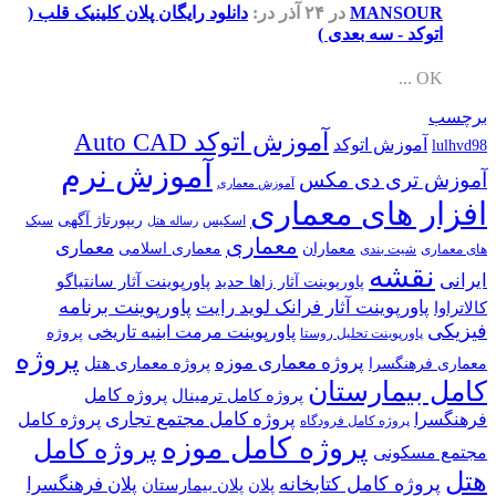
MANSOUR
در ۲۴ آذر
در:
دانلود رایگان پلان کلینیک قلب (
اتوکد - سه بعدی )
OK ...
برچسب
آموزش اتوکد Auto CAD
آموزش اتوکد
lulhvd98
آموزش نرم
آموزش تری دی مکس
آموزش معماری
افزار های معماری
ریپورتاژ آگهی
اسکیس
سبک
رساله هتل
معماری
معماری
معماران
معماری اسلامی
های معماری
شیت بندی
نقشه
ایرانی
پاورپوینت آثار سانتیاگو
پاورپوینت آثار زاها حدید
پاورپوینت برنامه
پاورپوینت آثار فرانک لوید رایت
کالاتراوا
فیزیکی
پاورپوینت مرمت ابنیه تاریخی
پروژه
پاورپوینت تحلیل روستا
پروژه
پروژه معماری موزه
پروژه معماری هتل
معماری فرهنگسرا
کامل بیمارستان
پروژه کامل
پروژه کامل ترمینال
پروژه کامل مجتمع تجاری
فرهنگسرا
پروژه کامل
پروژه کامل فرودگاه
پروژه کامل موزه
پروژه کامل
مجتمع مسکونی
هتل
پروژه کامل کتابخانه
پلان فرهنگسرا
پلان
پلان بیمارستان