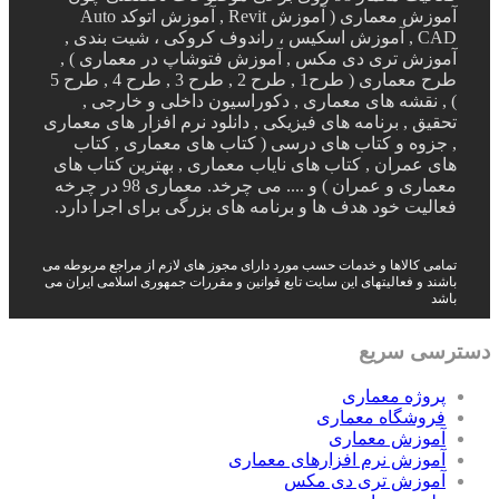
آموزش معماری ( آموزش Revit , آموزش اتوکد Auto
CAD , آموزش اسکیس ، راندوف کروکی ، شیت بندی ,
آموزش تری دی مکس , آموزش فتوشاپ در معماری ) ,
طرح معماری ( طرح1 , طرح 2 , طرح 3 , طرح 4 , طرح 5
) , نقشه های معماری , دکوراسیون داخلی و خارجی ,
تحقیق , برنامه های فیزیکی , دانلود نرم افزار های معماری
, جزوه و کتاب های درسی ( کتاب های معماری , کتاب
های عمران , کتاب های نایاب معماری , بهترین کتاب های
معماری و عمران ) و .... می چرخد. معماری 98 در چرخه
فعالیت خود هدف ها و برنامه های بزرگی برای اجرا دارد.
تمامی کالاها و خدمات حسب مورد دارای مجوز های لازم از مراجع مربوطه می
باشند و فعالیتهای این سایت تابع قوانین و مقررات جمهوری اسلامی ایران می
باشد
دسترسی سریع
پروژه معماری
فروشگاه معماری
آموزش معماری
آموزش نرم افزارهای معماری
آموزش تری دی مکس