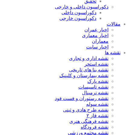
تحقیق
دکوراسیون داخلی و خارجی
دکوراسیون داخلی
دکوراسیون خارجی
مقالات
اخبار عمران
اخبار معماری
معماران
اخبار سایت
نقشه ها
نقشه اداری و تجاری
نقشه استخر
نقشه بنا های تاریخی
نقشه بیمارستان و کلینیک
نقشه پارک
نقشه تاسیسات
نقشه ترمینال
نقشه رستوران و فست فود
نقشه سوله
نقشه طرح هادی و ثبتی
نقشه فاز ۲
نقشه فرهنگی هنری
نقشه فرودگاه
نقشه مجتمع ورزشی