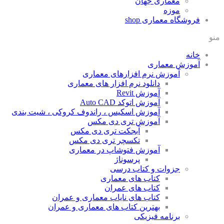
معماری جهان
موزه
فروشگاه معماری
shop
منو
خانه
آموزش معماری
آموزش نرم افزارهای معماری
دانلود نرم افزار های معماری
آموزش Revit
آموزش اتوکد Auto CAD
آموزش اسکیس ، راندوف کروکی ، شیت بندی
آموزش تری دی مکس
آبجکت تری دی مکس
تکسچر تری دی مکس
آموزش فتوشاپ در معماری
پرسوناژ
جزوات و کتاب درسی
کتاب های معماری
کتاب های عمران
کتاب های نایاب معماری و عمران
بهترین کتاب های معماری و عمران
برنامه فیزیکی