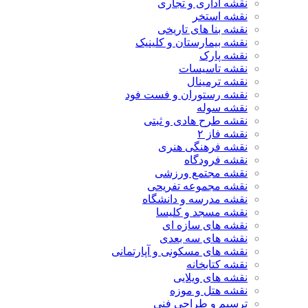
نقشه اداری و تجاری
نقشه استخر
نقشه بنا های تاریخی
نقشه بیمارستان و کلینیک
نقشه پارک
نقشه تاسیسات
نقشه ترمینال
نقشه رستوران و فست فود
نقشه سوله
نقشه طرح هادی و ثبتی
نقشه فاز ۲
نقشه فرهنگی هنری
نقشه فرودگاه
نقشه مجتمع ورزشی
نقشه مجموعه تفریحی
نقشه مدرسه و دانشگاه
نقشه مسجد و کلیسا
نقشه های سازه ای
نقشه های سه بعدی
نقشه های مسکونی و آپارتمانی
نقشه کتابخانه
نقشه های ویلایی
نقشه هتل و موزه
ترسیم و طراحی فنی