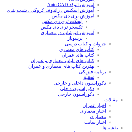
آموزش اتوکد Auto CAD
آموزش اسکیس ، راندوف کروکی ، شیت بندی
آموزش تری دی مکس
آبجکت تری دی مکس
تکسچر تری دی مکس
آموزش فتوشاپ در معماری
پرسوناژ
جزوات و کتاب درسی
کتاب های معماری
کتاب های عمران
کتاب های نایاب معماری و عمران
بهترین کتاب های معماری و عمران
برنامه فیزیکی
تحقیق
دکوراسیون داخلی و خارجی
دکوراسیون داخلی
دکوراسیون خارجی
مقالات
اخبار عمران
اخبار معماری
معماران
اخبار سایت
نقشه ها