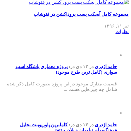
مجموعه کامل آبجکت پست پروداکشن در فتوشاپ
تیر ۱۱, ۱۳۹۶
نظرات
حامد اژدری
در ۱۳ دی
در:
پروژه معماری باشگاه اسب
سواری (کامل ترین طرح موجود)
قسمت مدارک موجود در این پروژه بصورت کامل ذکر شده
شامل چه چیز هایی هست ...
حامد اژدری
در ۱۳ دی
در:
کاملترین پاورپوینت تحلیل
فرهنگسرای نیاوران + پلان و pdf