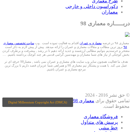
طرح معماری
دکوراسیون داخلی و خارجی
معماران
دربـــــاره معماری 98
معماری ۹۸ درعرصه
معماری و عمران
اقدام به فعالیت نموده است . وب
سایت تخصصی معماری
۹۸
بروز ترین مطالب و مقالات معماری و عمران را ارائه میدهد. پیش از پیش لازم به ذکر است
مفتخر و خرسندیم بتوانیم مطالبی ارزشمند و جدید ارائه دهیم تا در رشد , پیشرفت و برطرف کردن
بخش کوچکی از نیاز های شما معماران و مهندسین گرامی قدمی هر چند کوچک برداشته باشیم. ....
هدف ما فعالیت همچون سایر وب سایت های معماری و عمران نمی باشد , معمار98 حرفه ای تر
عمل می کند. با همت و پشتکار تیم معماری 98 و همراهی شما عزیزان قصد داریم تا بزرگ ترین
مرجع معماری و عمران باشیم.
ما را درشبکه های اجتماعی دنبال کنید
© حق نشر 2016 - 2024
تمامی حقوق برای
معماری 98
Digital Millennium Copyright Act (DMCA)
محفوظ است.
فروشگاه معماری
پرسش های متداول
خط مشی