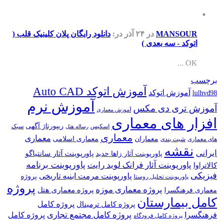
MANSOUR
در ۲۴ آذر
در:
دانلود رایگان پلان کلینیک قلب (
اتوکد - سه بعدی )
OK ...
برچسب
آموزش اتوکد Auto CAD
آموزش اتوکد
lulhvd98
آموزش نرم
آموزش تری دی مکس
آموزش معماری
افزار های معماری
ریپورتاژ آگهی
اسکیس
سبک
رساله هتل
معماری
معماری
معماران
معماری اسلامی
های معماری
شیت بندی
نقشه
ایرانی
پاورپوینت آثار سانتیاگو
پاورپوینت آثار زاها حدید
پاورپوینت برنامه
پاورپوینت آثار فرانک لوید رایت
کالاتراوا
فیزیکی
پاورپوینت مرمت ابنیه تاریخی
پروژه
پاورپوینت تحلیل روستا
پروژه
پروژه معماری موزه
پروژه معماری هتل
معماری فرهنگسرا
کامل بیمارستان
پروژه کامل
پروژه کامل ترمینال
پروژه کامل مجتمع تجاری
فرهنگسرا
پروژه کامل
پروژه کامل فرودگاه