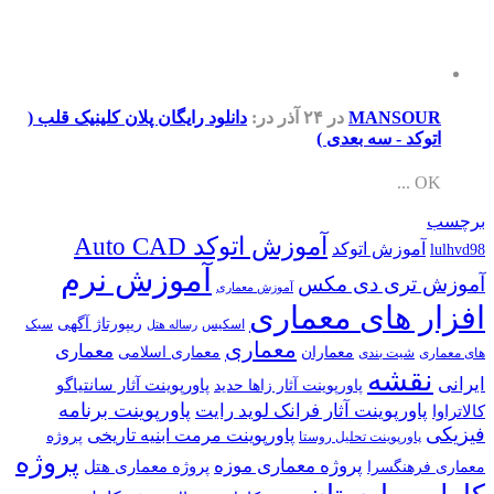
MANSOUR
در ۲۴ آذر
در:
دانلود رایگان پلان کلینیک قلب (
اتوکد - سه بعدی )
OK ...
برچسب
آموزش اتوکد Auto CAD
آموزش اتوکد
lulhvd98
آموزش نرم
آموزش تری دی مکس
آموزش معماری
افزار های معماری
ریپورتاژ آگهی
اسکیس
سبک
رساله هتل
معماری
معماری
معماران
معماری اسلامی
های معماری
شیت بندی
نقشه
ایرانی
پاورپوینت آثار سانتیاگو
پاورپوینت آثار زاها حدید
پاورپوینت برنامه
پاورپوینت آثار فرانک لوید رایت
کالاتراوا
فیزیکی
پاورپوینت مرمت ابنیه تاریخی
پروژه
پاورپوینت تحلیل روستا
پروژه
پروژه معماری موزه
پروژه معماری هتل
معماری فرهنگسرا