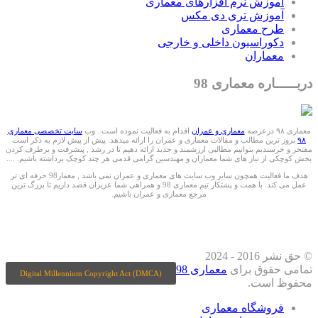
آموزش نرم افزارهای معماری
آموزش تری دی مکس
طرح معماری
دکوراسیون داخلی و خارجی
معماران
دربـــــاره معماری 98
معماری ۹۸ درعرصه
معماری و عمران
اقدام به فعالیت نموده است . وب
سایت تخصصی معماری
۹۸
بروز ترین مطالب و مقالات معماری و عمران را ارائه میدهد. پیش از پیش لازم به ذکر است
مفتخر و خرسندیم بتوانیم مطالبی ارزشمند و جدید ارائه دهیم تا در رشد , پیشرفت و برطرف کردن
بخش کوچکی از نیاز های شما معماران و مهندسین گرامی قدمی هر چند کوچک برداشته باشیم. ....
هدف ما فعالیت همچون سایر وب سایت های معماری و عمران نمی باشد , معمار98 حرفه ای تر
عمل می کند. با همت و پشتکار تیم معماری 98 و همراهی شما عزیزان قصد داریم تا بزرگ ترین
مرجع معماری و عمران باشیم.
ما را درشبکه های اجتماعی دنبال کنید
© حق نشر 2016 - 2024
تمامی حقوق برای
معماری 98
Digital Millennium Copyright Act (DMCA)
محفوظ است.
فروشگاه معماری