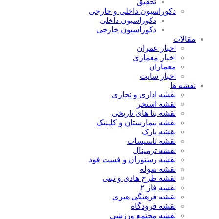
تحقیق
دکوراسیون داخلی و خارجی
دکوراسیون داخلی
دکوراسیون خارجی
مقالات
اخبار عمران
اخبار معماری
معماران
اخبار سایت
نقشه ها
نقشه اداری و تجاری
نقشه استخر
نقشه بنا های تاریخی
نقشه بیمارستان و کلینیک
نقشه پارک
نقشه تاسیسات
نقشه ترمینال
نقشه رستوران و فست فود
نقشه سوله
نقشه طرح هادی و ثبتی
نقشه فاز ۲
نقشه فرهنگی هنری
نقشه فرودگاه
نقشه مجتمع ورزشی