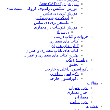
آموزش اتوکد Auto CAD
آموزش اسکیس ، راندوف کروکی ، شیت بندی
آموزش تری دی مکس
آبجکت تری دی مکس
تکسچر تری دی مکس
آموزش فتوشاپ در معماری
پرسوناژ
جزوات و کتاب درسی
کتاب های معماری
کتاب های عمران
کتاب های نایاب معماری و عمران
بهترین کتاب های معماری و عمران
برنامه فیزیکی
تحقیق
دکوراسیون داخلی و خارجی
دکوراسیون داخلی
دکوراسیون خارجی
مقالات
اخبار عمران
اخبار معماری
معماران
اخبار سایت
نقشه ها