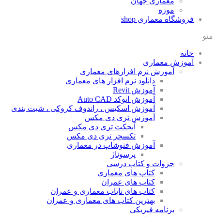
معماری جهان
موزه
فروشگاه معماری
shop
منو
خانه
آموزش معماری
آموزش نرم افزارهای معماری
دانلود نرم افزار های معماری
آموزش Revit
آموزش اتوکد Auto CAD
آموزش اسکیس ، راندوف کروکی ، شیت بندی
آموزش تری دی مکس
آبجکت تری دی مکس
تکسچر تری دی مکس
آموزش فتوشاپ در معماری
پرسوناژ
جزوات و کتاب درسی
کتاب های معماری
کتاب های عمران
کتاب های نایاب معماری و عمران
بهترین کتاب های معماری و عمران
برنامه فیزیکی