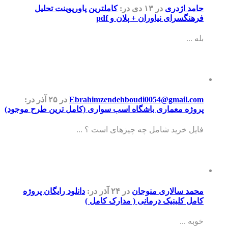
حامد اژدری
در ۱۳ دی
در:
کاملترین پاورپوینت تحلیل
فرهنگسرای نیاوران + پلان و pdf
بله ...
Ebrahimzendehboudi0054@gmail.com
در ۲۵ آذر
در:
پروژه معماری باشگاه اسب سواری (کامل ترین طرح موجود)
فایل خرید شامل چه چیزهای است ؟ ...
محمد سالاری منوجان
در ۲۴ آذر
در:
دانلود رایگان پروژه
کامل کلینیک درمانی ( مدارک کامل )
خوبه ...