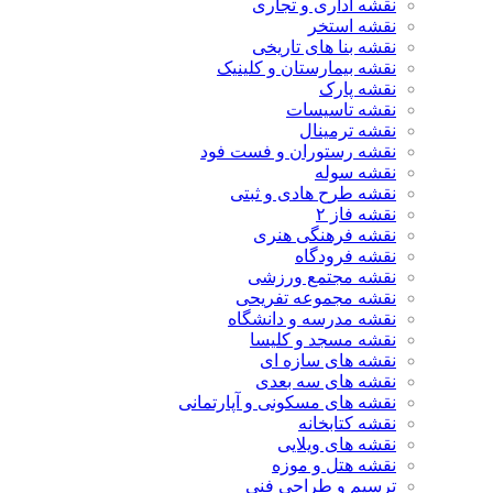
نقشه اداری و تجاری
نقشه استخر
نقشه بنا های تاریخی
نقشه بیمارستان و کلینیک
نقشه پارک
نقشه تاسیسات
نقشه ترمینال
نقشه رستوران و فست فود
نقشه سوله
نقشه طرح هادی و ثبتی
نقشه فاز ۲
نقشه فرهنگی هنری
نقشه فرودگاه
نقشه مجتمع ورزشی
نقشه مجموعه تفریحی
نقشه مدرسه و دانشگاه
نقشه مسجد و کلیسا
نقشه های سازه ای
نقشه های سه بعدی
نقشه های مسکونی و آپارتمانی
نقشه کتابخانه
نقشه های ویلایی
نقشه هتل و موزه
ترسیم و طراحی فنی