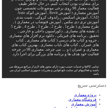
برای متفاوت بودن انتخاب کنیم. در حال حاظر طیف
فعالیت معمار 98 روی برخی موضوعات تخصصی چون
آموزش معماری ( آموزش Revit , آموزش اتوکد Auto
CAD , آموزش اسکیس ، راندوف کروکی ، شیت بندی ,
آموزش تری دی مکس , آموزش فتوشاپ در معماری ) ,
طرح معماری ( طرح1 , طرح 2 , طرح 3 , طرح 4 , طرح 5
) , نقشه های معماری , دکوراسیون داخلی و خارجی ,
تحقیق , برنامه های فیزیکی , دانلود نرم افزار های معماری
, جزوه و کتاب های درسی ( کتاب های معماری , کتاب
های عمران , کتاب های نایاب معماری , بهترین کتاب های
معماری و عمران ) و .... می چرخد. معماری 98 در چرخه
فعالیت خود هدف ها و برنامه های بزرگی برای اجرا دارد.
تمامی کالاها و خدمات حسب مورد دارای مجوز های لازم از مراجع مربوطه می
باشند و فعالیتهای این سایت تابع قوانین و مقررات جمهوری اسلامی ایران می
باشد
دسترسی سریع
پروژه معماری
فروشگاه معماری
آموزش معماری