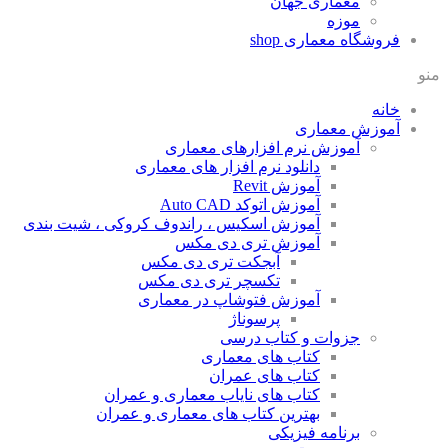
معماری جهان
موزه
فروشگاه معماری
shop
منو
خانه
آموزش معماری
آموزش نرم افزارهای معماری
دانلود نرم افزار های معماری
آموزش Revit
آموزش اتوکد Auto CAD
آموزش اسکیس ، راندوف کروکی ، شیت بندی
آموزش تری دی مکس
آبجکت تری دی مکس
تکسچر تری دی مکس
آموزش فتوشاپ در معماری
پرسوناژ
جزوات و کتاب درسی
کتاب های معماری
کتاب های عمران
کتاب های نایاب معماری و عمران
بهترین کتاب های معماری و عمران
برنامه فیزیکی