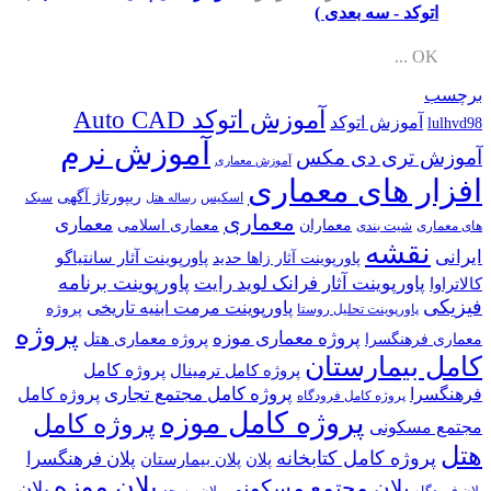
اتوکد - سه بعدی )
OK ...
برچسب
آموزش اتوکد Auto CAD
آموزش اتوکد
lulhvd98
آموزش نرم
آموزش تری دی مکس
آموزش معماری
افزار های معماری
ریپورتاژ آگهی
اسکیس
سبک
رساله هتل
معماری
معماری
معماران
معماری اسلامی
های معماری
شیت بندی
نقشه
ایرانی
پاورپوینت آثار سانتیاگو
پاورپوینت آثار زاها حدید
پاورپوینت برنامه
پاورپوینت آثار فرانک لوید رایت
کالاتراوا
فیزیکی
پاورپوینت مرمت ابنیه تاریخی
پروژه
پاورپوینت تحلیل روستا
پروژه
پروژه معماری موزه
پروژه معماری هتل
معماری فرهنگسرا
کامل بیمارستان
پروژه کامل
پروژه کامل ترمینال
پروژه کامل مجتمع تجاری
فرهنگسرا
پروژه کامل
پروژه کامل فرودگاه
پروژه کامل موزه
پروژه کامل
مجتمع مسکونی
هتل
پروژه کامل کتابخانه
پلان فرهنگسرا
پلان
پلان بیمارستان
پلان موزه
پلان مجتمع مسکونی
پلان
پلان فرودگاه
پلان مسجد