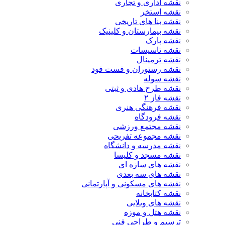
نقشه اداری و تجاری
نقشه استخر
نقشه بنا های تاریخی
نقشه بیمارستان و کلینیک
نقشه پارک
نقشه تاسیسات
نقشه ترمینال
نقشه رستوران و فست فود
نقشه سوله
نقشه طرح هادی و ثبتی
نقشه فاز ۲
نقشه فرهنگی هنری
نقشه فرودگاه
نقشه مجتمع ورزشی
نقشه مجموعه تفریحی
نقشه مدرسه و دانشگاه
نقشه مسجد و کلیسا
نقشه های سازه ای
نقشه های سه بعدی
نقشه های مسکونی و آپارتمانی
نقشه کتابخانه
نقشه های ویلایی
نقشه هتل و موزه
ترسیم و طراحی فنی