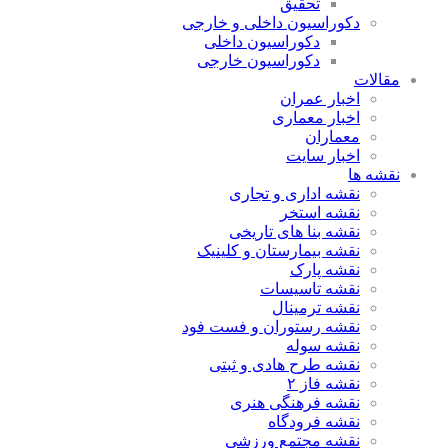
تحقیق
دکوراسیون داخلی و خارجی
دکوراسیون داخلی
دکوراسیون خارجی
مقالات
اخبار عمران
اخبار معماری
معماران
اخبار سایت
نقشه ها
نقشه اداری و تجاری
نقشه استخر
نقشه بنا های تاریخی
نقشه بیمارستان و کلینیک
نقشه پارک
نقشه تاسیسات
نقشه ترمینال
نقشه رستوران و فست فود
نقشه سوله
نقشه طرح هادی و ثبتی
نقشه فاز ۲
نقشه فرهنگی هنری
نقشه فرودگاه
نقشه مجتمع ورزشی