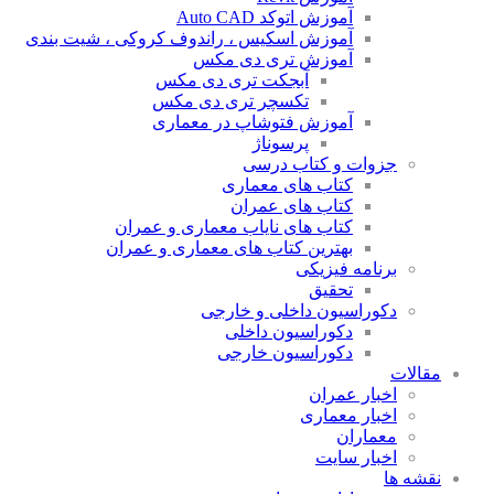
آموزش اتوکد Auto CAD
آموزش اسکیس ، راندوف کروکی ، شیت بندی
آموزش تری دی مکس
آبجکت تری دی مکس
تکسچر تری دی مکس
آموزش فتوشاپ در معماری
پرسوناژ
جزوات و کتاب درسی
کتاب های معماری
کتاب های عمران
کتاب های نایاب معماری و عمران
بهترین کتاب های معماری و عمران
برنامه فیزیکی
تحقیق
دکوراسیون داخلی و خارجی
دکوراسیون داخلی
دکوراسیون خارجی
مقالات
اخبار عمران
اخبار معماری
معماران
اخبار سایت
نقشه ها