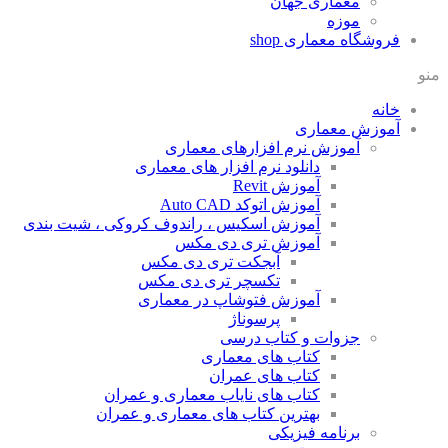
معماری جهان
موزه
فروشگاه معماری
shop
منو
خانه
آموزش معماری
آموزش نرم افزارهای معماری
دانلود نرم افزار های معماری
آموزش Revit
آموزش اتوکد Auto CAD
آموزش اسکیس ، راندوف کروکی ، شیت بندی
آموزش تری دی مکس
آبجکت تری دی مکس
تکسچر تری دی مکس
آموزش فتوشاپ در معماری
پرسوناژ
جزوات و کتاب درسی
کتاب های معماری
کتاب های عمران
کتاب های نایاب معماری و عمران
بهترین کتاب های معماری و عمران
برنامه فیزیکی