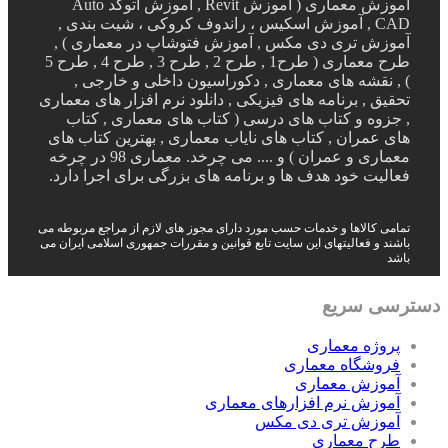
آموزش معماری ( آموزش Revit , آموزش اتوکد Auto
CAD , آموزش اسکیس ، راندوف کروکی ، شیت بندی ,
آموزش تری دی مکس , آموزش فتوشاپ در معماری ) ,
طرح معماری ( طرح1 , طرح 2 , طرح 3 , طرح 4 , طرح 5
) , نقشه های معماری , دکوراسیون داخلی و خارجی ,
تحقیق , برنامه های فیزیکی , دانلود نرم افزار های معماری
, جزوه و کتاب های درسی ( کتاب های معماری , کتاب
های عمران , کتاب های نایاب معماری , بهترین کتاب های
معماری و عمران ) و .... می چرخد. معماری 98 در چرخه
فعالیت خود هدف ها و برنامه های بزرگی برای اجرا دارد.
تمامی کالاها و خدمات حسب مورد دارای مجوز های لازم از مراجع مربوطه می
باشند و فعالیتهای این سایت تابع قوانین و مقررات جمهوری اسلامی ایران می
باشد
دسترسی سریع
پروژه معماری
فروشگاه معماری
آموزش معماری
آموزش نرم افزارهای معماری
آموزش تری دی مکس
طرح معماری