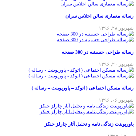
رساله معماری سالن اجلاس سران
شهریور ۲۸, ۱۳۹۶
رساله طراحی حسینیه در 300 صفحه
شهریور ۲۰, ۱۳۹۶
رساله مسکن اجتماعی ( اتوکد – پاورپوینت – رساله )
شهریور ۰۶, ۱۳۹۶
پاورپوینت زندگی نامه و تحلیل آثار چارلز جنکز