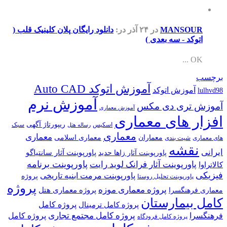
MANSOUR
در ۲۴ آذر
در:
دانلود رایگان پلان کلینیک قلب (
اتوکد - سه بعدی )
OK ...
برچسب
آموزش اتوکد Auto CAD
آموزش اتوکد
lulhvd98
آموزش نرم
آموزش تری دی مکس
آموزش معماری
افزار های معماری
ریپورتاژ آگهی
اسکیس
سبک
رساله هتل
معماری
معماری
معماران
معماری اسلامی
های معماری
شیت بندی
نقشه
ایرانی
پاورپوینت آثار سانتیاگو
پاورپوینت آثار زاها حدید
پاورپوینت برنامه
پاورپوینت آثار فرانک لوید رایت
کالاتراوا
فیزیکی
پاورپوینت مرمت ابنیه تاریخی
پروژه
پاورپوینت تحلیل روستا
پروژه
پروژه معماری موزه
پروژه معماری هتل
معماری فرهنگسرا
کامل بیمارستان
پروژه کامل
پروژه کامل ترمینال
پروژه کامل مجتمع تجاری
فرهنگسرا
پروژه کامل
پروژه کامل فرودگاه