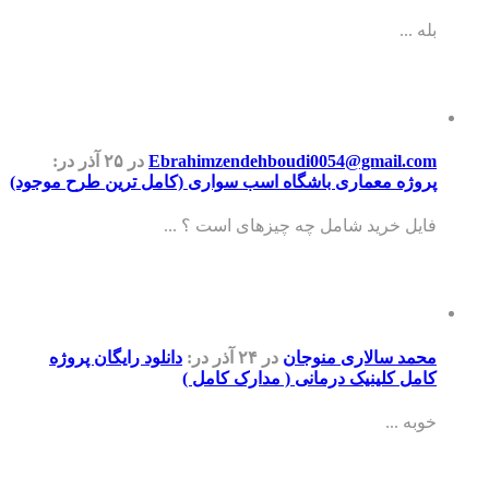
بله ...
Ebrahimzendehboudi0054@gmail.com
در ۲۵ آذر
در:
پروژه معماری باشگاه اسب سواری (کامل ترین طرح موجود)
فایل خرید شامل چه چیزهای است ؟ ...
محمد سالاری منوجان
در ۲۴ آذر
در:
دانلود رایگان پروژه
کامل کلینیک درمانی ( مدارک کامل )
خوبه ...