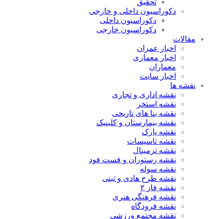
تحقیق
دکوراسیون داخلی و خارجی
دکوراسیون داخلی
دکوراسیون خارجی
مقالات
اخبار عمران
اخبار معماری
معماران
اخبار سایت
نقشه ها
نقشه اداری و تجاری
نقشه استخر
نقشه بنا های تاریخی
نقشه بیمارستان و کلینیک
نقشه پارک
نقشه تاسیسات
نقشه ترمینال
نقشه رستوران و فست فود
نقشه سوله
نقشه طرح هادی و ثبتی
نقشه فاز ۲
نقشه فرهنگی هنری
نقشه فرودگاه
نقشه مجتمع ورزشی