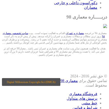
دکوراسیون داخلی و خارجی
معماران
دربـــــاره معماری 98
معماری ۹۸ درعرصه
معماری و عمران
اقدام به فعالیت نموده است . وب
سایت تخصصی معماری
۹۸
بروز ترین مطالب و مقالات معماری و عمران را ارائه میدهد. پیش از پیش لازم به ذکر است
مفتخر و خرسندیم بتوانیم مطالبی ارزشمند و جدید ارائه دهیم تا در رشد , پیشرفت و برطرف کردن
بخش کوچکی از نیاز های شما معماران و مهندسین گرامی قدمی هر چند کوچک برداشته باشیم. ....
هدف ما فعالیت همچون سایر وب سایت های معماری و عمران نمی باشد , معمار98 حرفه ای تر
عمل می کند. با همت و پشتکار تیم معماری 98 و همراهی شما عزیزان قصد داریم تا بزرگ ترین
مرجع معماری و عمران باشیم.
ما را درشبکه های اجتماعی دنبال کنید
© حق نشر 2016 - 2024
تمامی حقوق برای
معماری 98
Digital Millennium Copyright Act (DMCA)
محفوظ است.
فروشگاه معماری
پرسش های متداول
خط مشی
شرایط و قوانین