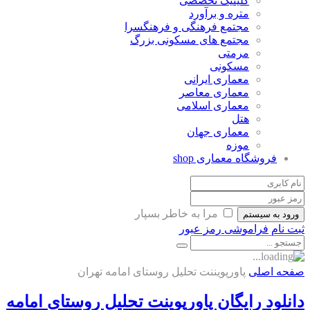
کلینیک تخصصی
متره و برآورد
مجتمع فرهنگی و فرهنگسرا
مجتمع های مسکونی بزرگ
مرمتی
مسکونی
معماری ایرانی
معماری معاصر
معماری اسلامی
هتل
معماری جهان
موزه
فروشگاه معماری
shop
مرا به خاطر بسپار
ورود به سیستم
ثبت نام
فراموشی رمز عبور
صفحه اصلی
پاورپویننت تحلیل روستای امامه تهران
دانلود رایگان پاورپوینت تحلیل روستای امامه