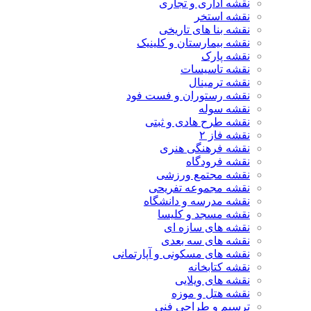
نقشه اداری و تجاری
نقشه استخر
نقشه بنا های تاریخی
نقشه بیمارستان و کلینیک
نقشه پارک
نقشه تاسیسات
نقشه ترمینال
نقشه رستوران و فست فود
نقشه سوله
نقشه طرح هادی و ثبتی
نقشه فاز ۲
نقشه فرهنگی هنری
نقشه فرودگاه
نقشه مجتمع ورزشی
نقشه مجموعه تفریحی
نقشه مدرسه و دانشگاه
نقشه مسجد و کلیسا
نقشه های سازه ای
نقشه های سه بعدی
نقشه های مسکونی و آپارتمانی
نقشه کتابخانه
نقشه های ویلایی
نقشه هتل و موزه
ترسیم و طراحی فنی