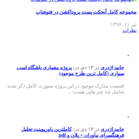
مجموعه کامل آبجکت پست پروداکشن در فتوشاپ
تیر ۱۱, ۱۳۹۶
نظرات
حامد اژدری
در ۱۳ دی
در:
پروژه معماری باشگاه اسب
سواری (کامل ترین طرح موجود)
قسمت مدارک موجود در این پروژه بصورت کامل ذکر شده
شامل چه چیز هایی هست ...
حامد اژدری
در ۱۳ دی
در:
کاملترین پاورپوینت تحلیل
فرهنگسرای نیاوران + پلان و pdf