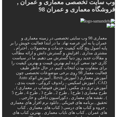
وب سایت تخصصی معماری و عمران ,
فروشگاه معماری و عمران 98
معماری 98 وب سایتی تخصصی در زمینه معماری و
عمران پا به این عرصه نهاد. ما در ابتدا فعالیت خویش را بر
پایه اصول پنج گانه کیفیت خدمات و محصولات , احترام ,
مشتری مداری , افزایش و گسترش دانش و ارائه مطالب
و مقالات جدید روز دنیا گسترش می دهیم. ما در سیاست
کاری خود سعی کرده ایم بهترین قیمت و بهترین کیفیت را
برای متفاوت بودن انتخاب کنیم. در حال حاظر طیف
فعالیت معمار 98 روی برخی موضوعات تخصصی چون
آموزش معماری ( آموزش Revit , آموزش اتوکد Auto
CAD , آموزش اسکیس ، راندوف کروکی ، شیت بندی ,
آموزش تری دی مکس , آموزش فتوشاپ در معماری ) ,
طرح معماری ( طرح1 , طرح 2 , طرح 3 , طرح 4 , طرح 5
) , نقشه های معماری , دکوراسیون داخلی و خارجی ,
تحقیق , برنامه های فیزیکی , دانلود نرم افزار های معماری
, جزوه و کتاب های درسی ( کتاب های معماری , کتاب
های عمران , کتاب های نایاب معماری , بهترین کتاب های