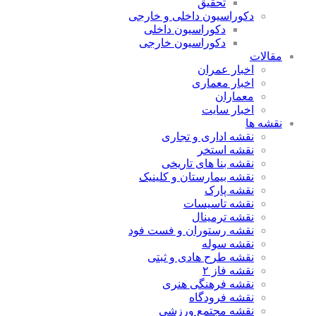
تحقیق
دکوراسیون داخلی و خارجی
دکوراسیون داخلی
دکوراسیون خارجی
مقالات
اخبار عمران
اخبار معماری
معماران
اخبار سایت
نقشه ها
نقشه اداری و تجاری
نقشه استخر
نقشه بنا های تاریخی
نقشه بیمارستان و کلینیک
نقشه پارک
نقشه تاسیسات
نقشه ترمینال
نقشه رستوران و فست فود
نقشه سوله
نقشه طرح هادی و ثبتی
نقشه فاز ۲
نقشه فرهنگی هنری
نقشه فرودگاه
نقشه مجتمع ورزشی