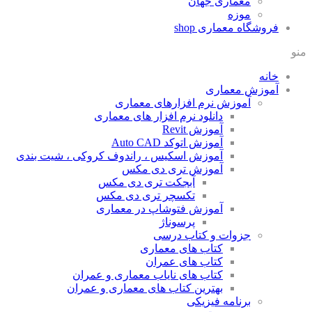
معماری جهان
موزه
فروشگاه معماری
shop
منو
خانه
آموزش معماری
آموزش نرم افزارهای معماری
دانلود نرم افزار های معماری
آموزش Revit
آموزش اتوکد Auto CAD
آموزش اسکیس ، راندوف کروکی ، شیت بندی
آموزش تری دی مکس
آبجکت تری دی مکس
تکسچر تری دی مکس
آموزش فتوشاپ در معماری
پرسوناژ
جزوات و کتاب درسی
کتاب های معماری
کتاب های عمران
کتاب های نایاب معماری و عمران
بهترین کتاب های معماری و عمران
برنامه فیزیکی