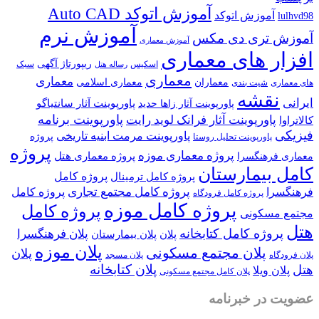
آموزش اتوکد Auto CAD
آموزش اتوکد
lulhvd98
آموزش نرم
آموزش تری دی مکس
آموزش معماری
افزار های معماری
ریپورتاژ آگهی
اسکیس
سبک
رساله هتل
معماری
معماری
معماران
معماری اسلامی
های معماری
شیت بندی
نقشه
ایرانی
پاورپوینت آثار سانتیاگو
پاورپوینت آثار زاها حدید
پاورپوینت برنامه
پاورپوینت آثار فرانک لوید رایت
کالاتراوا
فیزیکی
پاورپوینت مرمت ابنیه تاریخی
پروژه
پاورپوینت تحلیل روستا
پروژه
پروژه معماری موزه
پروژه معماری هتل
معماری فرهنگسرا
کامل بیمارستان
پروژه کامل
پروژه کامل ترمینال
پروژه کامل مجتمع تجاری
فرهنگسرا
پروژه کامل
پروژه کامل فرودگاه
پروژه کامل موزه
پروژه کامل
مجتمع مسکونی
هتل
پروژه کامل کتابخانه
پلان فرهنگسرا
پلان
پلان بیمارستان
پلان موزه
پلان مجتمع مسکونی
پلان
پلان فرودگاه
پلان مسجد
پلان کتابخانه
هتل
پلان ویلا
پلان کامل مجتمع مسکونی
عضویت در خبرنامه