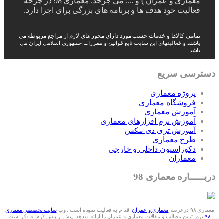
معماری و عمران ) و .... می چرخد. معماری 98 در چرخه
فعالیت خود هدف ها و برنامه های بزرگی برای اجرا دارد.
تمامی کالاها و خدمات حسب مورد دارای مجوز های لازم از مراجع مربوطه می
باشند و فعالیتهای این سایت تابع قوانین و مقررات جمهوری اسلامی ایران می
باشد
دسترسی سریع
پروژه معماری
فروشگاه معماری
آموزش معماری
آموزش نرم افزارهای معماری
آموزش تری دی مکس
طرح معماری
دکوراسیون داخلی و خارجی
معماران
دربـــــاره معماری 98
معماری ۹۸ درعرصه
معماری و عمران
اقدام به فعالیت نموده است . وب
سایت تخصصی معماری
۹۸
بروز ترین مطالب و مقالات معماری و عمران را ارائه میدهد. پیش از پیش لازم به ذکر است