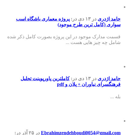
حامد اژدری
در ۱۳ دی
در:
پروژه معماری باشگاه اسب
سواری (کامل ترین طرح موجود)
قسمت مدارک موجود در این پروژه بصورت کامل ذکر شده
شامل چه چیز هایی هست ...
حامد اژدری
در ۱۳ دی
در:
کاملترین پاورپوینت تحلیل
فرهنگسرای نیاوران + پلان و pdf
بله ...
Ebrahimzendehboudi0054@gmail.com
در ۲۵ آذر
در: