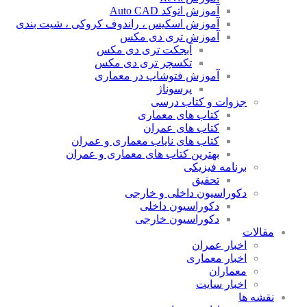
آموزش اتوکد Auto CAD
آموزش اسکیس ، راندوف کروکی ، شیت بندی
آموزش تری دی مکس
آبجکت تری دی مکس
تکسچر تری دی مکس
آموزش فتوشاپ در معماری
پرسوناژ
جزوات و کتاب درسی
کتاب های معماری
کتاب های عمران
کتاب های نایاب معماری و عمران
بهترین کتاب های معماری و عمران
برنامه فیزیکی
تحقیق
دکوراسیون داخلی و خارجی
دکوراسیون داخلی
دکوراسیون خارجی
مقالات
اخبار عمران
اخبار معماری
معماران
اخبار سایت
نقشه ها