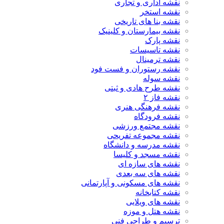
نقشه اداری و تجاری
نقشه استخر
نقشه بنا های تاریخی
نقشه بیمارستان و کلینیک
نقشه پارک
نقشه تاسیسات
نقشه ترمینال
نقشه رستوران و فست فود
نقشه سوله
نقشه طرح هادی و ثبتی
نقشه فاز ۲
نقشه فرهنگی هنری
نقشه فرودگاه
نقشه مجتمع ورزشی
نقشه مجموعه تفریحی
نقشه مدرسه و دانشگاه
نقشه مسجد و کلیسا
نقشه های سازه ای
نقشه های سه بعدی
نقشه های مسکونی و آپارتمانی
نقشه کتابخانه
نقشه های ویلایی
نقشه هتل و موزه
ترسیم و طراحی فنی