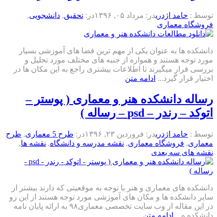
توسط :
حامد اژدری
در:
مرداد ۰۵, ۱۳۹۶
در:
تحقیق
,
دانشجویی
,
فروشگاه معماری
دانشکده ها به عنوان یکی از مهم ترین فضا های آموزشی بسیار
مورد توجه هستند و همواره از جنبه های مختلف مورد تحلیل و
بررسی قرار میگیرند تا اطلاعات بیشتری راجع به این مکان ها در
اختیار قرار گیرد...
ادامه متن
رساله دانشکده هنر و معماری ( پوستر –
اتوکد – رندر – psd – رساله )
توسط :
حامد اژدری
در:
فروردین ۲۳, ۱۳۹۶
در:
طرح 5 معماری
,
طرح
معماری
,
فروشگاه معماری
,
نقشه مدرسه و دانشگاه
,
نقشه ها
,
نقشه های سه بعدی
دانشکده های معماری و هنر با توجه به موقعیتی که دارند بیشتر از
سایر دانشکده ها و مکان های آموزشی مورد توجه هستند از این رو
در این مقاله از وب سایت تخصصی معماری۹۸ به ارائه پایان نامه
دانشکده ه...
ادامه متن