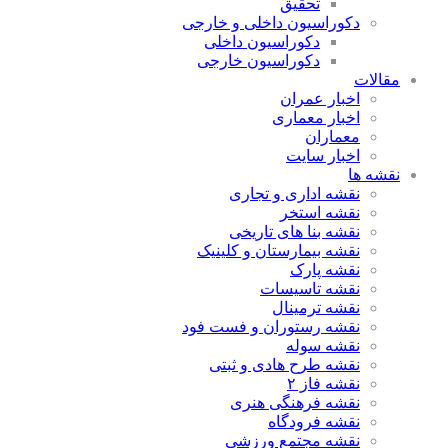
تحقیق
دکوراسیون داخلی و خارجی
دکوراسیون داخلی
دکوراسیون خارجی
مقالات
اخبار عمران
اخبار معماری
معماران
اخبار سایت
نقشه ها
نقشه اداری و تجاری
نقشه استخر
نقشه بنا های تاریخی
نقشه بیمارستان و کلینیک
نقشه پارک
نقشه تاسیسات
نقشه ترمینال
نقشه رستوران و فست فود
نقشه سوله
نقشه طرح هادی و ثبتی
نقشه فاز ۲
نقشه فرهنگی هنری
نقشه فرودگاه
نقشه مجتمع ورزشی