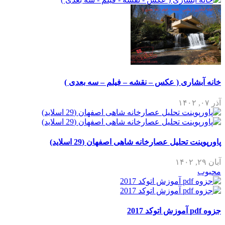
خانه آبشاری ( عکس – نقشه – فیلم – سه بعدی )
آذر ۰۷, ۱۴۰۲
پاورپوینت تحلیل عصارخانه شاهی اصفهان (29 اسلاید)
آبان ۲۹, ۱۴۰۲
محبوب
جزوه pdf آموزش اتوکد 2017