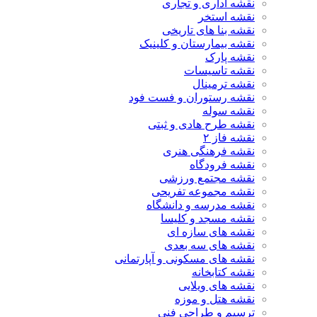
نقشه اداری و تجاری
نقشه استخر
نقشه بنا های تاریخی
نقشه بیمارستان و کلینیک
نقشه پارک
نقشه تاسیسات
نقشه ترمینال
نقشه رستوران و فست فود
نقشه سوله
نقشه طرح هادی و ثبتی
نقشه فاز ۲
نقشه فرهنگی هنری
نقشه فرودگاه
نقشه مجتمع ورزشی
نقشه مجموعه تفریحی
نقشه مدرسه و دانشگاه
نقشه مسجد و کلیسا
نقشه های سازه ای
نقشه های سه بعدی
نقشه های مسکونی و آپارتمانی
نقشه کتابخانه
نقشه های ویلایی
نقشه هتل و موزه
ترسیم و طراحی فنی