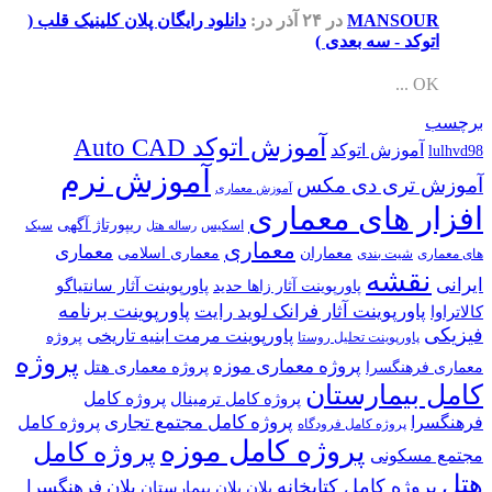
MANSOUR
در ۲۴ آذر
در:
دانلود رایگان پلان کلینیک قلب (
اتوکد - سه بعدی )
OK ...
برچسب
آموزش اتوکد Auto CAD
آموزش اتوکد
lulhvd98
آموزش نرم
آموزش تری دی مکس
آموزش معماری
افزار های معماری
ریپورتاژ آگهی
اسکیس
سبک
رساله هتل
معماری
معماری
معماران
معماری اسلامی
های معماری
شیت بندی
نقشه
ایرانی
پاورپوینت آثار سانتیاگو
پاورپوینت آثار زاها حدید
پاورپوینت برنامه
پاورپوینت آثار فرانک لوید رایت
کالاتراوا
فیزیکی
پاورپوینت مرمت ابنیه تاریخی
پروژه
پاورپوینت تحلیل روستا
پروژه
پروژه معماری موزه
پروژه معماری هتل
معماری فرهنگسرا
کامل بیمارستان
پروژه کامل
پروژه کامل ترمینال
پروژه کامل مجتمع تجاری
فرهنگسرا
پروژه کامل
پروژه کامل فرودگاه
پروژه کامل موزه
پروژه کامل
مجتمع مسکونی
هتل
پروژه کامل کتابخانه
پلان فرهنگسرا
پلان
پلان بیمارستان