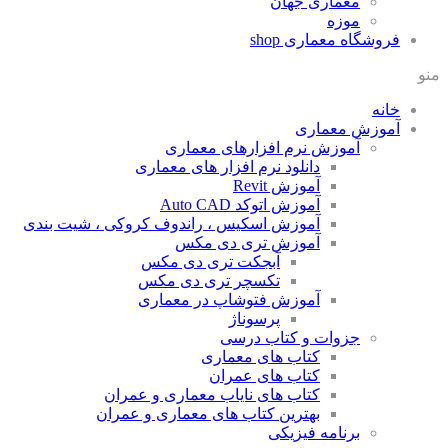
معماری جهان
موزه
فروشگاه معماری
shop
منو
خانه
آموزش معماری
آموزش نرم افزارهای معماری
دانلود نرم افزار های معماری
آموزش Revit
آموزش اتوکد Auto CAD
آموزش اسکیس ، راندوف کروکی ، شیت بندی
آموزش تری دی مکس
آبجکت تری دی مکس
تکسچر تری دی مکس
آموزش فتوشاپ در معماری
پرسوناژ
جزوات و کتاب درسی
کتاب های معماری
کتاب های عمران
کتاب های نایاب معماری و عمران
بهترین کتاب های معماری و عمران
برنامه فیزیکی