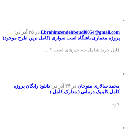
Ebrahimzendehboudi0054@gmail.com
در ۲۵ آذر
در:
پروژه معماری باشگاه اسب سواری (کامل ترین طرح موجود)
فایل خرید شامل چه چیزهای است ؟ ...
محمد سالاری منوجان
در ۲۴ آذر
در:
دانلود رایگان پروژه
کامل کلینیک درمانی ( مدارک کامل )
خوبه ...