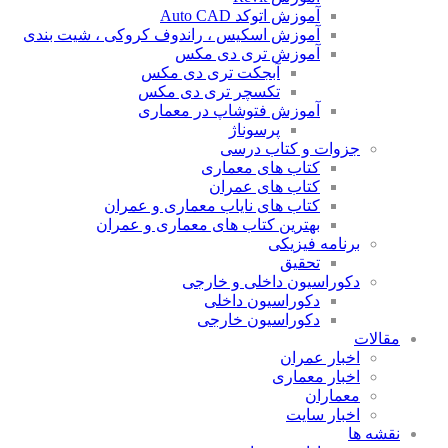
آموزش اتوکد Auto CAD
آموزش اسکیس ، راندوف کروکی ، شیت بندی
آموزش تری دی مکس
آبجکت تری دی مکس
تکسچر تری دی مکس
آموزش فتوشاپ در معماری
پرسوناژ
جزوات و کتاب درسی
کتاب های معماری
کتاب های عمران
کتاب های نایاب معماری و عمران
بهترین کتاب های معماری و عمران
برنامه فیزیکی
تحقیق
دکوراسیون داخلی و خارجی
دکوراسیون داخلی
دکوراسیون خارجی
مقالات
اخبار عمران
اخبار معماری
معماران
اخبار سایت
نقشه ها