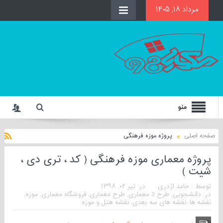
مرداد ۱۸, ۱۴۰۵
منو
صفحه اصلی
پروژه موزه فرهنگی
پروژه معماری موزه فرهنگی ( کد ، تری دی ،
شیت )
توسط :
حامد اژدری
در:
تیر ۰۲, ۱۳۹۸
در:
دانشجویی
,
طرح 3 معماری
,
طرح معماری
,
فروشگاه معماری
,
موزه
,
نقشه ها
,
نقشه های سه بعدی
,
نقشه هتل و موزه