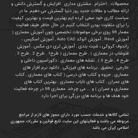
محصولات , احترام , مشتری مداری , افزایش و گسترش دانش و
ارائه مطالب و مقالات جدید روز دنیا گسترش می دهیم. ما در
سیاست کاری خود سعی کرده ایم بهترین قیمت و بهترین کیفیت
را برای متفاوت بودن انتخاب کنیم. در حال حاظر طیف فعالیت
معمار 98 روی برخی موضوعات تخصصی چون آموزش معماری (
آموزش Revit , آموزش اتوکد Auto CAD , آموزش اسکیس ،
راندوف کروکی ، شیت بندی , آموزش تری دی مکس , آموزش
فتوشاپ در معماری ) , طرح معماری ( طرح1 , طرح 2 , طرح 3 ,
طرح 4 , طرح 5 ) , نقشه های معماری , دکوراسیون داخلی و
خارجی , تحقیق , برنامه های فیزیکی , دانلود نرم افزار های
معماری , جزوه و کتاب های درسی ( کتاب های معماری , کتاب
های عمران , کتاب های نایاب معماری , بهترین کتاب های
معماری و عمران ) و .... می چرخد. معماری 98 در چرخه فعالیت
خود هدف ها و برنامه های بزرگی برای اجرا دارد.
تمامی کالاها و خدمات حسب مورد دارای مجوز های لازم از مراجع
مربوطه می باشند و فعالیتهای این سایت تابع قوانین و مقررات جمهوری
اسلامی ایران می باشد