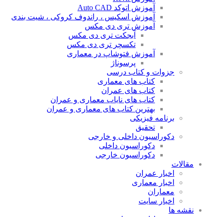
آموزش اتوکد Auto CAD
آموزش اسکیس ، راندوف کروکی ، شیت بندی
آموزش تری دی مکس
آبجکت تری دی مکس
تکسچر تری دی مکس
آموزش فتوشاپ در معماری
پرسوناژ
جزوات و کتاب درسی
کتاب های معماری
کتاب های عمران
کتاب های نایاب معماری و عمران
بهترین کتاب های معماری و عمران
برنامه فیزیکی
تحقیق
دکوراسیون داخلی و خارجی
دکوراسیون داخلی
دکوراسیون خارجی
مقالات
اخبار عمران
اخبار معماری
معماران
اخبار سایت
نقشه ها