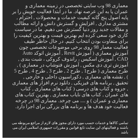
معماری 98 وب سایتی تخصصی در زمینه معماری و
عمران پا به این عرصه نهاد. ما در ابتدا فعالیت خویش را بر
پایه اصول پنج گانه کیفیت خدمات و محصولات , احترام ,
مشتری مداری , افزایش و گسترش دانش و ارائه مطالب
و مقالات جدید روز دنیا گسترش می دهیم. ما در سیاست
کاری خود سعی کرده ایم بهترین قیمت و بهترین کیفیت را
برای متفاوت بودن انتخاب کنیم. در حال حاظر طیف
فعالیت معمار 98 روی برخی موضوعات تخصصی چون
آموزش معماری ( آموزش Revit , آموزش اتوکد Auto
CAD , آموزش اسکیس ، راندوف کروکی ، شیت بندی ,
آموزش تری دی مکس , آموزش فتوشاپ در معماری ) ,
طرح معماری ( طرح1 , طرح 2 , طرح 3 , طرح 4 , طرح 5
) , نقشه های معماری , دکوراسیون داخلی و خارجی ,
تحقیق , برنامه های فیزیکی , دانلود نرم افزار های معماری
, جزوه و کتاب های درسی ( کتاب های معماری , کتاب
های عمران , کتاب های نایاب معماری , بهترین کتاب های
معماری و عمران ) و .... می چرخد. معماری 98 در چرخه
فعالیت خود هدف ها و برنامه های بزرگی برای اجرا دارد.
تمامی کالاها و خدمات حسب مورد دارای مجوز های لازم از مراجع مربوطه می
باشند و فعالیتهای این سایت تابع قوانین و مقررات جمهوری اسلامی ایران می
باشد