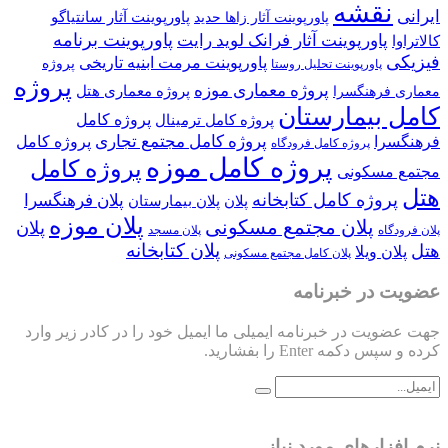
نقشه
ایرانی
پاورپوینت آثار سانتیاگو
پاورپوینت آثار زاها حدید
پاورپوینت برنامه
پاورپوینت آثار فرانک لوید رایت
کالاتراوا
فیزیکی
پاورپوینت مرمت ابنیه تاریخی
پروژه
پاورپوینت تحلیل روستا
پروژه
پروژه معماری موزه
پروژه معماری هتل
معماری فرهنگسرا
کامل بیمارستان
پروژه کامل
پروژه کامل ترمینال
پروژه کامل مجتمع تجاری
فرهنگسرا
پروژه کامل
پروژه کامل فرودگاه
پروژه کامل موزه
پروژه کامل
مجتمع مسکونی
هتل
پروژه کامل کتابخانه
پلان فرهنگسرا
پلان
پلان بیمارستان
پلان موزه
پلان مجتمع مسکونی
پلان
پلان فرودگاه
پلان مسجد
پلان کتابخانه
هتل
پلان ویلا
پلان کامل مجتمع مسکونی
عضویت در خبرنامه
جهت عضویت در خبرنامه ایمیلی ما ایمیل خود را در کادر زیر وارد
کرده و سپس دکمه Enter را بفشارید.
نرم افزارهای مورد نیاز