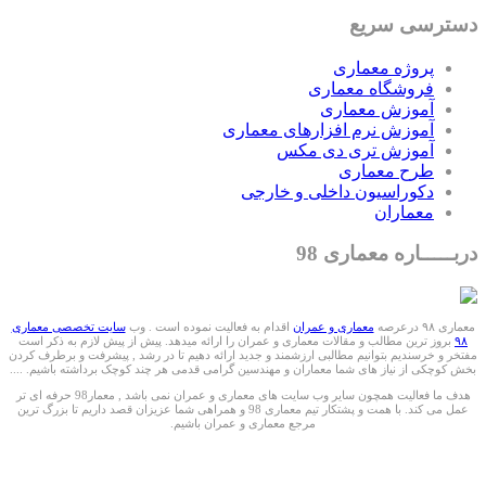
دسترسی سریع
پروژه معماری
فروشگاه معماری
آموزش معماری
آموزش نرم افزارهای معماری
آموزش تری دی مکس
طرح معماری
دکوراسیون داخلی و خارجی
معماران
دربـــــاره معماری 98
معماری ۹۸ درعرصه
معماری و عمران
اقدام به فعالیت نموده است . وب
سایت تخصصی معماری
۹۸
بروز ترین مطالب و مقالات معماری و عمران را ارائه میدهد. پیش از پیش لازم به ذکر است
مفتخر و خرسندیم بتوانیم مطالبی ارزشمند و جدید ارائه دهیم تا در رشد , پیشرفت و برطرف کردن
بخش کوچکی از نیاز های شما معماران و مهندسین گرامی قدمی هر چند کوچک برداشته باشیم. ....
هدف ما فعالیت همچون سایر وب سایت های معماری و عمران نمی باشد , معمار98 حرفه ای تر
عمل می کند. با همت و پشتکار تیم معماری 98 و همراهی شما عزیزان قصد داریم تا بزرگ ترین
مرجع معماری و عمران باشیم.
ما را درشبکه های اجتماعی دنبال کنید