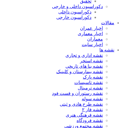
تحقیق
دکوراسیون داخلی و خارجی
دکوراسیون داخلی
دکوراسیون خارجی
مقالات
اخبار عمران
اخبار معماری
معماران
اخبار سایت
نقشه ها
نقشه اداری و تجاری
نقشه استخر
نقشه بنا های تاریخی
نقشه بیمارستان و کلینیک
نقشه پارک
نقشه تاسیسات
نقشه ترمینال
نقشه رستوران و فست فود
نقشه سوله
نقشه طرح هادی و ثبتی
نقشه فاز ۲
نقشه فرهنگی هنری
نقشه فرودگاه
نقشه مجتمع ورزشی