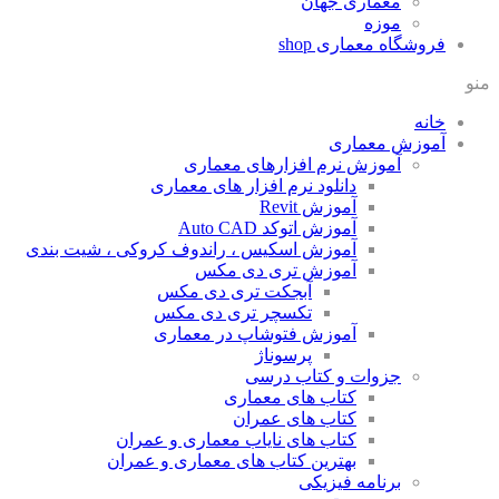
معماری جهان
موزه
فروشگاه معماری
shop
منو
خانه
آموزش معماری
آموزش نرم افزارهای معماری
دانلود نرم افزار های معماری
آموزش Revit
آموزش اتوکد Auto CAD
آموزش اسکیس ، راندوف کروکی ، شیت بندی
آموزش تری دی مکس
آبجکت تری دی مکس
تکسچر تری دی مکس
آموزش فتوشاپ در معماری
پرسوناژ
جزوات و کتاب درسی
کتاب های معماری
کتاب های عمران
کتاب های نایاب معماری و عمران
بهترین کتاب های معماری و عمران
برنامه فیزیکی