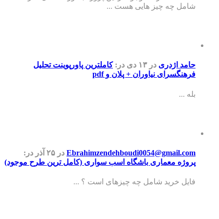
شامل چه چیز هایی هست ...
حامد اژدری
در ۱۳ دی
در:
کاملترین پاورپوینت تحلیل
فرهنگسرای نیاوران + پلان و pdf
بله ...
Ebrahimzendehboudi0054@gmail.com
در ۲۵ آذر
در:
پروژه معماری باشگاه اسب سواری (کامل ترین طرح موجود)
فایل خرید شامل چه چیزهای است ؟ ...