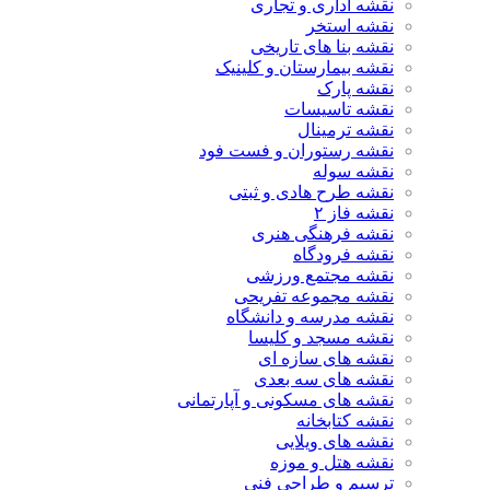
نقشه اداری و تجاری
نقشه استخر
نقشه بنا های تاریخی
نقشه بیمارستان و کلینیک
نقشه پارک
نقشه تاسیسات
نقشه ترمینال
نقشه رستوران و فست فود
نقشه سوله
نقشه طرح هادی و ثبتی
نقشه فاز ۲
نقشه فرهنگی هنری
نقشه فرودگاه
نقشه مجتمع ورزشی
نقشه مجموعه تفریحی
نقشه مدرسه و دانشگاه
نقشه مسجد و کلیسا
نقشه های سازه ای
نقشه های سه بعدی
نقشه های مسکونی و آپارتمانی
نقشه کتابخانه
نقشه های ویلایی
نقشه هتل و موزه
ترسیم و طراحی فنی