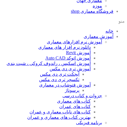
معماری جهان
موزه
فروشگاه معماری
shop
منو
خانه
آموزش معماری
آموزش نرم افزارهای معماری
دانلود نرم افزار های معماری
آموزش Revit
آموزش اتوکد Auto CAD
آموزش اسکیس ، راندوف کروکی ، شیت بندی
آموزش تری دی مکس
آبجکت تری دی مکس
تکسچر تری دی مکس
آموزش فتوشاپ در معماری
پرسوناژ
جزوات و کتاب درسی
کتاب های معماری
کتاب های عمران
کتاب های نایاب معماری و عمران
بهترین کتاب های معماری و عمران
برنامه فیزیکی