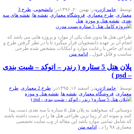
توسط :
حامد اژدری
در:
بهمن ۲۰, ۱۳۹۶
در:
دانشجویی
,
طرح 3
معماری
,
طرح معماری
,
فروشگاه معماری
,
نقشه ها
,
نقشه های سه
بعدی
,
نقشه هتل و موزه
,
هتل
طراحی هتل ها بدون شک یکی از موارد و پروژه هایی می باشد که
انجام آن بر عهده دانشجویان قرار میگیرد تا با در نظر گرفتن طرح و
ایده ای خاص با رعایت موارد و امکانات مشخص شده طرحی
مناسب و قابل قبول...
ادامه متن
پلان هتل 5 ستاره ( رندر – اتوکد – شیت بندی
– psd )
توسط :
حامد اژدری
در:
اسفند ۱۶, ۱۳۹۵
در:
طرح 2 معماری
,
طرح
معماری
,
فروشگاه معماری
,
نقشه ها
,
نقشه هتل و موزه
دوستانی که میخواهند به پلان هتل ۵ ستاره با سه بعدی دست پیدا
کنند و نمونه ای از زیبا ترین طراحی هتل ها را در دست داشته باشند
که شامل تمامی موارد باشد این مقاله از وب سایت تخصصی
معماری ۹۸ را د...
ادامه متن