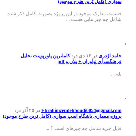
سواری (کامل ترین طرح موجود)
قسمت مدارک موجود در این پروژه بصورت کامل ذکر شده
شامل چه چیز هایی هست ...
حامد اژدری
در ۱۳ دی
در:
کاملترین پاورپوینت تحلیل
فرهنگسرای نیاوران + پلان و pdf
بله ...
Ebrahimzendehboudi0054@gmail.com
در ۲۵ آذر
در:
پروژه معماری باشگاه اسب سواری (کامل ترین طرح موجود)
فایل خرید شامل چه چیزهای است ؟ ...