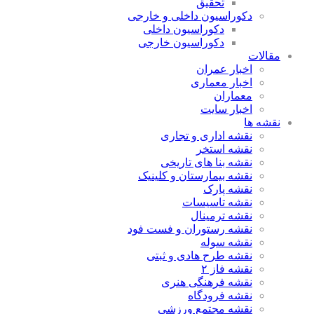
تحقیق
دکوراسیون داخلی و خارجی
دکوراسیون داخلی
دکوراسیون خارجی
مقالات
اخبار عمران
اخبار معماری
معماران
اخبار سایت
نقشه ها
نقشه اداری و تجاری
نقشه استخر
نقشه بنا های تاریخی
نقشه بیمارستان و کلینیک
نقشه پارک
نقشه تاسیسات
نقشه ترمینال
نقشه رستوران و فست فود
نقشه سوله
نقشه طرح هادی و ثبتی
نقشه فاز ۲
نقشه فرهنگی هنری
نقشه فرودگاه
نقشه مجتمع ورزشی