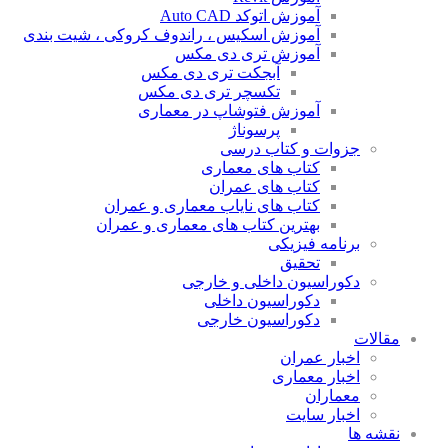
آموزش اتوکد Auto CAD
آموزش اسکیس ، راندوف کروکی ، شیت بندی
آموزش تری دی مکس
آبجکت تری دی مکس
تکسچر تری دی مکس
آموزش فتوشاپ در معماری
پرسوناژ
جزوات و کتاب درسی
کتاب های معماری
کتاب های عمران
کتاب های نایاب معماری و عمران
بهترین کتاب های معماری و عمران
برنامه فیزیکی
تحقیق
دکوراسیون داخلی و خارجی
دکوراسیون داخلی
دکوراسیون خارجی
مقالات
اخبار عمران
اخبار معماری
معماران
اخبار سایت
نقشه ها