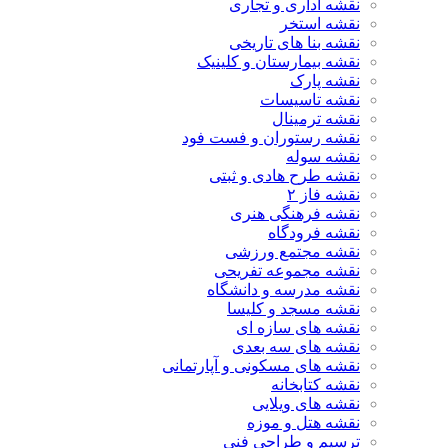
نقشه اداری و تجاری
نقشه استخر
نقشه بنا های تاریخی
نقشه بیمارستان و کلینیک
نقشه پارک
نقشه تاسیسات
نقشه ترمینال
نقشه رستوران و فست فود
نقشه سوله
نقشه طرح هادی و ثبتی
نقشه فاز ۲
نقشه فرهنگی هنری
نقشه فرودگاه
نقشه مجتمع ورزشی
نقشه مجموعه تفریحی
نقشه مدرسه و دانشگاه
نقشه مسجد و کلیسا
نقشه های سازه ای
نقشه های سه بعدی
نقشه های مسکونی و آپارتمانی
نقشه کتابخانه
نقشه های ویلایی
نقشه هتل و موزه
ترسیم و طراحی فنی