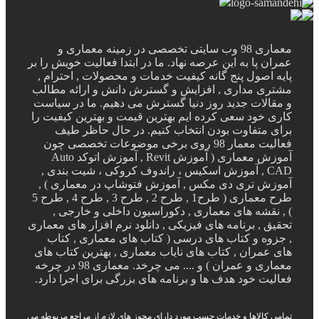
معماری 98 وب سایتی تخصصی در زمینه معماری و
عمران پا به این عرصه نهاد. ما در ابتدا فعالیت خویش را بر
پایه اصول پنج گانه کیفیت خدمات و محصولات , احترام ,
مشتری مداری , افزایش و گسترش دانش و ارائه مطالب
و مقالات جدید روز دنیا گسترش می دهیم. ما در سیاست
کاری خود سعی کرده ایم بهترین قیمت و بهترین کیفیت را
برای متفاوت بودن انتخاب کنیم. در حال حاظر طیف
فعالیت معمار 98 روی برخی موضوعات تخصصی چون
آموزش معماری ( آموزش Revit , آموزش اتوکد Auto
CAD , آموزش اسکیس ، راندوف کروکی ، شیت بندی ,
آموزش تری دی مکس , آموزش فتوشاپ در معماری ) ,
طرح معماری ( طرح1 , طرح 2 , طرح 3 , طرح 4 , طرح 5
) , نقشه های معماری , دکوراسیون داخلی و خارجی ,
تحقیق , برنامه های فیزیکی , دانلود نرم افزار های معماری
, جزوه و کتاب های درسی ( کتاب های معماری , کتاب
های عمران , کتاب های نایاب معماری , بهترین کتاب های
معماری و عمران ) و .... می چرخد. معماری 98 در چرخه
فعالیت خود هدف ها و برنامه های بزرگی برای اجرا دارد.
تمامی کالاها و خدمات حسب مورد دارای مجوز های لازم از مراجع مربوطه می