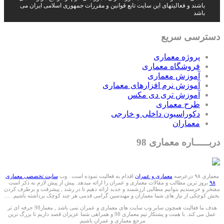
باشند و فعالیتهای این سایت تابع قوانین و مقررات جمهوری اسلامی ایران می
باشد
دسترسی سریع
پروژه معماری
فروشگاه معماری
آموزش معماری
آموزش نرم افزارهای معماری
آموزش تری دی مکس
طرح معماری
دکوراسیون داخلی و خارجی
معماران
دربـــــاره معماری 98
معماری ۹۸ درعرصه
معماری و عمران
اقدام به فعالیت نموده است . وب
سایت تخصصی معماری
۹۸
بروز ترین مطالب و مقالات معماری و عمران را ارائه میدهد. پیش از پیش لازم به ذکر است
مفتخر و خرسندیم بتوانیم مطالبی ارزشمند و جدید ارائه دهیم تا در رشد , پیشرفت و برطرف کردن
بخش کوچکی از نیاز های شما معماران و مهندسین گرامی قدمی هر چند کوچک برداشته باشیم. ....
هدف ما فعالیت همچون سایر وب سایت های معماری و عمران نمی باشد , معمار98 حرفه ای تر
عمل می کند. با همت و پشتکار تیم معماری 98 و همراهی شما عزیزان قصد داریم تا بزرگ ترین
مرجع معماری و عمران باشیم.