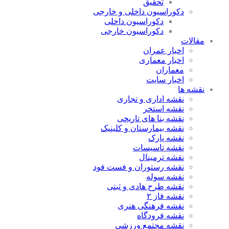
تحقیق
دکوراسیون داخلی و خارجی
دکوراسیون داخلی
دکوراسیون خارجی
مقالات
اخبار عمران
اخبار معماری
معماران
اخبار سایت
نقشه ها
نقشه اداری و تجاری
نقشه استخر
نقشه بنا های تاریخی
نقشه بیمارستان و کلینیک
نقشه پارک
نقشه تاسیسات
نقشه ترمینال
نقشه رستوران و فست فود
نقشه سوله
نقشه طرح هادی و ثبتی
نقشه فاز ۲
نقشه فرهنگی هنری
نقشه فرودگاه
نقشه مجتمع ورزشی