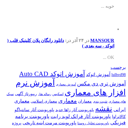
خوبه ...
MANSOUR
در ۲۴ آذر
در:
دانلود رایگان پلان کلینیک قلب (
اتوکد - سه بعدی )
OK ...
برچسب
آموزش اتوکد Auto CAD
آموزش اتوکد
lulhvd98
آموزش نرم
آموزش تری دی مکس
آموزش معماری
افزار های معماری
ریپورتاژ آگهی
اسکیس
سبک
رساله هتل
معماری
معماری
معماران
معماری اسلامی
های معماری
شیت بندی
نقشه
ایرانی
پاورپوینت آثار سانتیاگو
پاورپوینت آثار زاها حدید
پاورپوینت برنامه
پاورپوینت آثار فرانک لوید رایت
کالاتراوا
فیزیکی
پاورپوینت مرمت ابنیه تاریخی
پروژه
پاورپوینت تحلیل روستا