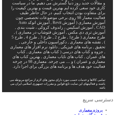
و مقالات جدید روز دنیا گسترش می دهیم. ما در سیاست
کاری خود سعی کرده ایم بهترین قیمت و بهترین کیفیت را
برای متفاوت بودن انتخاب کنیم. در حال حاظر طیف
فعالیت معمار 98 روی برخی موضوعات تخصصی چون
آموزش معماری ( آموزش Revit , آموزش اتوکد Auto
CAD , آموزش اسکیس ، راندوف کروکی ، شیت بندی ,
آموزش تری دی مکس , آموزش فتوشاپ در معماری ) ,
طرح معماری ( طرح1 , طرح 2 , طرح 3 , طرح 4 , طرح 5
) , نقشه های معماری , دکوراسیون داخلی و خارجی ,
تحقیق , برنامه های فیزیکی , دانلود نرم افزار های معماری
, جزوه و کتاب های درسی ( کتاب های معماری , کتاب
های عمران , کتاب های نایاب معماری , بهترین کتاب های
معماری و عمران ) و .... می چرخد. معماری 98 در چرخه
فعالیت خود هدف ها و برنامه های بزرگی برای اجرا دارد.
تمامی کالاها و خدمات حسب مورد دارای مجوز های لازم از مراجع مربوطه می
باشند و فعالیتهای این سایت تابع قوانین و مقررات جمهوری اسلامی ایران می
باشد
دسترسی سریع
پروژه معماری
فروشگاه معماری