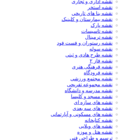
نقشه اداری و تجاری
نقشه استخر
نقشه بنا های تاریخی
نقشه بیمارستان و کلینیک
نقشه پارک
نقشه تاسیسات
نقشه ترمینال
نقشه رستوران و فست فود
نقشه سوله
نقشه طرح هادی و ثبتی
نقشه فاز ۲
نقشه فرهنگی هنری
نقشه فرودگاه
نقشه مجتمع ورزشی
نقشه مجموعه تفریحی
نقشه مدرسه و دانشگاه
نقشه مسجد و کلیسا
نقشه های سازه ای
نقشه های سه بعدی
نقشه های مسکونی و آپارتمانی
نقشه کتابخانه
نقشه های ویلایی
نقشه هتل و موزه
ترسیم و طراحی فنی