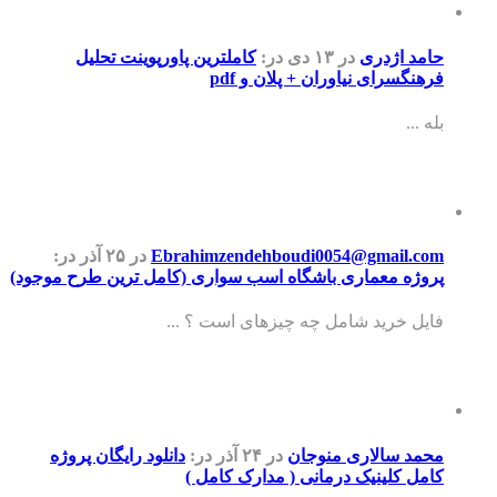
حامد اژدری
در ۱۳ دی
در:
کاملترین پاورپوینت تحلیل
فرهنگسرای نیاوران + پلان و pdf
بله ...
Ebrahimzendehboudi0054@gmail.com
در ۲۵ آذر
در:
پروژه معماری باشگاه اسب سواری (کامل ترین طرح موجود)
فایل خرید شامل چه چیزهای است ؟ ...
محمد سالاری منوجان
در ۲۴ آذر
در:
دانلود رایگان پروژه
کامل کلینیک درمانی ( مدارک کامل )