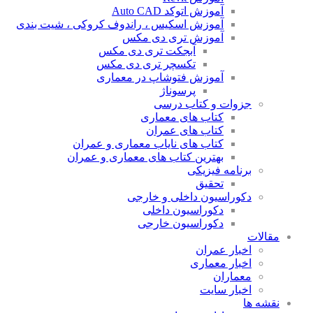
آموزش اتوکد Auto CAD
آموزش اسکیس ، راندوف کروکی ، شیت بندی
آموزش تری دی مکس
آبجکت تری دی مکس
تکسچر تری دی مکس
آموزش فتوشاپ در معماری
پرسوناژ
جزوات و کتاب درسی
کتاب های معماری
کتاب های عمران
کتاب های نایاب معماری و عمران
بهترین کتاب های معماری و عمران
برنامه فیزیکی
تحقیق
دکوراسیون داخلی و خارجی
دکوراسیون داخلی
دکوراسیون خارجی
مقالات
اخبار عمران
اخبار معماری
معماران
اخبار سایت
نقشه ها