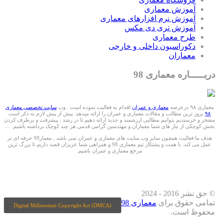
آموزش معماری
آموزش نرم افزارهای معماری
آموزش تری دی مکس
طرح معماری
دکوراسیون داخلی و خارجی
معماران
دربـــــاره معماری 98
معماری ۹۸ درعرصه
معماری و عمران
اقدام به فعالیت نموده است . وب
سایت تخصصی معماری
۹۸
بروز ترین مطالب و مقالات معماری و عمران را ارائه میدهد. پیش از پیش لازم به ذکر است
مفتخر و خرسندیم بتوانیم مطالبی ارزشمند و جدید ارائه دهیم تا در رشد , پیشرفت و برطرف کردن
بخش کوچکی از نیاز های شما معماران و مهندسین گرامی قدمی هر چند کوچک برداشته باشیم. ....
هدف ما فعالیت همچون سایر وب سایت های معماری و عمران نمی باشد , معمار98 حرفه ای تر
عمل می کند. با همت و پشتکار تیم معماری 98 و همراهی شما عزیزان قصد داریم تا بزرگ ترین
مرجع معماری و عمران باشیم.
ما را درشبکه های اجتماعی دنبال کنید
© حق نشر 2016 - 2024
تمامی حقوق برای
معماری 98
Digital Millennium Copyright Act (DMCA)
محفوظ است.