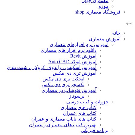
معماری جهان
موزه
فروشگاه معماری
shop
منو
خانه
آموزش معماری
آموزش نرم افزارهای معماری
دانلود نرم افزار های معماری
آموزش Revit
آموزش اتوکد Auto CAD
آموزش اسکیس ، راندوف کروکی ، شیت بندی
آموزش تری دی مکس
آبجکت تری دی مکس
تکسچر تری دی مکس
آموزش فتوشاپ در معماری
پرسوناژ
جزوات و کتاب درسی
کتاب های معماری
کتاب های عمران
کتاب های نایاب معماری و عمران
بهترین کتاب های معماری و عمران
برنامه فیزیکی