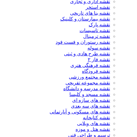
نقشه اداری و تجاری
نقشه استخر
نقشه بنا های تاریخی
نقشه بیمارستان و کلینیک
نقشه پارک
نقشه تاسیسات
نقشه ترمینال
نقشه رستوران و فست فود
نقشه سوله
نقشه طرح هادی و ثبتی
نقشه فاز ۲
نقشه فرهنگی هنری
نقشه فرودگاه
نقشه مجتمع ورزشی
نقشه مجموعه تفریحی
نقشه مدرسه و دانشگاه
نقشه مسجد و کلیسا
نقشه های سازه ای
نقشه های سه بعدی
نقشه های مسکونی و آپارتمانی
نقشه کتابخانه
نقشه های ویلایی
نقشه هتل و موزه
ترسیم و طراحی فنی