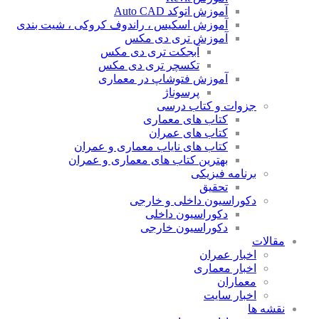
آموزش اتوکد Auto CAD
آموزش اسکیس ، راندوف کروکی ، شیت بندی
آموزش تری دی مکس
آبجکت تری دی مکس
تکسچر تری دی مکس
آموزش فتوشاپ در معماری
پرسوناژ
جزوات و کتاب درسی
کتاب های معماری
کتاب های عمران
کتاب های نایاب معماری و عمران
بهترین کتاب های معماری و عمران
برنامه فیزیکی
تحقیق
دکوراسیون داخلی و خارجی
دکوراسیون داخلی
دکوراسیون خارجی
مقالات
اخبار عمران
اخبار معماری
معماران
اخبار سایت
نقشه ها