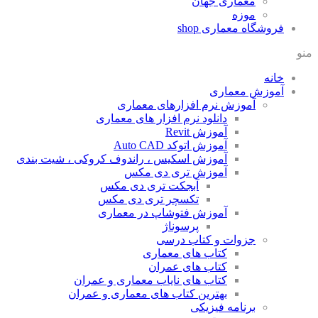
معماری جهان
موزه
فروشگاه معماری
shop
منو
خانه
آموزش معماری
آموزش نرم افزارهای معماری
دانلود نرم افزار های معماری
آموزش Revit
آموزش اتوکد Auto CAD
آموزش اسکیس ، راندوف کروکی ، شیت بندی
آموزش تری دی مکس
آبجکت تری دی مکس
تکسچر تری دی مکس
آموزش فتوشاپ در معماری
پرسوناژ
جزوات و کتاب درسی
کتاب های معماری
کتاب های عمران
کتاب های نایاب معماری و عمران
بهترین کتاب های معماری و عمران
برنامه فیزیکی