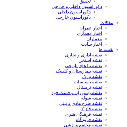
تحقیق
دکوراسیون داخلی و خارجی
دکوراسیون داخلی
دکوراسیون خارجی
مقالات
اخبار عمران
اخبار معماری
معماران
اخبار سایت
نقشه ها
نقشه اداری و تجاری
نقشه استخر
نقشه بنا های تاریخی
نقشه بیمارستان و کلینیک
نقشه پارک
نقشه تاسیسات
نقشه ترمینال
نقشه رستوران و فست فود
نقشه سوله
نقشه طرح هادی و ثبتی
نقشه فاز ۲
نقشه فرهنگی هنری
نقشه فرودگاه
نقشه مجتمع ورزشی