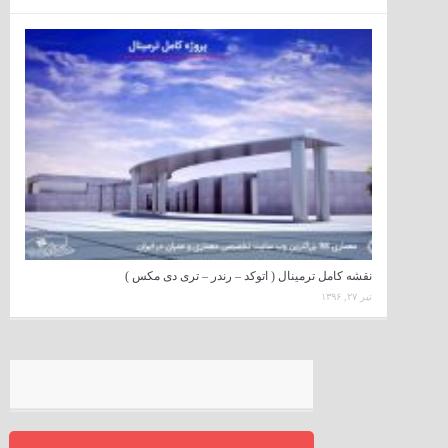
نقشه کامل ترمینال ( اتوکد – رندر – تری دی مکس )
تیر ۲۷, ۱۳۹۶