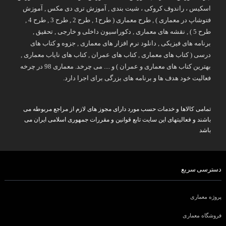
اسکیس ، راندوف کروکی ، شیت بندی , آموزش تری دی مکس , آموزش
فتوشاپ در معماری ) , طرح معماری ( طرح1 , طرح 2 , طرح 3 , طرح 4 ,
طرح 5 ) , نقشه های معماری , دکوراسیون داخلی و خارجی , تحقیق ,
برنامه های فیزیکی , دانلود نرم افزار های معماری , جزوه و کتاب های
درسی ( کتاب های معماری , کتاب های عمران , کتاب های نایاب معماری ,
بهترین کتاب های معماری و عمران ) و .... می چرخد. معماری 98 در چرخه
فعالیت خود هدف ها و برنامه های بزرگی برای اجرا دارد.
تمامی کالاها و خدمات حسب مورد دارای مجوز های لازم از مراجع مربوطه می
باشند و فعالیتهای این سایت تابع قوانین و مقررات جمهوری اسلامی ایران می
باشد
دسترسی سریع
پروژه معماری
فروشگاه معماری