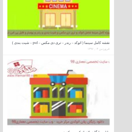
نقشه کامل سینما ( اتوکد – رندر – تری دی مکس – psd – شیت بندی )
فروردین ۰۳, ۱۳۹۶