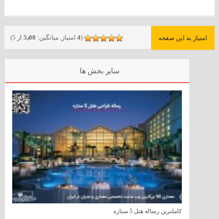
(
4
امتیاز, میانگین:
5٫00
از 5)
امتیاز به این صفحه
سایر بخش ها
کاملترین رساله هتل 5 ستاره