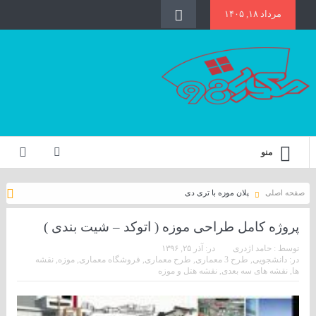
مرداد ۱۸, ۱۴۰۵
منو
صفحه اصلی
پلان موزه با تری دی
پروژه کامل طراحی موزه ( اتوکد – شیت بندی )
توسط :
حامد اژدری
در:
آذر ۲۵, ۱۳۹۶
در:
دانشجویی
,
طرح 3 معماری
,
طرح معماری
,
فروشگاه معماری
,
موزه
,
نقشه
ها
,
نقشه های سه بعدی
,
نقشه هتل و موزه