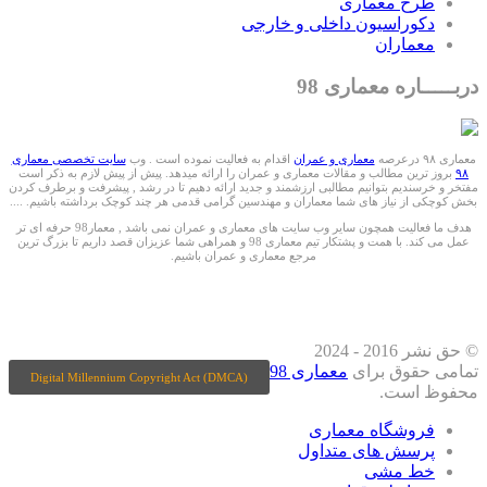
طرح معماری
دکوراسیون داخلی و خارجی
معماران
دربـــــاره معماری 98
معماری ۹۸ درعرصه
معماری و عمران
اقدام به فعالیت نموده است . وب
سایت تخصصی معماری
۹۸
بروز ترین مطالب و مقالات معماری و عمران را ارائه میدهد. پیش از پیش لازم به ذکر است
مفتخر و خرسندیم بتوانیم مطالبی ارزشمند و جدید ارائه دهیم تا در رشد , پیشرفت و برطرف کردن
بخش کوچکی از نیاز های شما معماران و مهندسین گرامی قدمی هر چند کوچک برداشته باشیم. ....
هدف ما فعالیت همچون سایر وب سایت های معماری و عمران نمی باشد , معمار98 حرفه ای تر
عمل می کند. با همت و پشتکار تیم معماری 98 و همراهی شما عزیزان قصد داریم تا بزرگ ترین
مرجع معماری و عمران باشیم.
ما را درشبکه های اجتماعی دنبال کنید
© حق نشر 2016 - 2024
تمامی حقوق برای
معماری 98
Digital Millennium Copyright Act (DMCA)
محفوظ است.
فروشگاه معماری
پرسش های متداول
خط مشی