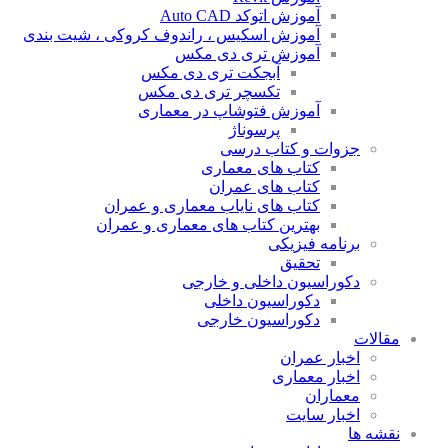
آموزش اتوکد Auto CAD
آموزش اسکیس ، راندوف کروکی ، شیت بندی
آموزش تری دی مکس
آبجکت تری دی مکس
تکسچر تری دی مکس
آموزش فتوشاپ در معماری
پرسوناژ
جزوات و کتاب درسی
کتاب های معماری
کتاب های عمران
کتاب های نایاب معماری و عمران
بهترین کتاب های معماری و عمران
برنامه فیزیکی
تحقیق
دکوراسیون داخلی و خارجی
دکوراسیون داخلی
دکوراسیون خارجی
مقالات
اخبار عمران
اخبار معماری
معماران
اخبار سایت
نقشه ها