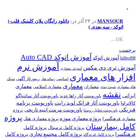
MANSOUR
در ۲۴ آذر
در:
دانلود رایگان پلان کلینیک قلب (
اتوکد - سه بعدی )
OK ...
برچسب
آموزش اتوکد Auto CAD
آموزش اتوکد
lulhvd98
آموزش نرم
آموزش تری دی مکس
آموزش معماری
افزار های معماری
ریپورتاژ آگهی
اسکیس
سبک
رساله هتل
معماری
معماری
معماران
معماری اسلامی
های معماری
شیت بندی
نقشه
ایرانی
پاورپوینت آثار سانتیاگو
پاورپوینت آثار زاها حدید
پاورپوینت برنامه
پاورپوینت آثار فرانک لوید رایت
کالاتراوا
فیزیکی
پاورپوینت مرمت ابنیه تاریخی
پروژه
پاورپوینت تحلیل روستا
پروژه
پروژه معماری موزه
پروژه معماری هتل
معماری فرهنگسرا
کامل بیمارستان
پروژه کامل
پروژه کامل ترمینال
پروژه کامل مجتمع تجاری
فرهنگسرا
پروژه کامل
پروژه کامل فرودگاه