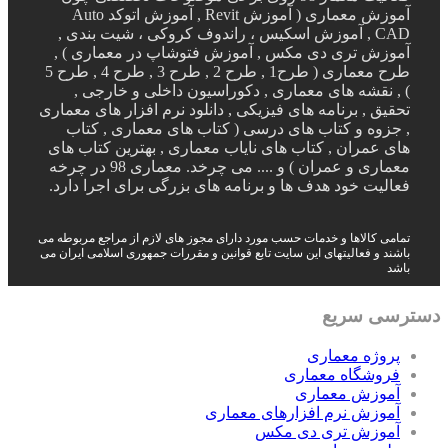
آموزش معماری ( آموزش Revit , آموزش اتوکد Auto
CAD , آموزش اسکیس ، راندوف کروکی ، شیت بندی ,
آموزش تری دی مکس , آموزش فتوشاپ در معماری ) ,
طرح معماری ( طرح1 , طرح 2 , طرح 3 , طرح 4 , طرح 5
) , نقشه های معماری , دکوراسیون داخلی و خارجی ,
تحقیق , برنامه های فیزیکی , دانلود نرم افزار های معماری
, جزوه و کتاب های درسی ( کتاب های معماری , کتاب
های عمران , کتاب های نایاب معماری , بهترین کتاب های
معماری و عمران ) و .... می چرخد. معماری 98 در چرخه
فعالیت خود هدف ها و برنامه های بزرگی برای اجرا دارد.
تمامی کالاها و خدمات حسب مورد دارای مجوز های لازم از مراجع مربوطه می
باشند و فعالیتهای این سایت تابع قوانین و مقررات جمهوری اسلامی ایران می
باشد
دسترسی سریع
پروژه معماری
فروشگاه معماری
آموزش معماری
آموزش نرم افزارهای معماری
آموزش تری دی مکس