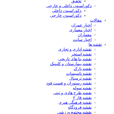
تحقیق
دکوراسیون داخلی و خارجی
دکوراسیون داخلی
دکوراسیون خارجی
مقالات
اخبار عمران
اخبار معماری
معماران
اخبار سایت
نقشه ها
نقشه اداری و تجاری
نقشه استخر
نقشه بنا های تاریخی
نقشه بیمارستان و کلینیک
نقشه پارک
نقشه تاسیسات
نقشه ترمینال
نقشه رستوران و فست فود
نقشه سوله
نقشه طرح هادی و ثبتی
نقشه فاز ۲
نقشه فرهنگی هنری
نقشه فرودگاه
نقشه مجتمع ورزشی