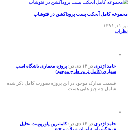
مجموعه کامل آبجکت پست پروداکشن در فتوشاپ
تیر ۱۱, ۱۳۹۶
نظرات
حامد اژدری
در ۱۳ دی
در:
پروژه معماری باشگاه اسب
سواری (کامل ترین طرح موجود)
قسمت مدارک موجود در این پروژه بصورت کامل ذکر شده
شامل چه چیز هایی هست ...
حامد اژدری
در ۱۳ دی
در:
کاملترین پاورپوینت تحلیل
فرهنگسرای نیاوران + پلان و pdf