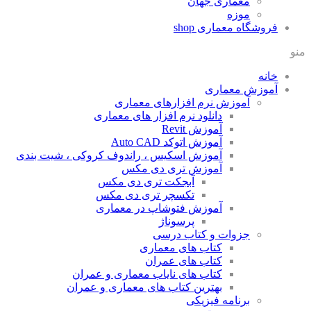
معماری جهان
موزه
فروشگاه معماری
shop
منو
خانه
آموزش معماری
آموزش نرم افزارهای معماری
دانلود نرم افزار های معماری
آموزش Revit
آموزش اتوکد Auto CAD
آموزش اسکیس ، راندوف کروکی ، شیت بندی
آموزش تری دی مکس
آبجکت تری دی مکس
تکسچر تری دی مکس
آموزش فتوشاپ در معماری
پرسوناژ
جزوات و کتاب درسی
کتاب های معماری
کتاب های عمران
کتاب های نایاب معماری و عمران
بهترین کتاب های معماری و عمران
برنامه فیزیکی