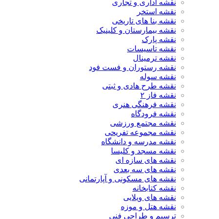
نقشه اداری و تجاری
نقشه استخر
نقشه بنا های تاریخی
نقشه بیمارستان و کلینیک
نقشه پارک
نقشه تاسیسات
نقشه ترمینال
نقشه رستوران و فست فود
نقشه سوله
نقشه طرح هادی و ثبتی
نقشه فاز ۲
نقشه فرهنگی هنری
نقشه فرودگاه
نقشه مجتمع ورزشی
نقشه مجموعه تفریحی
نقشه مدرسه و دانشگاه
نقشه مسجد و کلیسا
نقشه های سازه ای
نقشه های سه بعدی
نقشه های مسکونی و آپارتمانی
نقشه کتابخانه
نقشه های ویلایی
نقشه هتل و موزه
ترسیم و طراحی فنی