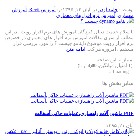
توسط :
حامد اژدری
در:
آبان ۱۴, ۱۳۹۵
در:
آموزش Revit
,
آموزش
معماری
,
آموزش نرم افزارهای معماری
با سلام خدمت دنبال کنندگان آموزش های نرم افزار رویت , در این
مطلب از سری مقالات آموزش نرم افزار های معماری در خصوص
نرم افزار رویت موضوع داینامو چیست ؟ را مورد بررسی قرار
میدهیم . امروزه هر ک...
ادامه متن
امتیاز به این صفحه
(
1
امتیاز, میانگین:
4٫00
از 5)
Loading...
سایر بخش ها
PDF ماشین آلات راهسازی،عملیات خاکی،آسفالت
آبان ۲۱, ۱۳۹۵