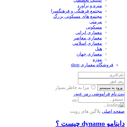
کلینیک تخصصی
متره و برآورد
مجتمع فرهنگی و فرهنگسرا
مجتمع های مسکونی بزرگ
مرمتی
مسکونی
معماری ایرانی
معماری معاصر
معماری اسلامی
هتل
معماری جهان
موزه
فروشگاه معماری
shop
مرا به خاطر بسپار
ورود به سیستم
ثبت نام
فراموشی رمز عبور
صفحه اصلی
پلاگین های رویت
داینامو dynamo چیست ؟