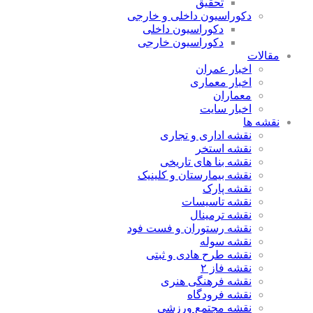
تحقیق
دکوراسیون داخلی و خارجی
دکوراسیون داخلی
دکوراسیون خارجی
مقالات
اخبار عمران
اخبار معماری
معماران
اخبار سایت
نقشه ها
نقشه اداری و تجاری
نقشه استخر
نقشه بنا های تاریخی
نقشه بیمارستان و کلینیک
نقشه پارک
نقشه تاسیسات
نقشه ترمینال
نقشه رستوران و فست فود
نقشه سوله
نقشه طرح هادی و ثبتی
نقشه فاز ۲
نقشه فرهنگی هنری
نقشه فرودگاه
نقشه مجتمع ورزشی