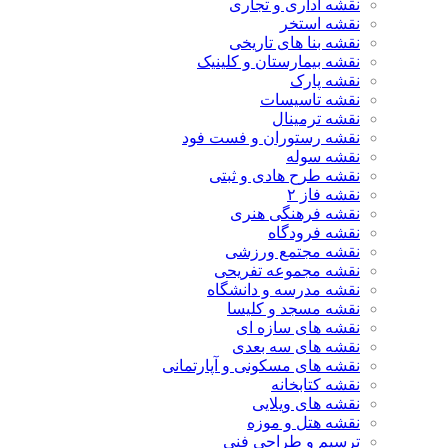
نقشه اداری و تجاری
نقشه استخر
نقشه بنا های تاریخی
نقشه بیمارستان و کلینیک
نقشه پارک
نقشه تاسیسات
نقشه ترمینال
نقشه رستوران و فست فود
نقشه سوله
نقشه طرح هادی و ثبتی
نقشه فاز ۲
نقشه فرهنگی هنری
نقشه فرودگاه
نقشه مجتمع ورزشی
نقشه مجموعه تفریحی
نقشه مدرسه و دانشگاه
نقشه مسجد و کلیسا
نقشه های سازه ای
نقشه های سه بعدی
نقشه های مسکونی و آپارتمانی
نقشه کتابخانه
نقشه های ویلایی
نقشه هتل و موزه
ترسیم و طراحی فنی