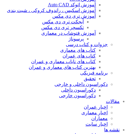
آموزش اتوکد Auto CAD
آموزش اسکیس ، راندوف کروکی ، شیت بندی
آموزش تری دی مکس
آبجکت تری دی مکس
تکسچر تری دی مکس
آموزش فتوشاپ در معماری
پرسوناژ
جزوات و کتاب درسی
کتاب های معماری
کتاب های عمران
کتاب های نایاب معماری و عمران
بهترین کتاب های معماری و عمران
برنامه فیزیکی
تحقیق
دکوراسیون داخلی و خارجی
دکوراسیون داخلی
دکوراسیون خارجی
مقالات
اخبار عمران
اخبار معماری
معماران
اخبار سایت
نقشه ها