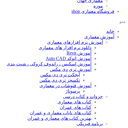
معماری جهان
موزه
فروشگاه معماری
shop
منو
خانه
آموزش معماری
آموزش نرم افزارهای معماری
دانلود نرم افزار های معماری
آموزش Revit
آموزش اتوکد Auto CAD
آموزش اسکیس ، راندوف کروکی ، شیت بندی
آموزش تری دی مکس
آبجکت تری دی مکس
تکسچر تری دی مکس
آموزش فتوشاپ در معماری
پرسوناژ
جزوات و کتاب درسی
کتاب های معماری
کتاب های عمران
کتاب های نایاب معماری و عمران
بهترین کتاب های معماری و عمران
برنامه فیزیکی