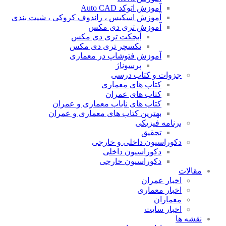
آموزش اتوکد Auto CAD
آموزش اسکیس ، راندوف کروکی ، شیت بندی
آموزش تری دی مکس
آبجکت تری دی مکس
تکسچر تری دی مکس
آموزش فتوشاپ در معماری
پرسوناژ
جزوات و کتاب درسی
کتاب های معماری
کتاب های عمران
کتاب های نایاب معماری و عمران
بهترین کتاب های معماری و عمران
برنامه فیزیکی
تحقیق
دکوراسیون داخلی و خارجی
دکوراسیون داخلی
دکوراسیون خارجی
مقالات
اخبار عمران
اخبار معماری
معماران
اخبار سایت
نقشه ها