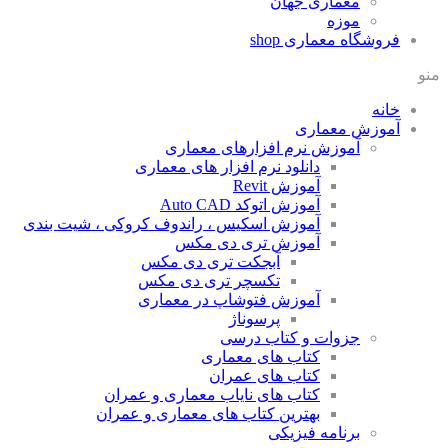
معماری جهان
موزه
فروشگاه معماری
shop
منو
خانه
آموزش معماری
آموزش نرم افزارهای معماری
دانلود نرم افزار های معماری
آموزش Revit
آموزش اتوکد Auto CAD
آموزش اسکیس ، راندوف کروکی ، شیت بندی
آموزش تری دی مکس
آبجکت تری دی مکس
تکسچر تری دی مکس
آموزش فتوشاپ در معماری
پرسوناژ
جزوات و کتاب درسی
کتاب های معماری
کتاب های عمران
کتاب های نایاب معماری و عمران
بهترین کتاب های معماری و عمران
برنامه فیزیکی