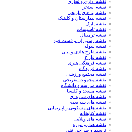
نقشه اداری و تجاری
نقشه استخر
نقشه بنا های تاریخی
نقشه بیمارستان و کلینیک
نقشه پارک
نقشه تاسیسات
نقشه ترمینال
نقشه رستوران و فست فود
نقشه سوله
نقشه طرح هادی و ثبتی
نقشه فاز ۲
نقشه فرهنگی هنری
نقشه فرودگاه
نقشه مجتمع ورزشی
نقشه مجموعه تفریحی
نقشه مدرسه و دانشگاه
نقشه مسجد و کلیسا
نقشه های سازه ای
نقشه های سه بعدی
نقشه های مسکونی و آپارتمانی
نقشه کتابخانه
نقشه های ویلایی
نقشه هتل و موزه
ترسیم و طراحی فنی