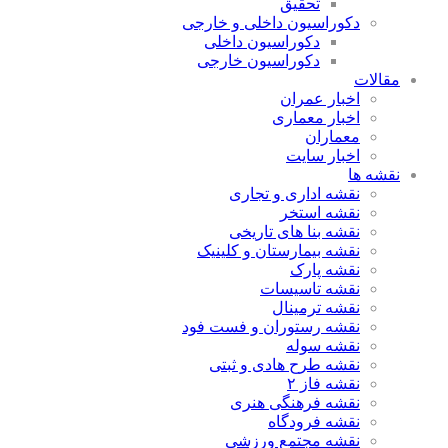
تحقیق
دکوراسیون داخلی و خارجی
دکوراسیون داخلی
دکوراسیون خارجی
مقالات
اخبار عمران
اخبار معماری
معماران
اخبار سایت
نقشه ها
نقشه اداری و تجاری
نقشه استخر
نقشه بنا های تاریخی
نقشه بیمارستان و کلینیک
نقشه پارک
نقشه تاسیسات
نقشه ترمینال
نقشه رستوران و فست فود
نقشه سوله
نقشه طرح هادی و ثبتی
نقشه فاز ۲
نقشه فرهنگی هنری
نقشه فرودگاه
نقشه مجتمع ورزشی