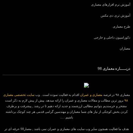
آموزش نرم افزارهای معماری
آموزش تری دی مکس
طرح معماری
دکوراسیون داخلی و خارجی
معماران
دربـــــاره معماری 98
معماری ۹۸ درعرصه
معماری و عمران
اقدام به فعالیت نموده است . وب
سایت تخصصی معماری
۹۸
بروز ترین مطالب و مقالات معماری و عمران را ارائه میدهد. پیش از پیش لازم به ذکر است
مفتخر و خرسندیم بتوانیم مطالبی ارزشمند و جدید ارائه دهیم تا در رشد , پیشرفت و برطرف
کردن بخش کوچکی از نیاز های شما معماران و مهندسین گرامی قدمی هر چند کوچک برداشته
باشیم. ....
هدف ما فعالیت همچون سایر وب سایت های معماری و عمران نمی باشد , معمار98 حرفه ای تر