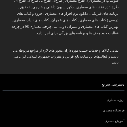
فتوشاپ در معماری ) , طرح معماری ( طرح1 , طرح 2 , طرح 3 , طرح 4 ,
طرح 5 ) , نقشه های معماری , دکوراسیون داخلی و خارجی , تحقیق ,
برنامه های فیزیکی , دانلود نرم افزار های معماری , جزوه و کتاب های
درسی ( کتاب های معماری , کتاب های عمران , کتاب های نایاب معماری ,
بهترین کتاب های معماری و عمران ) و .... می چرخد. معماری 98 در چرخه
فعالیت خود هدف ها و برنامه های بزرگی برای اجرا دارد.
تمامی کالاها و خدمات حسب مورد دارای مجوز های لازم از مراجع مربوطه می
باشند و فعالیتهای این سایت تابع قوانین و مقررات جمهوری اسلامی ایران می
باشد
دسترسی سریع
پروژه معماری
فروشگاه معماری
آموزش معماری