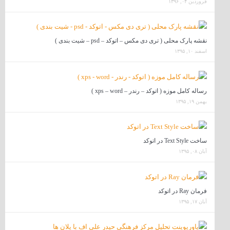
فروردین ۰۴, ۱۳۹۶
نقشه پارک محلی ( تری دی مکس – اتوکد – psd – شیت بندی )
اسفند ۱۰, ۱۳۹۵
رساله کامل موزه ( اتوکد – رندر – xps – word )
بهمن ۱۹, ۱۳۹۵
ساخت Text Style در اتوکد
آبان ۰۸, ۱۳۹۵
فرمان Ray در اتوکد
آبان ۱۷, ۱۳۹۵