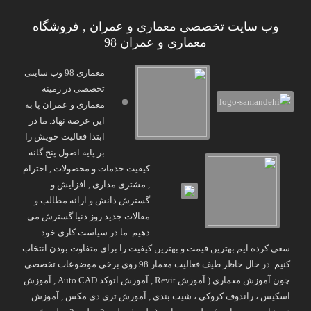
وب سایت تخصصی معماری و عمران , فروشگاه
معماری و عمران 98
معماری 98 وب سایتی
تخصصی در زمینه
معماری و عمران پا به
این عرصه نهاد. ما در
ابتدا فعالیت خویش را
بر پایه اصول پنج گانه
کیفیت خدمات و محصولات , احترام
, مشتری مداری , افزایش و
گسترش دانش و ارائه مطالب و
مقالات جدید روز دنیا گسترش می
دهیم. ما در سیاست کاری خود
سعی کرده ایم بهترین قیمت و بهترین کیفیت را برای متفاوت بودن انتخاب
کنیم. در حال حاظر طیف فعالیت معمار 98 روی برخی موضوعات تخصصی
چون آموزش معماری ( آموزش Revit , آموزش اتوکد Auto CAD , آموزش
اسکیس ، راندوف کروکی ، شیت بندی , آموزش تری دی مکس , آموزش