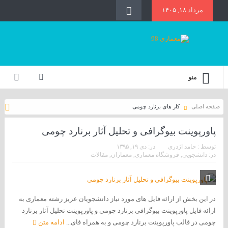
مرداد ۱۸, ۱۴۰۵
منو
صفحه اصلی
کار های برنارد چومی
پاورپوینت بیوگرافی و تحلیل آثار برنارد چومی
توسط :
حامد اژدری
در:
دی ۱۹, ۱۳۹۵
در:
دانشجویی
,
فروشگاه معماری
,
معماران
,
مقالات
در این بخش از ارائه فایل های مورد نیاز دانشجویان عزیز رشته معماری به
ارائه فایل پاورپوینت بیوگرافی برنارد چومی و پاورپوینت تحلیل آثار برنارد
چومی در قالب پاورپوینت برنارد چومی و به همراه فای...
ادامه متن