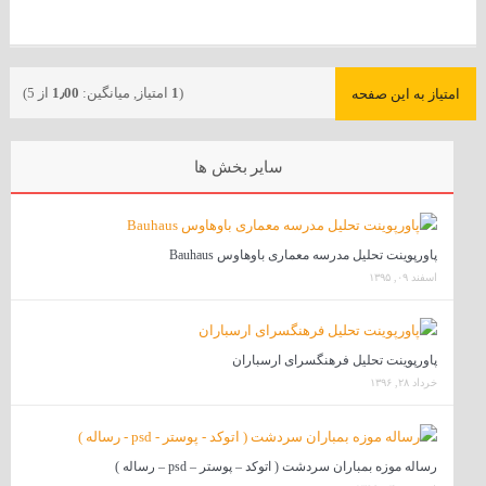
(
1
امتیاز, میانگین:
1٫00
از 5)
امتیاز به این صفحه
سایر بخش ها
پاورپوینت تحلیل مدرسه معماری باوهاوس Bauhaus
اسفند ۰۹, ۱۳۹۵
پاورپوینت تحلیل فرهنگسرای ارسباران
خرداد ۲۸, ۱۳۹۶
رساله موزه بمباران سردشت ( اتوکد – پوستر – psd – رساله )