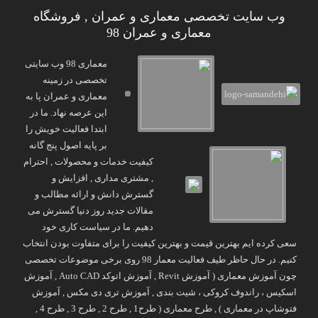
وب سایت تخصصی معماری و عمران , فروشگاه
معماری و عمران 98
معماری 98 وب سایتی
تخصصی در زمینه
معماری و عمران پا به
این عرصه نهاد. ما در
ابتدا فعالیت خویش را
بر پایه اصول پنج گانه
کیفیت خدمات و محصولات , احترام
, مشتری مداری , افزایش و
گسترش دانش و ارائه مطالب و
مقالات جدید روز دنیا گسترش می
دهیم. ما در سیاست کاری خود
سعی کرده ایم بهترین قیمت و بهترین کیفیت را برای متفاوت بودن انتخاب
کنیم. در حال حاظر طیف فعالیت معمار 98 روی برخی موضوعات تخصصی
چون آموزش معماری ( آموزش Revit , آموزش اتوکد Auto CAD , آموزش
اسکیس ، راندوف کروکی ، شیت بندی , آموزش تری دی مکس , آموزش
فتوشاپ در معماری ) , طرح معماری ( طرح1 , طرح 2 , طرح 3 , طرح 4 ,