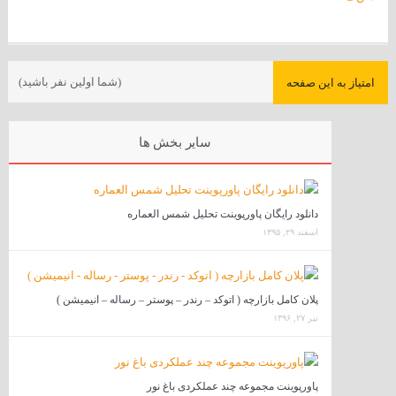
(شما اولین نفر باشید)
امتیاز به این صفحه
سایر بخش ها
دانلود رایگان پاورپوینت تحلیل شمس العماره
اسفند ۲۹, ۱۳۹۵
پلان کامل بازارچه ( اتوکد – رندر – پوستر – رساله – انیمیشن )
تیر ۲۷, ۱۳۹۶
پاورپوینت مجموعه چند عملکردی باغ نور