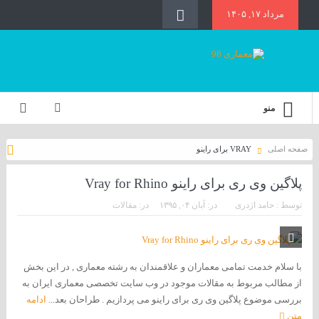
مرداد ۱۷, ۱۴۰۵
منو
صفحه اصلی
VRAY برای راینو
پلاگین وی ری برای راینو Vray for Rhino
توسط :
حامد اژدری
در:
آبان ۰۴, ۱۳۹۵
در:
مقالات
با سلام خدمت تمامی معماران و علاقمندان به رشته معماری , در این بخش
از مطالب مربوط به مقالات موجود در وب سایت تخصصی معماری ایران به
بررسی موضوع پلاگین وی ری برای راینو می پردازیم . طراحان بعد...
ادامه
متن