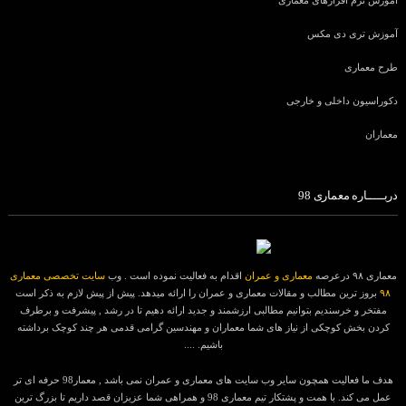
آموزش نرم افزارهای معماری
آموزش تری دی مکس
طرح معماری
دکوراسیون داخلی و خارجی
معماران
دربـــــاره معماری 98
معماری ۹۸ درعرصه
معماری و عمران
اقدام به فعالیت نموده است . وب
سایت تخصصی معماری
۹۸
بروز ترین مطالب و مقالات معماری و عمران را ارائه میدهد. پیش از پیش لازم به ذکر است
مفتخر و خرسندیم بتوانیم مطالبی ارزشمند و جدید ارائه دهیم تا در رشد , پیشرفت و برطرف
کردن بخش کوچکی از نیاز های شما معماران و مهندسین گرامی قدمی هر چند کوچک برداشته
باشیم. ....
هدف ما فعالیت همچون سایر وب سایت های معماری و عمران نمی باشد , معمار98 حرفه ای تر
عمل می کند. با همت و پشتکار تیم معماری 98 و همراهی شما عزیزان قصد داریم تا بزرگ ترین