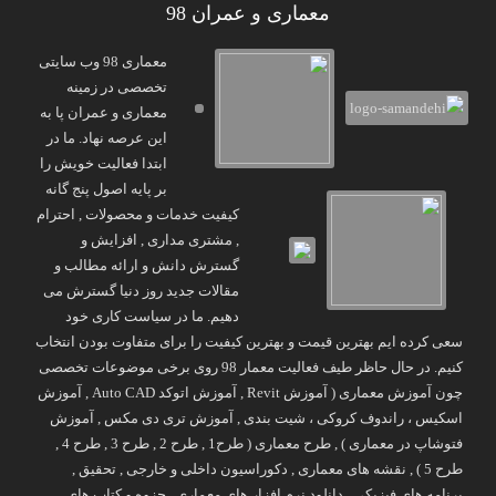
معماری و عمران 98
معماری 98 وب سایتی
تخصصی در زمینه
معماری و عمران پا به
این عرصه نهاد. ما در
ابتدا فعالیت خویش را
بر پایه اصول پنج گانه
کیفیت خدمات و محصولات , احترام
, مشتری مداری , افزایش و
گسترش دانش و ارائه مطالب و
مقالات جدید روز دنیا گسترش می
دهیم. ما در سیاست کاری خود
سعی کرده ایم بهترین قیمت و بهترین کیفیت را برای متفاوت بودن انتخاب
کنیم. در حال حاظر طیف فعالیت معمار 98 روی برخی موضوعات تخصصی
چون آموزش معماری ( آموزش Revit , آموزش اتوکد Auto CAD , آموزش
اسکیس ، راندوف کروکی ، شیت بندی , آموزش تری دی مکس , آموزش
فتوشاپ در معماری ) , طرح معماری ( طرح1 , طرح 2 , طرح 3 , طرح 4 ,
طرح 5 ) , نقشه های معماری , دکوراسیون داخلی و خارجی , تحقیق ,
برنامه های فیزیکی , دانلود نرم افزار های معماری , جزوه و کتاب های