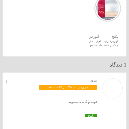
پکیج آموزش
نورپردازی تری دی
مکس 3ds max جامع
1 دیدگاه
مری
1
فروردین ۲۰, ۱۳۹۷ در ۱۰:۴۵ ب٫ظ
خوب و کامل..ممنونم
پاسخ