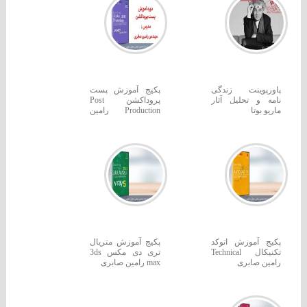
پاورپوینت زندگی
پکیج آموزش پست
نامه و تحلیل آثار
پروداکشن Post
ماریو بوتا
Production رامین
صابری
پکیج آموزش اتوکد
پکیج آموزش متریال
تکنیکال Technical
تری دی مکس 3ds
رامین صابری
max رامین صابری