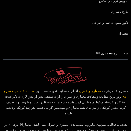
آموزش تری دی مکس
طرح معماری
دکوراسیون داخلی و خارجی
معماران
دربـــــاره معماری 98
معماری ۹۸ درعرصه
معماری و عمران
اقدام به فعالیت نموده است . وب
سایت تخصصی معماری
۹۸
بروز ترین مطالب و مقالات معماری و عمران را ارائه میدهد. پیش از پیش لازم به ذکر است
مفتخر و خرسندیم بتوانیم مطالبی ارزشمند و جدید ارائه دهیم تا در رشد , پیشرفت و برطرف
کردن بخش کوچکی از نیاز های شما معماران و مهندسین گرامی قدمی هر چند کوچک برداشته
باشیم. ....
هدف ما فعالیت همچون سایر وب سایت های معماری و عمران نمی باشد , معمار98 حرفه ای تر
عمل می کند. با همت و پشتکار تیم معماری 98 و همراهی شما عزیزان قصد داریم تا بزرگ ترین