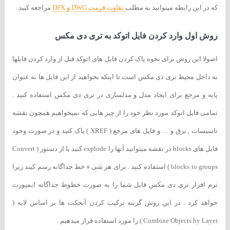
که در این رابطه میتوانید به مطلب
تفاوت فرمت DWG و DFX
مراجعه کنید .
روش اول وارد کردن فایل اتوکد به تری دی مکس
اصولا این روش برای نحوه پاک کردن فایل های اتوکد قبل از وارد کردن فایلها
به داخل محیط تری دی مکس است تا اینکه بخواهید از این فایل ها به عنوان
پایه و مرجع برای ایجاد مدل و مدلسازی در تری دی مکس استفاده کنید .
تمامی فایل اتوکد مورد نظر خود را از چیز هایی که نمیخواهیم همچون نقشه
تاسیسات , برق و … و فایل های مرجع ( XREF ) پاک کنید و در صورت وجود
فایل های blocks در نقشه میتوانید آنها را explode کنید یا از دستور ( Convert
blocks to groups ) استفاده کنید . برای هر شی ء خط جداگانه رسم کیند زیرا
نرم افزار تری دی مکس فایل شما را به صورت خطوط جداگانه ایمپورت
خواهد کرد . در این روش گزینه ترکیب کردن آبجکت ها بر اساس لایه (
Combine Objects by Layer ) را مورد استفاده قرار میدهیم .