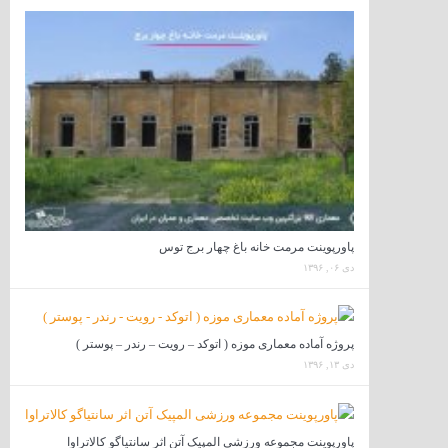
پاورپوینت مرمت خانه باغ چهار برج توس
دی ۰۶, ۱۳۹۶
پروژه آماده معماری موزه ( اتوکد – رویت – رندر – پوستر )
دی ۱۳, ۱۳۹۶
پاورپوینت مجموعه ورزشی المپیک آتن اثر سانتیاگو کالاتراوا