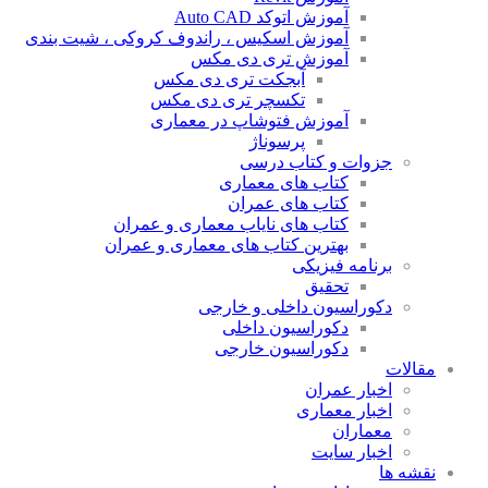
آموزش اتوکد Auto CAD
آموزش اسکیس ، راندوف کروکی ، شیت بندی
آموزش تری دی مکس
آبجکت تری دی مکس
تکسچر تری دی مکس
آموزش فتوشاپ در معماری
پرسوناژ
جزوات و کتاب درسی
کتاب های معماری
کتاب های عمران
کتاب های نایاب معماری و عمران
بهترین کتاب های معماری و عمران
برنامه فیزیکی
تحقیق
دکوراسیون داخلی و خارجی
دکوراسیون داخلی
دکوراسیون خارجی
مقالات
اخبار عمران
اخبار معماری
معماران
اخبار سایت
نقشه ها