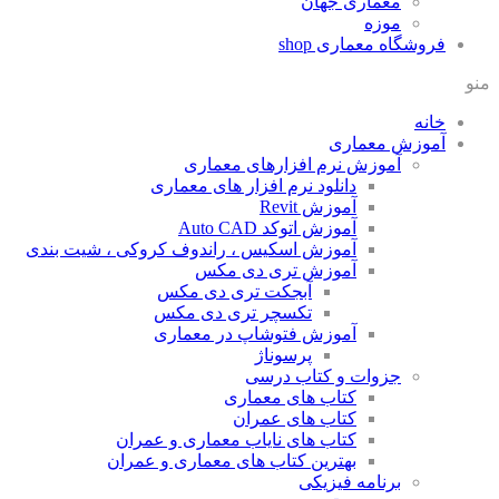
معماری جهان
موزه
فروشگاه معماری
shop
منو
خانه
آموزش معماری
آموزش نرم افزارهای معماری
دانلود نرم افزار های معماری
آموزش Revit
آموزش اتوکد Auto CAD
آموزش اسکیس ، راندوف کروکی ، شیت بندی
آموزش تری دی مکس
آبجکت تری دی مکس
تکسچر تری دی مکس
آموزش فتوشاپ در معماری
پرسوناژ
جزوات و کتاب درسی
کتاب های معماری
کتاب های عمران
کتاب های نایاب معماری و عمران
بهترین کتاب های معماری و عمران
برنامه فیزیکی