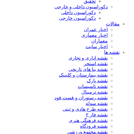
تحقیق
دکوراسیون داخلی و خارجی
دکوراسیون داخلی
دکوراسیون خارجی
مقالات
اخبار عمران
اخبار معماری
معماران
اخبار سایت
نقشه ها
نقشه اداری و تجاری
نقشه استخر
نقشه بنا های تاریخی
نقشه بیمارستان و کلینیک
نقشه پارک
نقشه تاسیسات
نقشه ترمینال
نقشه رستوران و فست فود
نقشه سوله
نقشه طرح هادی و ثبتی
نقشه فاز ۲
نقشه فرهنگی هنری
نقشه فرودگاه
نقشه مجتمع ورزشی