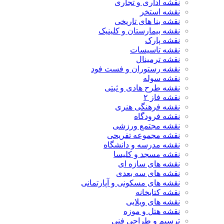
نقشه اداری و تجاری
نقشه استخر
نقشه بنا های تاریخی
نقشه بیمارستان و کلینیک
نقشه پارک
نقشه تاسیسات
نقشه ترمینال
نقشه رستوران و فست فود
نقشه سوله
نقشه طرح هادی و ثبتی
نقشه فاز ۲
نقشه فرهنگی هنری
نقشه فرودگاه
نقشه مجتمع ورزشی
نقشه مجموعه تفریحی
نقشه مدرسه و دانشگاه
نقشه مسجد و کلیسا
نقشه های سازه ای
نقشه های سه بعدی
نقشه های مسکونی و آپارتمانی
نقشه کتابخانه
نقشه های ویلایی
نقشه هتل و موزه
ترسیم و طراحی فنی