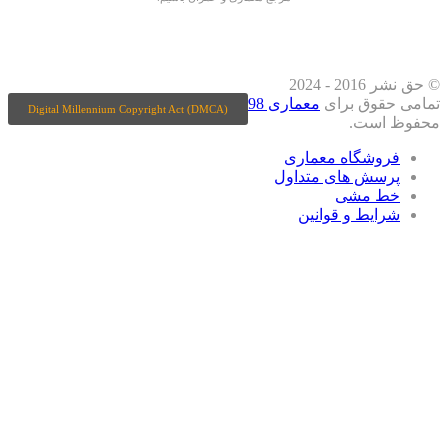
درشبکه های اجتماعی دنبال کنید
© حق نشر 2016 - 2024
قوق برای
معماری 98
Digital Millennium Copyright Act (DMCA)
است.
وشگاه معماری
سش های متداول
 مشی
ایط و قوانین