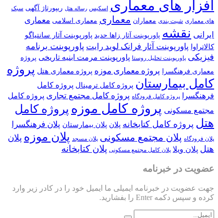
ر های معماری
ریپورتاژ آگهی
اسکیس
سبک
رساله هتل
معماری
معماری
معماران
معماری اسلامی
ی
شیت بندی
قشه
پاورپوینت آثار سانتیاگو
پاورپوینت آثار زاها حدید
پاورپوینت برنامه
پاورپوینت آثار فرانک لوید رایت
پاورپوینت مرمت ابنیه تاریخی
پروژه
پاورپوینت تحلیل روستا
پروژه
پروژه معماری موزه
پروژه معماری هتل
رهنگسرا
بیمارستان
پروژه کامل
پروژه کامل ترمینال
پروژه کامل مجتمع تجاری
ا
پروژه کامل
پروژه کامل فرودگاه
پروژه کامل موزه
پروژه کامل
سکونی
وژه کامل کتابخانه
پلان فرهنگسرا
پلان
پلان بیمارستان
پلان موزه
پلان مجتمع مسکونی
پلان
ه
پلان مسجد
پلان کتابخانه
 ویلا
پلان کامل مجتمع مسکونی
در خبرنامه
ت در خبرنامه ایمیلی ما ایمیل خود را در کادر زیر وارد
ه Enter را بفشارید.