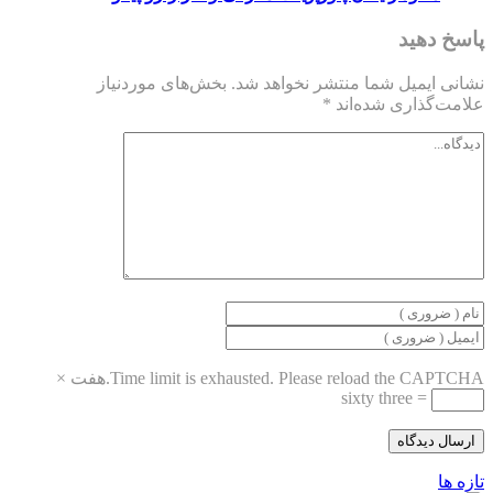
هید
میل شما منتشر نخواهد شد.
بخش‌های موردنیاز
اری شده‌اند
*
Time limit is exhausted. Please reload the 
هفت
×
sixty three