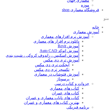
معماری جهان
موزه
وشگاه معماری
shop
نه
وزش معماری
آموزش نرم افزارهای معماری
دانلود نرم افزار های معماری
آموزش Revit
آموزش اتوکد Auto CAD
آموزش اسکیس ، راندوف کروکی ، شیت بندی
آموزش تری دی مکس
آبجکت تری دی مکس
تکسچر تری دی مکس
آموزش فتوشاپ در معماری
پرسوناژ
جزوات و کتاب درسی
کتاب های معماری
کتاب های عمران
کتاب های نایاب معماری و عمران
بهترین کتاب های معماری و عمران
برنامه فیزیکی