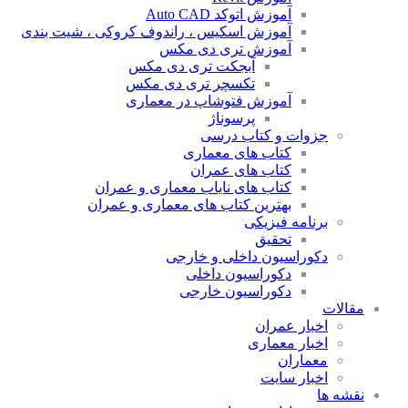
آموزش اتوکد Auto CAD
آموزش اسکیس ، راندوف کروکی ، شیت بندی
آموزش تری دی مکس
آبجکت تری دی مکس
تکسچر تری دی مکس
آموزش فتوشاپ در معماری
پرسوناژ
جزوات و کتاب درسی
کتاب های معماری
کتاب های عمران
کتاب های نایاب معماری و عمران
بهترین کتاب های معماری و عمران
برنامه فیزیکی
تحقیق
دکوراسیون داخلی و خارجی
دکوراسیون داخلی
دکوراسیون خارجی
الات
اخبار عمران
اخبار معماری
معماران
اخبار سایت
شه ها