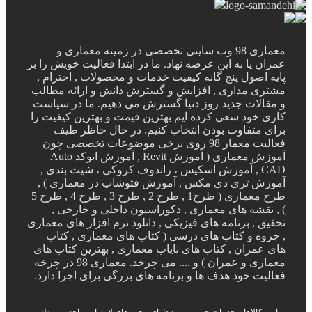
معماری 98 وب سایتی تخصصی در زمینه معماری و
ن پا به این عرصه نهاد. ما در ابتدا فعالیت خویش را بر
 اصول پنج گانه کیفیت خدمات و محصولات , احترام ,
ری مداری , افزایش و گسترش دانش و ارائه مطالب
قالات جدید روز دنیا گسترش می دهیم. ما در سیاست
 خود سعی کرده ایم بهترین قیمت و بهترین کیفیت را
ی متفاوت بودن انتخاب کنیم. در حال حاظر طیف
فعالیت معمار 98 روی برخی موضوعات تخصصی چون
آموزش معماری ( آموزش Revit , آموزش اتوکد Auto
CAD , آموزش اسکیس ، راندوف کروکی ، شیت بندی ,
زش تری دی مکس , آموزش فتوشاپ در معماری ) ,
طرح معماری ( طرح1 , طرح 2 , طرح 3 , طرح 4 , طرح 5
نقشه های معماری , دکوراسیون داخلی و خارجی ,
ق , برنامه های فیزیکی , دانلود نرم افزار های معماری
وه و کتاب های درسی ( کتاب های معماری , کتاب
عمران , کتاب های نایاب معماری , بهترین کتاب های
معماری و عمران ) و .... می چرخد. معماری 98 در چرخه
یت خود هدف ها و برنامه های بزرگی برای اجرا دارد.