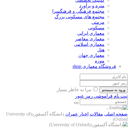
کلینیک تخصصی
متره و برآورد
مجتمع فرهنگی و فرهنگسرا
مجتمع های مسکونی بزرگ
مرمتی
مسکونی
معماری ایرانی
معماری معاصر
معماری اسلامی
هتل
معماری جهان
موزه
وشگاه معماری
shop
مرا به خاطر بسپار
سیستم
فراموشی رمز عبور
صلی
مقالات
اخبار عمران
دانشگاه آکسفورد(University of