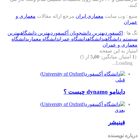
وب سایت
معماری ایران
مرجع ارائه مقالات
معماری و
کسفورد
بهترین دانشجویان آکسفورد
بهترین دانشگاه
بهترین
انشگاهی
دانشگاه
دانشگاه عمران
دانشگاه معماری
دانشگاه
و عمران
ه این صفحه
, میانگین:
5٫00
از 5)
Loa
لی
مو dynamo چیست ؟
دی
نیشر
ویسنده