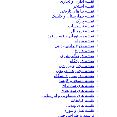
نقشه اداری و تجاری
نقشه استخر
نقشه بنا های تاریخی
نقشه بیمارستان و کلینیک
نقشه پارک
نقشه تاسیسات
نقشه ترمینال
نقشه رستوران و فست فود
نقشه سوله
نقشه طرح هادی و ثبتی
نقشه فاز ۲
نقشه فرهنگی هنری
نقشه فرودگاه
نقشه مجتمع ورزشی
نقشه مجموعه تفریحی
نقشه مدرسه و دانشگاه
نقشه مسجد و کلیسا
نقشه های سازه ای
نقشه های سه بعدی
نقشه های مسکونی و آپارتمانی
نقشه کتابخانه
نقشه های ویلایی
نقشه هتل و موزه
ترسیم و طراحی فنی