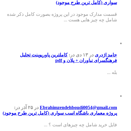
اری (کامل ترین طرح موجود)
مت مدارک موجود در این پروژه بصورت کامل ذکر شده
مل چه چیز هایی هست ...
مد اژدری
در ۱۳ دی
در:
کاملترین پاورپوینت تحلیل
هنگسرای نیاوران + پلان و pdf
 ...
Ebrahimzendehboudi0054@gmail.c
در ۲۵ آذر
در:
وژه معماری باشگاه اسب سواری (کامل ترین طرح موجود)
یل خرید شامل چه چیزهای است ؟ ...