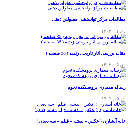
 مرکز توانبخشی معلولین ذهنی
 آثار تاریخی زندیه ( 36 صفحه )
عماری پژوهشکده نجوم
اری ( عکس – نقشه – فیلم – سه بعدی )