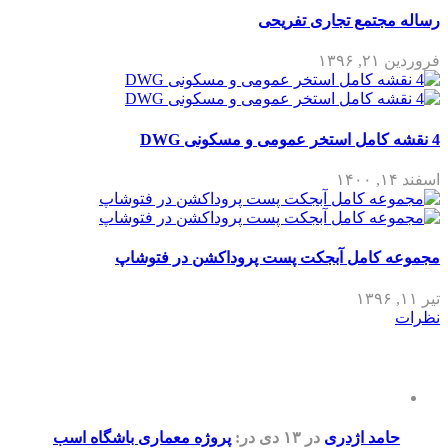
جتمع تجاری تفریحی
۱۳
کامل آبجکت پست پروداکشن در فتوشاپ
مد اژدری
در ۱۳ دی
در:
پروژه معماری باشگاه اسب