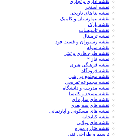
نقشه اداری و تجاری
نقشه استخر
نقشه بنا های تاریخی
نقشه بیمارستان و کلینیک
نقشه پارک
نقشه تاسیسات
نقشه ترمینال
نقشه رستوران و فست فود
نقشه سوله
نقشه طرح هادی و ثبتی
نقشه فاز ۲
نقشه فرهنگی هنری
نقشه فرودگاه
نقشه مجتمع ورزشی
نقشه مجموعه تفریحی
نقشه مدرسه و دانشگاه
نقشه مسجد و کلیسا
نقشه های سازه ای
نقشه های سه بعدی
نقشه های مسکونی و آپارتمانی
نقشه کتابخانه
نقشه های ویلایی
نقشه هتل و موزه
ترسیم و طراحی فنی