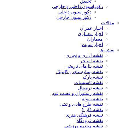
تحقیق
دکوراسیون داخلی و خارجی
دکوراسیون داخلی
دکوراسیون خارجی
مقالات
اخبار عمران
اخبار معماری
معماران
اخبار سایت
نقشه ها
نقشه اداری و تجاری
نقشه استخر
نقشه بنا های تاریخی
نقشه بیمارستان و کلینیک
نقشه پارک
نقشه تاسیسات
نقشه ترمینال
نقشه رستوران و فست فود
نقشه سوله
نقشه طرح هادی و ثبتی
نقشه فاز ۲
نقشه فرهنگی هنری
نقشه فرودگاه
نقشه مجتمع ورزشی