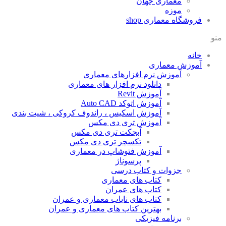
معماری جهان
موزه
فروشگاه معماری
shop
منو
خانه
آموزش معماری
آموزش نرم افزارهای معماری
دانلود نرم افزار های معماری
آموزش Revit
آموزش اتوکد Auto CAD
آموزش اسکیس ، راندوف کروکی ، شیت بندی
آموزش تری دی مکس
آبجکت تری دی مکس
تکسچر تری دی مکس
آموزش فتوشاپ در معماری
پرسوناژ
جزوات و کتاب درسی
کتاب های معماری
کتاب های عمران
کتاب های نایاب معماری و عمران
بهترین کتاب های معماری و عمران
برنامه فیزیکی