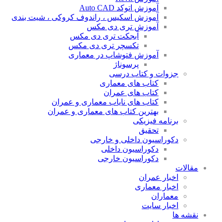
آموزش اتوکد Auto CAD
آموزش اسکیس ، راندوف کروکی ، شیت بندی
آموزش تری دی مکس
آبجکت تری دی مکس
تکسچر تری دی مکس
آموزش فتوشاپ در معماری
پرسوناژ
جزوات و کتاب درسی
کتاب های معماری
کتاب های عمران
کتاب های نایاب معماری و عمران
بهترین کتاب های معماری و عمران
برنامه فیزیکی
تحقیق
دکوراسیون داخلی و خارجی
دکوراسیون داخلی
دکوراسیون خارجی
مقالات
اخبار عمران
اخبار معماری
معماران
اخبار سایت
نقشه ها