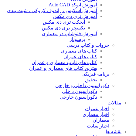
آموزش اتوکد Auto CAD
آموزش اسکیس ، راندوف کروکی ، شیت بندی
آموزش تری دی مکس
آبجکت تری دی مکس
تکسچر تری دی مکس
آموزش فتوشاپ در معماری
پرسوناژ
جزوات و کتاب درسی
کتاب های معماری
کتاب های عمران
کتاب های نایاب معماری و عمران
بهترین کتاب های معماری و عمران
برنامه فیزیکی
تحقیق
دکوراسیون داخلی و خارجی
دکوراسیون داخلی
دکوراسیون خارجی
مقالات
اخبار عمران
اخبار معماری
معماران
اخبار سایت
نقشه ها