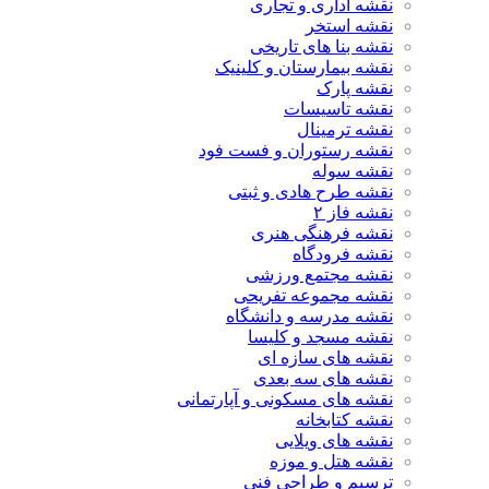
نقشه اداری و تجاری
نقشه استخر
نقشه بنا های تاریخی
نقشه بیمارستان و کلینیک
نقشه پارک
نقشه تاسیسات
نقشه ترمینال
نقشه رستوران و فست فود
نقشه سوله
نقشه طرح هادی و ثبتی
نقشه فاز ۲
نقشه فرهنگی هنری
نقشه فرودگاه
نقشه مجتمع ورزشی
نقشه مجموعه تفریحی
نقشه مدرسه و دانشگاه
نقشه مسجد و کلیسا
نقشه های سازه ای
نقشه های سه بعدی
نقشه های مسکونی و آپارتمانی
نقشه کتابخانه
نقشه های ویلایی
نقشه هتل و موزه
ترسیم و طراحی فنی