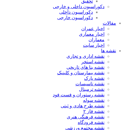
تحقیق
دکوراسیون داخلی و خارجی
دکوراسیون داخلی
دکوراسیون خارجی
مقالات
اخبار عمران
اخبار معماری
معماران
اخبار سایت
نقشه ها
نقشه اداری و تجاری
نقشه استخر
نقشه بنا های تاریخی
نقشه بیمارستان و کلینیک
نقشه پارک
نقشه تاسیسات
نقشه ترمینال
نقشه رستوران و فست فود
نقشه سوله
نقشه طرح هادی و ثبتی
نقشه فاز ۲
نقشه فرهنگی هنری
نقشه فرودگاه
نقشه مجتمع ورزشی