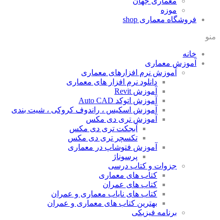
معماری جهان
موزه
فروشگاه معماری
shop
منو
خانه
آموزش معماری
آموزش نرم افزارهای معماری
دانلود نرم افزار های معماری
آموزش Revit
آموزش اتوکد Auto CAD
آموزش اسکیس ، راندوف کروکی ، شیت بندی
آموزش تری دی مکس
آبجکت تری دی مکس
تکسچر تری دی مکس
آموزش فتوشاپ در معماری
پرسوناژ
جزوات و کتاب درسی
کتاب های معماری
کتاب های عمران
کتاب های نایاب معماری و عمران
بهترین کتاب های معماری و عمران
برنامه فیزیکی