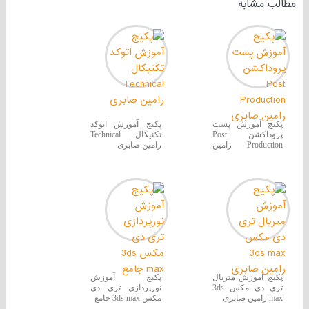
مطالب مشابه
پکیج آموزش پست
پکیج آموزش اتوکد
پروداکشن Post
تکنیکال Technical
Production رامین
رامین صابری
صابری
پکیج آموزش متریال
پکیج آموزش
تری دی مکس 3ds
نورپردازی تری دی
max رامین صابری
مکس 3ds max جامع