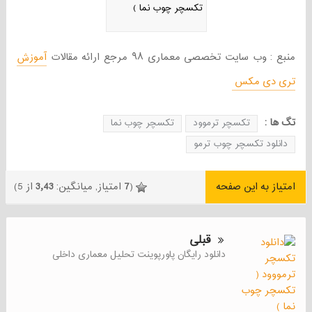
تکسچر چوب نما )
منبع : وب سایت تخصصی معماری ۹۸ مرجع ارائه مقالات
آموزش
تری دی مکس
تگ ها :
تکسچر ترموود
تکسچر چوب نما
دانلود تکسچر چوب ترمو
امتیاز به این صفحه
(
7
امتیاز, میانگین:
3٫43
از 5)
قبلی
دانلود رایگان پاورپوینت تحلیل معماری داخلی