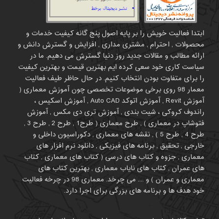
ابتدا فعالیت خویش را بر پایه اصول پنج گانه کیفیت خدمات و
محصولات , احترام , مشتری مداری , افزایش و گسترش دانش و
ارائه مطالب و مقالات جدید روز دنیا گسترش می دهیم. ما در
سیاست کاری خود سعی کرده ایم بهترین قیمت و بهترین کیفیت
را برای متفاوت بودن انتخاب کنیم. در حال حاظر طیف فعالیت
معمار 98 روی برخی موضوعات تخصصی چون آموزش معماری (
آموزش Revit , آموزش اتوکد Auto CAD , آموزش اسکیس ،
راندوف کروکی ، شیت بندی , آموزش تری دی مکس , آموزش
فتوشاپ در معماری ) , طرح معماری ( طرح1 , طرح 2 , طرح 3 ,
طرح 4 , طرح 5 ) , نقشه های معماری , دکوراسیون داخلی و
خارجی , تحقیق , برنامه های فیزیکی , دانلود نرم افزار های
معماری , جزوه و کتاب های درسی ( کتاب های معماری , کتاب
های عمران , کتاب های نایاب معماری , بهترین کتاب های
معماری و عمران ) و .... می چرخد. معماری 98 در چرخه فعالیت
خود هدف ها و برنامه های بزرگی برای اجرا دارد.