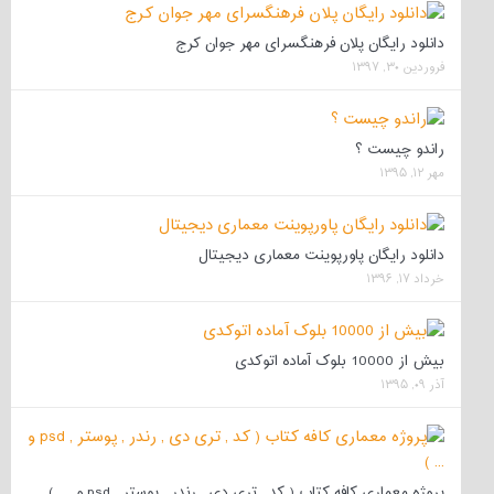
دانلود رایگان پلان فرهنگسرای مهر جوان کرج
فروردین ۳۰, ۱۳۹۷
راندو چیست ؟
مهر ۱۲, ۱۳۹۵
دانلود رایگان پاورپوینت معماری دیجیتال
خرداد ۱۷, ۱۳۹۶
بیش از 10000 بلوک آماده اتوکدی
آذر ۰۹, ۱۳۹۵
پروژه معماری کافه کتاب ( کد , تری دی , رندر , پوستر , psd و … )