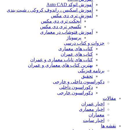
آموزش اتوکد Auto CAD
آموزش اسکیس ، راندوف کروکی ، شیت بندی
آموزش تری دی مکس
آبجکت تری دی مکس
تکسچر تری دی مکس
آموزش فتوشاپ در معماری
پرسوناژ
جزوات و کتاب درسی
کتاب های معماری
کتاب های عمران
کتاب های نایاب معماری و عمران
بهترین کتاب های معماری و عمران
برنامه فیزیکی
تحقیق
دکوراسیون داخلی و خارجی
دکوراسیون داخلی
دکوراسیون خارجی
مقالات
اخبار عمران
اخبار معماری
معماران
اخبار سایت
نقشه ها