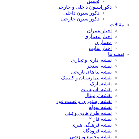
تحقیق
دکوراسیون داخلی و خارجی
دکوراسیون داخلی
دکوراسیون خارجی
مقالات
اخبار عمران
اخبار معماری
معماران
اخبار سایت
نقشه ها
نقشه اداری و تجاری
نقشه استخر
نقشه بنا های تاریخی
نقشه بیمارستان و کلینیک
نقشه پارک
نقشه تاسیسات
نقشه ترمینال
نقشه رستوران و فست فود
نقشه سوله
نقشه طرح هادی و ثبتی
نقشه فاز ۲
نقشه فرهنگی هنری
نقشه فرودگاه
نقشه مجتمع ورزشی