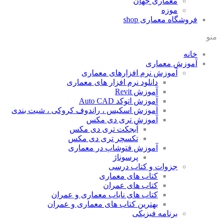
معماری جهان
موزه
فروشگاه معماری
shop
منو
خانه
آموزش معماری
آموزش نرم افزارهای معماری
دانلود نرم افزار های معماری
آموزش Revit
آموزش اتوکد Auto CAD
آموزش اسکیس ، راندوف کروکی ، شیت بندی
آموزش تری دی مکس
آبجکت تری دی مکس
تکسچر تری دی مکس
آموزش فتوشاپ در معماری
پرسوناژ
جزوات و کتاب درسی
کتاب های معماری
کتاب های عمران
کتاب های نایاب معماری و عمران
بهترین کتاب های معماری و عمران
برنامه فیزیکی