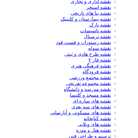
نقشه اداری و تجاری
نقشه استخر
نقشه بنا های تاریخی
نقشه بیمارستان و کلینیک
نقشه پارک
نقشه تاسیسات
نقشه ترمینال
نقشه رستوران و فست فود
نقشه سوله
نقشه طرح هادی و ثبتی
نقشه فاز ۲
نقشه فرهنگی هنری
نقشه فرودگاه
نقشه مجتمع ورزشی
نقشه مجموعه تفریحی
نقشه مدرسه و دانشگاه
نقشه مسجد و کلیسا
نقشه های سازه ای
نقشه های سه بعدی
نقشه های مسکونی و آپارتمانی
نقشه کتابخانه
نقشه های ویلایی
نقشه هتل و موزه
ترسیم و طراحی فنی