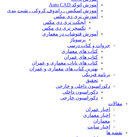
آموزش اتوکد Auto CAD
آموزش اسکیس ، راندوف کروکی ، شیت بندی
آموزش تری دی مکس
آبجکت تری دی مکس
تکسچر تری دی مکس
آموزش فتوشاپ در معماری
پرسوناژ
جزوات و کتاب درسی
کتاب های معماری
کتاب های عمران
کتاب های نایاب معماری و عمران
بهترین کتاب های معماری و عمران
برنامه فیزیکی
تحقیق
دکوراسیون داخلی و خارجی
دکوراسیون داخلی
دکوراسیون خارجی
مقالات
اخبار عمران
اخبار معماری
معماران
اخبار سایت
نقشه ها