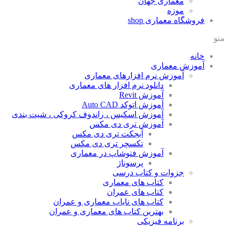
معماری جهان
موزه
فروشگاه معماری
shop
منو
خانه
آموزش معماری
آموزش نرم افزارهای معماری
دانلود نرم افزار های معماری
آموزش Revit
آموزش اتوکد Auto CAD
آموزش اسکیس ، راندوف کروکی ، شیت بندی
آموزش تری دی مکس
آبجکت تری دی مکس
تکسچر تری دی مکس
آموزش فتوشاپ در معماری
پرسوناژ
جزوات و کتاب درسی
کتاب های معماری
کتاب های عمران
کتاب های نایاب معماری و عمران
بهترین کتاب های معماری و عمران
برنامه فیزیکی