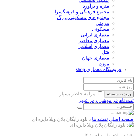
کلینیک تخصصی
متره و برآورد
مجتمع فرهنگی و فرهنگسرا
مجتمع های مسکونی بزرگ
مرمتی
مسکونی
معماری ایرانی
معماری معاصر
معماری اسلامی
هتل
معماری جهان
موزه
فروشگاه معماری
shop
مرا به خاطر بسپار
ورود به سیستم
ثبت نام
فراموشی رمز عبور
صفحه اصلی
نقشه ها
دانلود رایگان پلان ویلا دایره ای
نقشه ویلای دایره ای شکل