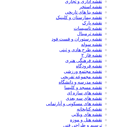
نقشه اداری و تجاری
نقشه استخر
نقشه بنا های تاریخی
نقشه بیمارستان و کلینیک
نقشه پارک
نقشه تاسیسات
نقشه ترمینال
نقشه رستوران و فست فود
نقشه سوله
نقشه طرح هادی و ثبتی
نقشه فاز ۲
نقشه فرهنگی هنری
نقشه فرودگاه
نقشه مجتمع ورزشی
نقشه مجموعه تفریحی
نقشه مدرسه و دانشگاه
نقشه مسجد و کلیسا
نقشه های سازه ای
نقشه های سه بعدی
نقشه های مسکونی و آپارتمانی
نقشه کتابخانه
نقشه های ویلایی
نقشه هتل و موزه
ترسیم و طراحی فنی