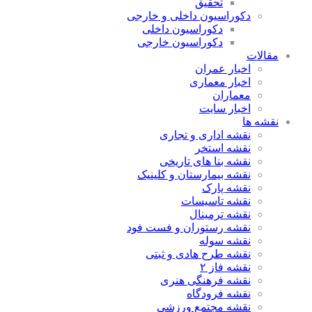
تحقیق
دکوراسیون داخلی و خارجی
دکوراسیون داخلی
دکوراسیون خارجی
مقالات
اخبار عمران
اخبار معماری
معماران
اخبار سایت
نقشه ها
نقشه اداری و تجاری
نقشه استخر
نقشه بنا های تاریخی
نقشه بیمارستان و کلینیک
نقشه پارک
نقشه تاسیسات
نقشه ترمینال
نقشه رستوران و فست فود
نقشه سوله
نقشه طرح هادی و ثبتی
نقشه فاز ۲
نقشه فرهنگی هنری
نقشه فرودگاه
نقشه مجتمع ورزشی