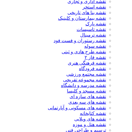
نقشه اداری و تجاری
نقشه استخر
نقشه بنا های تاریخی
نقشه بیمارستان و کلینیک
نقشه پارک
نقشه تاسیسات
نقشه ترمینال
نقشه رستوران و فست فود
نقشه سوله
نقشه طرح هادی و ثبتی
نقشه فاز ۲
نقشه فرهنگی هنری
نقشه فرودگاه
نقشه مجتمع ورزشی
نقشه مجموعه تفریحی
نقشه مدرسه و دانشگاه
نقشه مسجد و کلیسا
نقشه های سازه ای
نقشه های سه بعدی
نقشه های مسکونی و آپارتمانی
نقشه کتابخانه
نقشه های ویلایی
نقشه هتل و موزه
ترسیم و طراحی فنی