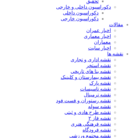
تحقیق
دکوراسیون داخلی و خارجی
دکوراسیون داخلی
دکوراسیون خارجی
مقالات
اخبار عمران
اخبار معماری
معماران
اخبار سایت
نقشه ها
نقشه اداری و تجاری
نقشه استخر
نقشه بنا های تاریخی
نقشه بیمارستان و کلینیک
نقشه پارک
نقشه تاسیسات
نقشه ترمینال
نقشه رستوران و فست فود
نقشه سوله
نقشه طرح هادی و ثبتی
نقشه فاز ۲
نقشه فرهنگی هنری
نقشه فرودگاه
نقشه مجتمع ورزشی