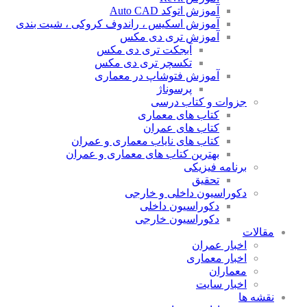
آموزش اتوکد Auto CAD
آموزش اسکیس ، راندوف کروکی ، شیت بندی
آموزش تری دی مکس
آبجکت تری دی مکس
تکسچر تری دی مکس
آموزش فتوشاپ در معماری
پرسوناژ
جزوات و کتاب درسی
کتاب های معماری
کتاب های عمران
کتاب های نایاب معماری و عمران
بهترین کتاب های معماری و عمران
برنامه فیزیکی
تحقیق
دکوراسیون داخلی و خارجی
دکوراسیون داخلی
دکوراسیون خارجی
مقالات
اخبار عمران
اخبار معماری
معماران
اخبار سایت
نقشه ها