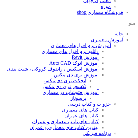
معماری جهان
موزه
فروشگاه معماری
shop
منو
خانه
آموزش معماری
آموزش نرم افزارهای معماری
دانلود نرم افزار های معماری
آموزش Revit
آموزش اتوکد Auto CAD
آموزش اسکیس ، راندوف کروکی ، شیت بندی
آموزش تری دی مکس
آبجکت تری دی مکس
تکسچر تری دی مکس
آموزش فتوشاپ در معماری
پرسوناژ
جزوات و کتاب درسی
کتاب های معماری
کتاب های عمران
کتاب های نایاب معماری و عمران
بهترین کتاب های معماری و عمران
برنامه فیزیکی