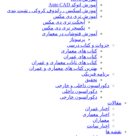
آموزش اتوکد Auto CAD
آموزش اسکیس ، راندوف کروکی ، شیت بندی
آموزش تری دی مکس
آبجکت تری دی مکس
تکسچر تری دی مکس
آموزش فتوشاپ در معماری
پرسوناژ
جزوات و کتاب درسی
کتاب های معماری
کتاب های عمران
کتاب های نایاب معماری و عمران
بهترین کتاب های معماری و عمران
برنامه فیزیکی
تحقیق
دکوراسیون داخلی و خارجی
دکوراسیون داخلی
دکوراسیون خارجی
مقالات
اخبار عمران
اخبار معماری
معماران
اخبار سایت
نقشه ها