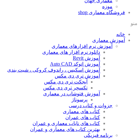
معماری جهان
موزه
فروشگاه معماری
shop
منو
خانه
آموزش معماری
آموزش نرم افزارهای معماری
دانلود نرم افزار های معماری
آموزش Revit
آموزش اتوکد Auto CAD
آموزش اسکیس ، راندوف کروکی ، شیت بندی
آموزش تری دی مکس
آبجکت تری دی مکس
تکسچر تری دی مکس
آموزش فتوشاپ در معماری
پرسوناژ
جزوات و کتاب درسی
کتاب های معماری
کتاب های عمران
کتاب های نایاب معماری و عمران
بهترین کتاب های معماری و عمران
برنامه فیزیکی