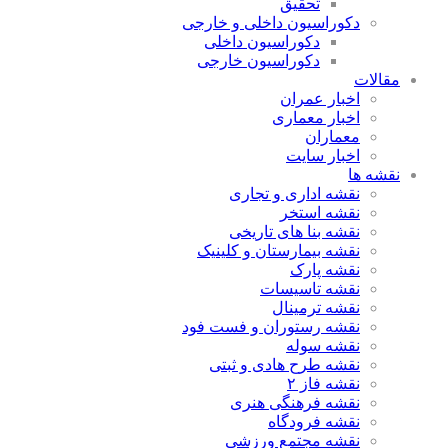
تحقیق
دکوراسیون داخلی و خارجی
دکوراسیون داخلی
دکوراسیون خارجی
مقالات
اخبار عمران
اخبار معماری
معماران
اخبار سایت
نقشه ها
نقشه اداری و تجاری
نقشه استخر
نقشه بنا های تاریخی
نقشه بیمارستان و کلینیک
نقشه پارک
نقشه تاسیسات
نقشه ترمینال
نقشه رستوران و فست فود
نقشه سوله
نقشه طرح هادی و ثبتی
نقشه فاز ۲
نقشه فرهنگی هنری
نقشه فرودگاه
نقشه مجتمع ورزشی