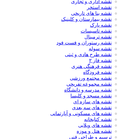
نقشه اداری و تجاری
نقشه استخر
نقشه بنا های تاریخی
نقشه بیمارستان و کلینیک
نقشه پارک
نقشه تاسیسات
نقشه ترمینال
نقشه رستوران و فست فود
نقشه سوله
نقشه طرح هادی و ثبتی
نقشه فاز ۲
نقشه فرهنگی هنری
نقشه فرودگاه
نقشه مجتمع ورزشی
نقشه مجموعه تفریحی
نقشه مدرسه و دانشگاه
نقشه مسجد و کلیسا
نقشه های سازه ای
نقشه های سه بعدی
نقشه های مسکونی و آپارتمانی
نقشه کتابخانه
نقشه های ویلایی
نقشه هتل و موزه
ترسیم و طراحی فنی