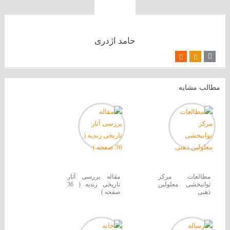
حامد اژدری
مطالب مشابه
مطالعات مرکز
مقاله بررسی آثار
توانبخشی معلولین
تاریخی زندیه ( 36
ذهنی
صفحه )