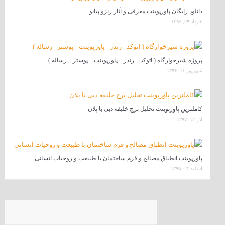
دانلود رایگان پاورپوینت معرفی و آثار رنزو پیانو
خرداد ۲۹, ۱۳۹۶
پروژه شیرخوارگاه ( اتوکد – رندر – پاورپوینت – پوستر – رساله )
شهریور ۱۱, ۱۳۹۶
کاملترین پاورپوینت تحلیل برج خلیفه دبی با پلان
آذر ۱۲, ۱۳۹۷
پاورپوینت انطباق مصالح و فرم ساختمان با طبیعت و روحیات انسانی
اسفند ۰۴, ۱۳۹۵