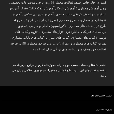
کنیم. در حال حاظر طیف فعالیت معمار 98 روی برخی موضوعات تخصصی
چون آموزش معماری ( آموزش Revit , آموزش اتوکد Auto CAD , آموزش
اسکیس ، راندوف کروکی ، شیت بندی , آموزش تری دی مکس , آموزش
فتوشاپ در معماری ) , طرح معماری ( طرح1 , طرح 2 , طرح 3 , طرح 4 ,
طرح 5 ) , نقشه های معماری , دکوراسیون داخلی و خارجی , تحقیق ,
برنامه های فیزیکی , دانلود نرم افزار های معماری , جزوه و کتاب های
درسی ( کتاب های معماری , کتاب های عمران , کتاب های نایاب معماری ,
بهترین کتاب های معماری و عمران ) و .... می چرخد. معماری 98 در چرخه
فعالیت خود هدف ها و برنامه های بزرگی برای اجرا دارد.
تمامی کالاها و خدمات حسب مورد دارای مجوز های لازم از مراجع مربوطه می
باشند و فعالیتهای این سایت تابع قوانین و مقررات جمهوری اسلامی ایران می
باشد
دسترسی سریع
پروژه معماری