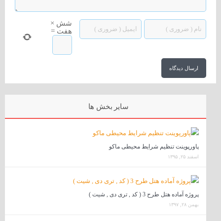
شش
×
هفت
=
سایر بخش ها
پاورپوینت تنظیم شرایط محیطی ماکو
اسفند ۲۵, ۱۳۹۵
پروژه آماده هتل طرح 3 ( کد , تری دی , شیت )
بهمن ۲۸, ۱۳۹۷