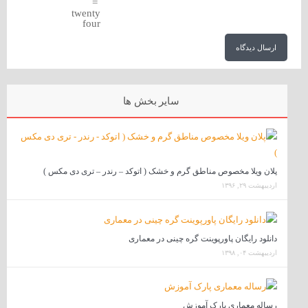
=
twenty
four
سایر بخش ها
پلان ویلا مخصوص مناطق گرم و خشک ( اتوکد – رندر – تری دی مکس )
اردیبهشت ۲۹, ۱۳۹۶
دانلود رایگان پاورپوینت گره چینی در معماری
اردیبهشت ۰۴, ۱۳۹۸
رساله معماری پارک آموزش