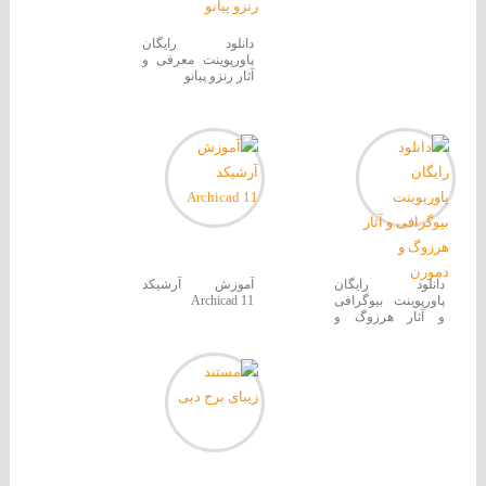
دانلود رایگان
پاورپوینت معرفی و
آثار رنزو پیانو
دانلود رایگان
آموزش آرشیکد
پاورپوینت بیوگرافی
Archicad 11
و آثار هرزوگ و
دمورن