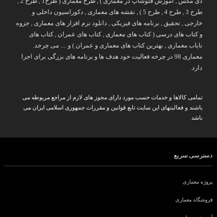
دی مکس , آموزش فتوشاپ در معماری ) , طرح معماری ( طرح1 , طرح 2 ,
طرح 3 , طرح 4 , طرح 5 ) , نقشه های معماری , دکوراسیون داخلی و
خارجی , تحقیق , برنامه های فیزیکی , دانلود نرم افزار های معماری , جزوه
و کتاب های درسی ( کتاب های معماری , کتاب های عمران , کتاب های
نایاب معماری , بهترین کتاب های معماری و عمران ) و .... می چرخد.
معماری 98 در چرخه فعالیت خود هدف ها و برنامه های بزرگی برای اجرا
دارد.
تمامی کالاها و خدمات حسب مورد دارای مجوز های لازم از مراجع مربوطه می
باشند و فعالیتهای این سایت تابع قوانین و مقررات جمهوری اسلامی ایران می
باشد
دسترسی سریع
پروژه معماری
فروشگاه معماری