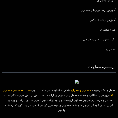
آموزش معماری
آموزش نرم افزارهای معماری
آموزش تری دی مکس
طرح معماری
دکوراسیون داخلی و خارجی
معماران
دربـــــاره معماری 98
معماری ۹۸ درعرصه
معماری و عمران
اقدام به فعالیت نموده است . وب
سایت تخصصی معماری
۹۸
بروز ترین مطالب و مقالات معماری و عمران را ارائه میدهد. پیش از پیش لازم به ذکر است
مفتخر و خرسندیم بتوانیم مطالبی ارزشمند و جدید ارائه دهیم تا در رشد , پیشرفت و برطرف
کردن بخش کوچکی از نیاز های شما معماران و مهندسین گرامی قدمی هر چند کوچک برداشته
باشیم. ....