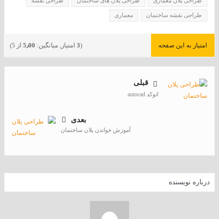
طراحی پلان معماری
طراحی پلان های ساختمان
طراحی نقشه
طراحی نقشه ساختمان
معماری
امتیاز به این صفحه
(
3
امتیاز, میانگین:
5٫00
از 5)
قبلی
اتوکد autocad
بعدی
آموزش خواندن پلان ساختمان
درباره نویسنده