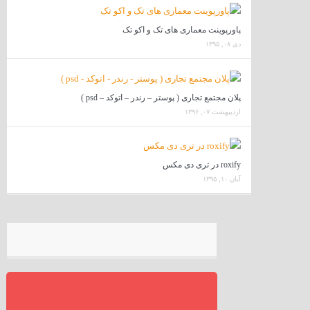
پاورپوینت معماری های تک و اکو تک
دی ۰۸, ۱۳۹۵
پلان مجتمع تجاری ( پوستر – رندر – اتوکد – psd )
اردیبهشت ۰۷, ۱۳۹۶
roxify در تری دی مکس
آبان ۱۰, ۱۳۹۵