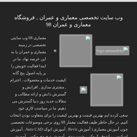
وب سایت تخصصی معماری و عمران , فروشگاه
معماری و عمران 98
معماری 98 وب سایتی
تخصصی در زمینه
معماری و عمران پا به
این عرصه نهاد. ما در
ابتدا فعالیت خویش را
بر پایه اصول پنج گانه
کیفیت خدمات و محصولات , احترام
, مشتری مداری , افزایش و
گسترش دانش و ارائه مطالب و
مقالات جدید روز دنیا گسترش می
دهیم. ما در سیاست کاری خود
سعی کرده ایم بهترین قیمت و بهترین کیفیت را برای متفاوت بودن انتخاب
کنیم. در حال حاظر طیف فعالیت معمار 98 روی برخی موضوعات تخصصی
چون آموزش معماری ( آموزش Revit , آموزش اتوکد Auto CAD , آموزش
اسکیس ، راندوف کروکی ، شیت بندی , آموزش تری دی مکس , آموزش