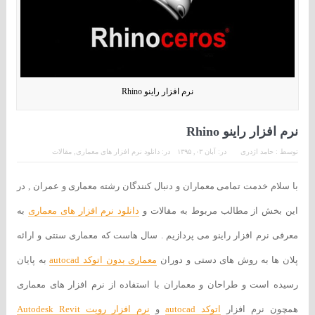
نرم افزار راینو Rhino
نرم افزار راینو Rhino
توسط :
حامد اژدری
در:
آبان ۰۳, ۱۳۹۵
در:
دانلود نرم افزار های معماری
,
مقالات
با سلام خدمت تمامی معماران و دنبال کنندگان رشته معماری و عمران , در
این بخش از مطالب مربوط به مقالات و
دانلود نرم افزار های معماری
به
معرفی نرم افزار راینو می پردازیم . سال هاست که معماری سنتی و ارائه
پلان ها به روش های دستی و دوران
معماری بدون اتوکد autocad
به پایان
رسیده است و طراحان و معماران با استفاده از نرم افزار های معماری
همچون نرم افزار
اتوکد autocad
و
نرم افزار رویت Autodesk Revit