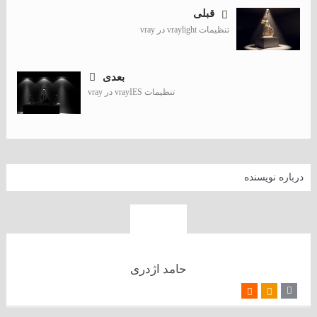
قبلی
تنظیمات vraylight در vray
بعدی
تنظیمات vrayIES در vray
درباره نویسنده
حامد اژدری