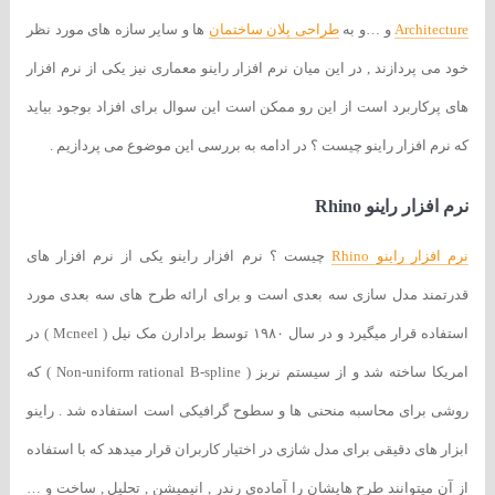
Architecture
و …و به
طراحی پلان ساختمان
ها و سایر سازه های مورد نظر
خود می پردازند , در این میان نرم افزار راینو معماری نیز یکی از نرم افزار
های پرکاربرد است از این رو ممکن است این سوال برای افزاد بوجود بیاید
که نرم افزار راینو چیست ؟ در ادامه به بررسی این موضوع می پردازیم .
نرم افزار راینو Rhino
نرم افزار راینو Rhino
چیست ؟ نرم افزار راینو یکی از نرم افزار های
قدرتمند مدل سازی سه بعدی است و برای ارائه طرح های سه بعدی مورد
استفاده قرار میگیرد و در سال ۱۹۸۰ توسط برادارن مک نیل ( Mcneel ) در
امریکا ساخته شد و از سیستم نربز ( Non-uniform rational B-spline ) که
روشی برای محاسبه منحنی ها و سطوح گرافیکی است استفاده شد . راینو
ابزار های دقیقی برای مدل شازی در اختیار کاربران قرار میدهد که با استفاده
از آن میتوانند طرح هایشان را آماده‌ی رندر , انیمیشن , تحلیل , ساخت و …