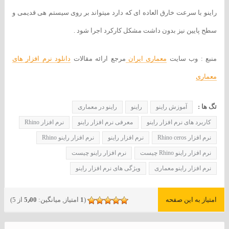
راینو با سرعت خارق العاده ای که دارد میتواند بر روی سیستم هی قدیمی و
سطح پایین نیز بدون داشت مشکل کارکرد اجرا شود .
منبع : وب سایت
معماری ایران
مرجع ارائه مقالات
دانلود نرم افزار های
معماری
تگ ها :
آموزش راینو
راینو
راینو در معماری
کاربرد های نرم افزار راینو
معرفی نرم افزار راینو
نرم افزار Rhino
نرم افزار Rhino ceros
نرم افزار راینو
نرم افزار راینو Rhino
نرم افزار راینو Rhino چیست
نرم افزار راینو چیست
نرم افزار راینو معماری
ویژگی های نرم افزار راینو
امتیاز به این صفحه
(
1
امتیاز, میانگین:
5٫00
از 5)