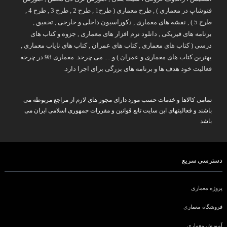
فتوشاپ در معماری ) , طرح معماری ( طرح1 , طرح 2 , طرح 3 , طرح 4 ,
طرح 5 ) , نقشه های معماری , دکوراسیون داخلی و خارجی , تحقیق ,
برنامه های فیزیکی , دانلود نرم افزار های معماری , جزوه و کتاب های
درسی ( کتاب های معماری , کتاب های عمران , کتاب های نایاب معماری ,
بهترین کتاب های معماری و عمران ) و .... می چرخد. معماری 98 در چرخه
فعالیت خود هدف ها و برنامه های بزرگی برای اجرا دارد.
تمامی کالاها و خدمات حسب مورد دارای مجوز های لازم از مراجع مربوطه می
باشند و فعالیتهای این سایت تابع قوانین و مقررات جمهوری اسلامی ایران می
باشد
دسترسی سریع
پروژه معماری
فروشگاه معماری
آموزش معماری