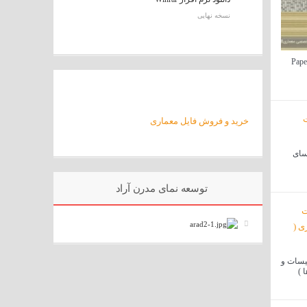
نسخه نهایی
ود تکسچر کاغذ دیواری Paper
خرید و فروش فایل معماری
سای
توسعه نمای مدرن آراد
سیسات و
 )