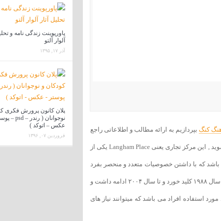
پاورپوینت زندگی نامه و تحلی
آلوار آلتو
آذر ۱۷, ۱۳۹۵
پلان کانون پرورش فکری کو
نوجوانان ( رندر – d
عکس – اتوکد )
هنگ کنگ
بپردازیم به ارائه مطالب و اطلاعاتی راجع
فروردین ۰۷, ۱۳۹۶
به این مجتمع تجاری می پردازیم تا با این نمونه موردی بیشتر آشنا شوید , این مرکز تجاری یعنی Langham Place یکی از
باشد که با داشتن خصوصیات متعدد و منحصر بفرد
بسیار مورد توجه معماران قرار میگیرد . آغاز ساخت این مجموعه در سال ۱۹۸۸ کلید خورد و تا سال ۲۰۰۴ ادامه داشت و
 بعد مورد استفاده افراد می باشد که میتوانند نیاز های